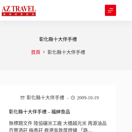
跳
至
主
要
內
容
彰化縣十大伴手禮
首頁
彰化縣十大伴手禮
彰化縣十大伴手禮
2009-10-19
彰化縣十大伴手禮 – 福紳食品
無標題文件 陸協碾米工廠 大橋越光米 再源油品
百豐酒莊 梅香莊 鹿港吳敦厚燈鋪 「路…