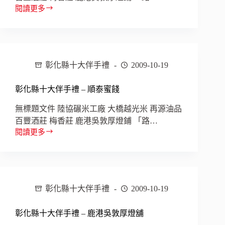
閱讀更多
彰
化
縣
十
大
彰化縣十大伴手禮
2009-10-19
伴
手
禮
彰化縣十大伴手禮 – 順泰蜜餞
–
福
無標題文件 陸協碾米工廠 大橋越光米 再源油品
紳
百豐酒莊 梅香莊 鹿港吳敦厚燈鋪 「路…
食
閱讀更多
彰
品
化
縣
十
大
彰化縣十大伴手禮
2009-10-19
伴
手
禮
彰化縣十大伴手禮 – 鹿港吳敦厚燈舖
–