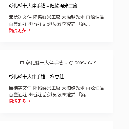
禮
彰化縣十大伴手禮 – 陸協碾米工廠
–
麥
無標題文件 陸協碾米工廠 大橋越光米 再源油品
思
百豐酒莊 梅香莊 鹿港吳敦厚燈鋪 「路…
佳
閱讀更多
彰
化
縣
十
大
彰化縣十大伴手禮
2009-10-19
伴
手
禮
彰化縣十大伴手禮 – 梅香莊
–
陸
無標題文件 陸協碾米工廠 大橋越光米 再源油品
協
百豐酒莊 梅香莊 鹿港吳敦厚燈鋪 「路…
碾
閱讀更多
彰
米
化
工
縣
廠
十
大