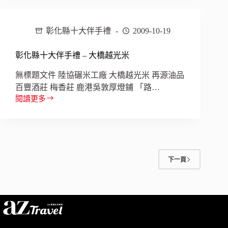
十
大
彰化縣十大伴手禮
2009-10-19
伴
手
禮
彰化縣十大伴手禮 – 大橋越光米
–
再
無標題文件 陸協碾米工廠 大橋越光米 再源油品
源
百豐酒莊 梅香莊 鹿港吳敦厚燈鋪 「路…
油
閱讀更多
彰
品
化
縣
十
大
伴
下一頁
手
禮
–
大
橋
越