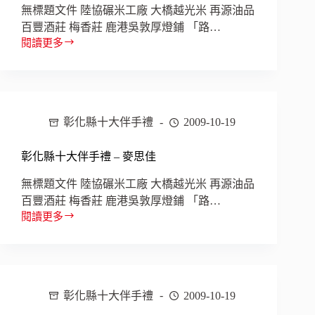
順
無標題文件 陸協碾米工廠 大橋越光米 再源油品
泰
百豐酒莊 梅香莊 鹿港吳敦厚燈鋪 「路…
蜜
閱讀更多
彰
餞
化
縣
十
大
彰化縣十大伴手禮
2009-10-19
伴
手
禮
彰化縣十大伴手禮 – 麥思佳
–
鹿
無標題文件 陸協碾米工廠 大橋越光米 再源油品
港
百豐酒莊 梅香莊 鹿港吳敦厚燈鋪 「路…
吳
閱讀更多
彰
敦
化
厚
縣
燈
十
舖
大
彰化縣十大伴手禮
2009-10-19
伴
手