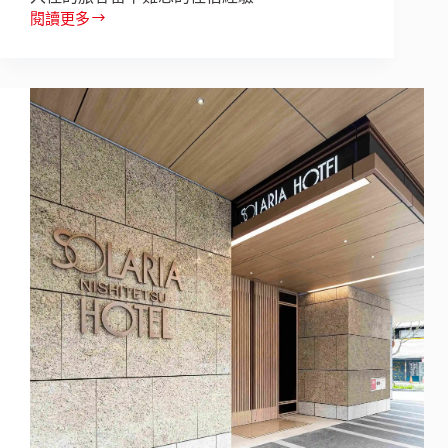
樂
閱讀更多
空
綠
間，
色
掀
智
起
慧
親
旅
子
宿
旅
新
遊
體
新
驗！
浪
永
潮
續
金
獎
「浮
雲
客
棧
KLOUD
HOTEL」
完
美