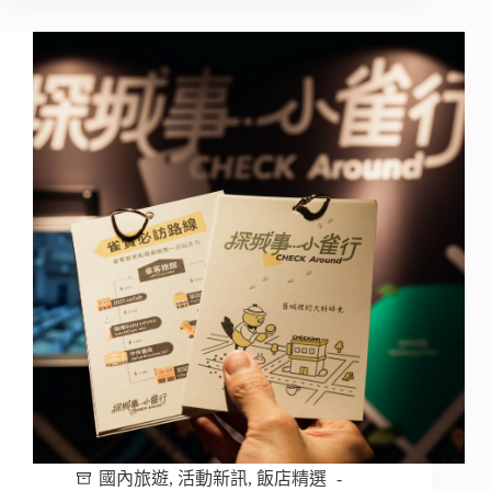
耳
東
華
苑
全
包
式
五
感
奢
旅，
喚
醒
南
國
渡
假
新
定
義
國內旅遊
,
活動新訊
,
飯店精選