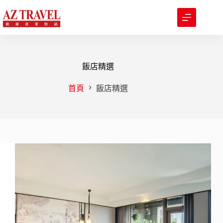
跳
至
主
要
內
容
飯店精選
首頁
飯店精選