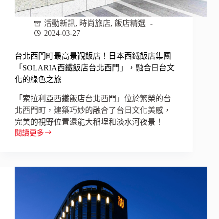
融
合
活動新訊
,
時尚旅店
,
飯店精選
科
2024-03-27
技
與
台北西門町最高景觀飯店！日本西鐵飯店集團
創
「SOLARIA西鐵飯店台北西門」，融合日台文
新
化的綠色之旅
服
務
「索拉利亞西鐵飯店台北西門」位於繁榮的台
北西門町，建築巧妙的融合了台日文化美感，
完美的視野位置還能大稻埕和淡水河夜景！
閱讀更多
台
北
西
門
町
最
高
景