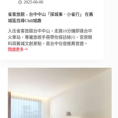
2025-06-06
雀客旅館 – 台中中山「探城事．小雀行」 在舊
城區找尋Chill城趣
入住雀客旅館台中中山，走路10分鐘即達台中
火車站，專屬旅遊手冊帶你探訪綠川、宮原眼
科與舊城文創景點，是台中住宿推薦首選。
閱讀更多
雀
客
旅
館
–
台
中
中
山
「探
城
事．
小