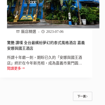
新
轉
型
飯店精選
2023-07-06
驚艷 讚嘆 全台最繽紛夢幻的泰式風格酒店 嘉義
安娜與國王酒店
所謂十年磨一劍，期盼已久的「安娜與國王酒
店」終於在今年新亮相，成為嘉義市東門圓…
閱讀更多
驚
艷
讚
嘆
全
台
下一頁
最