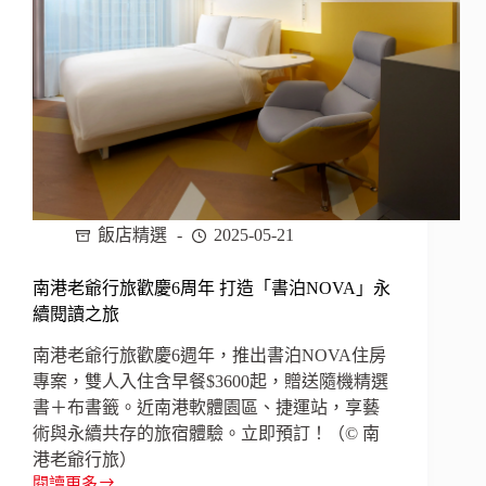
雀
行」
在
舊
城
區
找
尋
Chill
城
飯店精選
2025-05-21
趣
南港老爺行旅歡慶6周年 打造「書泊NOVA」永
續閱讀之旅
南港老爺行旅歡慶6週年，推出書泊NOVA住房
專案，雙人入住含早餐$3600起，贈送隨機精選
書＋布書籤。近南港軟體園區、捷運站，享藝
術與永續共存的旅宿體驗。立即預訂！（© 南
港老爺行旅）
閱讀更多