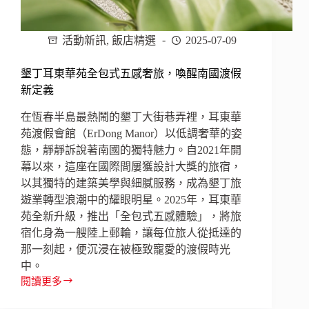
體
驗、
萬
活動新訊
,
飯店精選
2025-07-09
元
小
墾丁耳東華苑全包式五感奢旅，喚醒南國渡假
確
新定義
幸
專
在恆春半島最熱鬧的墾丁大街巷弄裡，耳東華
案
苑渡假會館（ErDong Manor）以低調奢華的姿
態，靜靜訴說著南國的獨特魅力。自2021年開
幕以來，這座在國際間屢獲設計大獎的旅宿，
以其獨特的建築美學與細膩服務，成為墾丁旅
遊業轉型浪潮中的耀眼明星。2025年，耳東華
苑全新升級，推出「全包式五感體驗」，將旅
宿化身為一艘陸上郵輪，讓每位旅人從抵達的
那一刻起，便沉浸在被極致寵愛的渡假時光
中。
閱讀更多
墾
丁