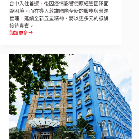
台中入住首選，後因疫情影響使原經營團隊面
日
臨困境。而在導入敦謙國際全新的服務與營運
台
文
管理，延續全新五星精神，將以更多元的樣貌
化
接待貴賓。
的
閱讀更多
翻
綠
轉
色
吧！
之
台
旅
中
市
豪
華
地
標
Tempus
Hotel「永
豐
棧
酒
店」
創