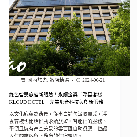
底！
親
子
互
動
旅
館
4
大
亮
點
一
國內旅遊
,
飯店精選
2024-06-21
次
看，
綠色智慧旅宿新體驗！永續金獎「浮雲客棧
交
通
KLOUD HOTEL」完美融合科技與創新服務
便
以文化底蘊為背景，從李白詩句汲取靈感，浮
捷、
350
雲客棧也開始推動永續旅遊。智能化的服務、
坪
平價且擁有高空美景的雲百匯自助餐廳，也讓
遊
入住的旅客留下難忘的住宿經驗。