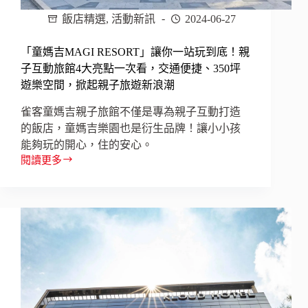
飯店精選
,
活動新訊
2024-06-27
「童媽吉MAGI RESORT」讓你一站玩到底！親
子互動旅館4大亮點一次看，交通便捷、350坪
遊樂空間，掀起親子旅遊新浪潮
雀客童媽吉親子旅館不僅是專為親子互動打造
的飯店，童媽吉樂園也是衍生品牌！讓小小孩
能夠玩的開心，住的安心。
閱讀更多
「童
媽
吉
MAGI
RESORT」
讓
你
一
站
玩
到