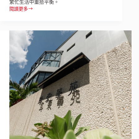
繁忙生活中重拾平衡。
閱讀更多
內
湖
凱
旋
酒
店
「旋
悅
暖
心
旅」，
豪
華
四
人
房、
韓
式
汗
蒸