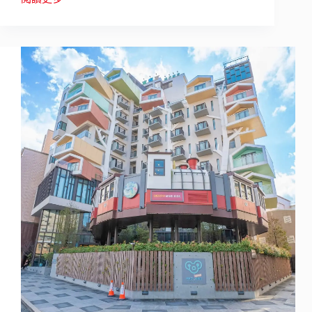
南
港
老
爺
行
旅
歡
慶
6
周
年
打
造
「書
泊
NOVA」
永
續
閱
讀
之
旅