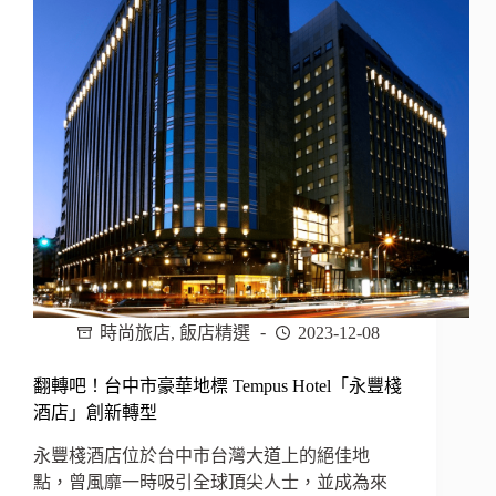
觀
飯
店！
日
本
西
鐵
飯
店
集
團
「SOLARIA
西
鐵
飯
時尚旅店
,
飯店精選
2023-12-08
店
台
翻轉吧！台中市豪華地標 Tempus Hotel「永豐棧
北
酒店」創新轉型
西
門」，
永豐棧酒店位於台中市台灣大道上的絕佳地
融
點，曾風靡一時吸引全球頂尖人士，並成為來
合