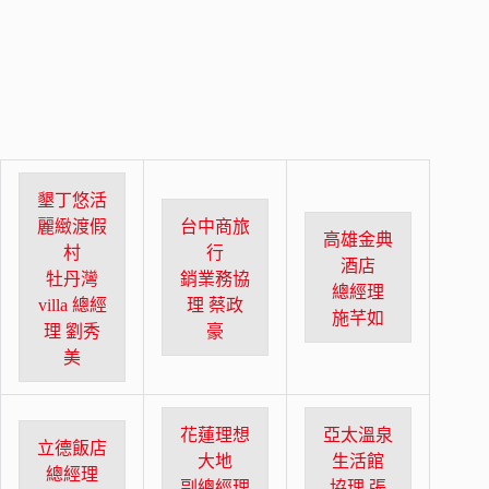
墾丁悠活
麗緻渡假
台中商旅
高雄金典
村
行
酒店
牡丹灣
銷業務協
總經理
villa 總經
理 蔡政
施芊如
理 劉秀
豪
美
花蓮理想
亞太溫泉
立德飯店
大地
生活館
總經理
副總經理
協理 張