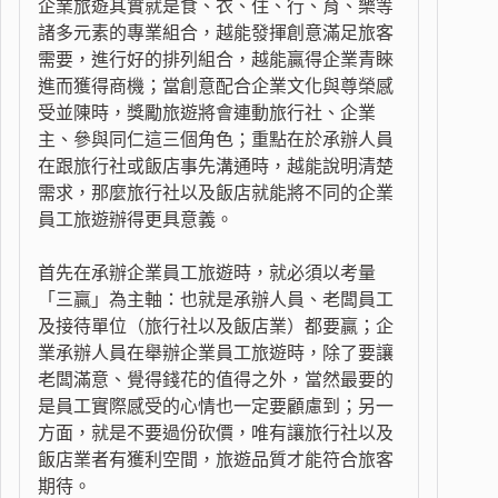
企業旅遊其實就是食、衣、住、行、育、樂等
諸多元素的專業組合，越能發揮創意滿足旅客
需要，進行好的排列組合，越能贏得企業青睞
進而獲得商機；當創意配合企業文化與尊榮感
受並陳時，獎勵旅遊將會連動旅行社、企業
主、參與同仁這三個角色；重點在於承辦人員
在跟旅行社或飯店事先溝通時，越能說明清楚
需求，那麼旅行社以及飯店就能將不同的企業
員工旅遊辦得更具意義。
首先在承辦企業員工旅遊時，就必須以考量
「三贏」為主軸：也就是承辦人員、老闆員工
及接待單位（旅行社以及飯店業）都要贏；企
業承辦人員在舉辦企業員工旅遊時，除了要讓
老闆滿意、覺得錢花的值得之外，當然最要的
是員工實際感受的心情也一定要顧慮到；另一
方面，就是不要過份砍價，唯有讓旅行社以及
飯店業者有獲利空間，旅遊品質才能符合旅客
期待。