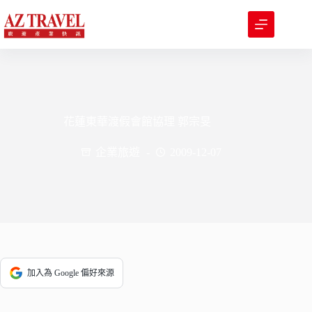
跳
至
主
要
內
容
花蓮東華渡假會館協理 郭宗旻
企業旅遊
2009-12-07
加入為 Google 偏好來源