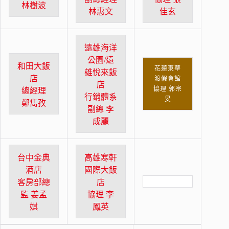
林樹波
林惠文
佳玄
遠雄海洋
公園/遠
和田大飯
花蓮東華
雄悅來飯
店
渡假會館
店
協理 郭宗
總經理
行銷體系
旻
鄭雋孜
副總 李
成麗
台中金典
高雄寒軒
酒店
國際大飯
客房部總
店
監 姜孟
協理 李
娸
鳳英