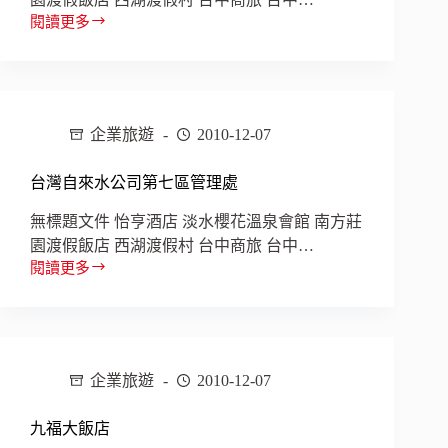
渡
閱讀更多
福
假
容
村
大
飯
店
企業旅遊
2010-12-07
台灣自來水公司第七區管理處
無標題文件 怡亨酒店 淡水櫻花溫泉會館 南方莊
園渡假飯店 西湖渡假村 台中商旅 台中…
閱讀更多
台
灣
自
來
水
企業旅遊
2010-12-07
公
司
第
九福大飯店
七