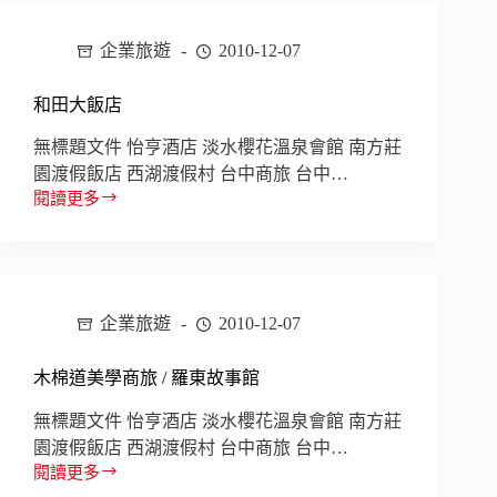
有
故
企業旅遊
2010-12-07
事
有
和田大飯店
溫
度
無標題文件 怡亨酒店 淡水櫻花溫泉會館 南方莊
的
園渡假飯店 西湖渡假村 台中商旅 台中…
人
閱讀更多
文
和
旅
田
店
大
飯
店
企業旅遊
2010-12-07
木棉道美學商旅 / 羅東故事館
無標題文件 怡亨酒店 淡水櫻花溫泉會館 南方莊
園渡假飯店 西湖渡假村 台中商旅 台中…
閱讀更多
木