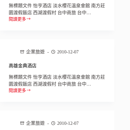
區
無標題文件 怡亨酒店 淡水櫻花溫泉會館 南方莊
管
園渡假飯店 西湖渡假村 台中商旅 台中…
理
閱讀更多
九
處
福
大
飯
店
企業旅遊
2010-12-07
高雄金典酒店
無標題文件 怡亨酒店 淡水櫻花溫泉會館 南方莊
園渡假飯店 西湖渡假村 台中商旅 台中…
閱讀更多
高
雄
金
典
酒
企業旅遊
2010-12-07
店