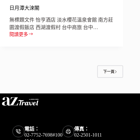
日月潭大淶閣
無標題文件 怡亨酒店 淡水櫻花溫泉會館 南方莊
園渡假飯店 西湖渡假村 台中商旅 台中…
閱讀更多
日
月
潭
大
淶
閣
下一頁
電話：
傳真：
02-7752-7698#100
02-2501-1011