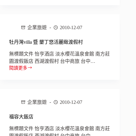
棉
道
美
學
企業旅遊
2010-12-07
商
旅
/
牡丹灣villa 暨 墾丁悠活麗緻渡假村
羅
東
無標題文件 怡亨酒店 淡水櫻花溫泉會館 南方莊
故
園渡假飯店 西湖渡假村 台中商旅 台中…
事
閱讀更多
牡
館
丹
灣
villa
暨
墾
企業旅遊
2010-12-07
丁
悠
福容大飯店
活
麗
無標題文件 怡亨酒店 淡水櫻花溫泉會館 南方莊
緻
園渡假飯店 西湖渡假村 台中商旅 台中…