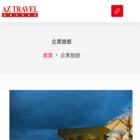
跳
至
主
要
內
容
企業旅遊
首頁
企業旅遊