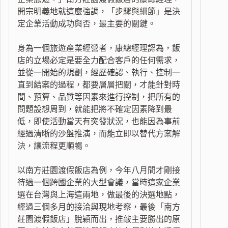
開宗明義地就這麼強調，「步驟與細節」是決
定企業活動成功與否，最主要的關鍵。
身為一個旅遊產業經營者，康總經理認為，飯
店的立場必定是要全力配合客戶的任何需求，
並從一開始的規劃，經歷確認、執行、控制一
直到結案的過程，都要層層把關，才能針對時
間、預算、品質等因素來進行控制，把所有的
問題設想周到，就能把將不確定因素降到最
低，即使活動當天有突發狀況，也能因為事前
經過清晰的沙盤推演，而能立即以替代方案解
決，讓流程更順暢。
以南方莊園渡假飯店為例，今年八月間才剛接
待過一個跨國企業的大型會議，當時這家企業
選在台灣與上海這兩地，做最後的決選地點，
經過三個多月的接洽與現地考察，最後「南方
莊園渡假飯店」脫穎而出，推敲主要勝出的原