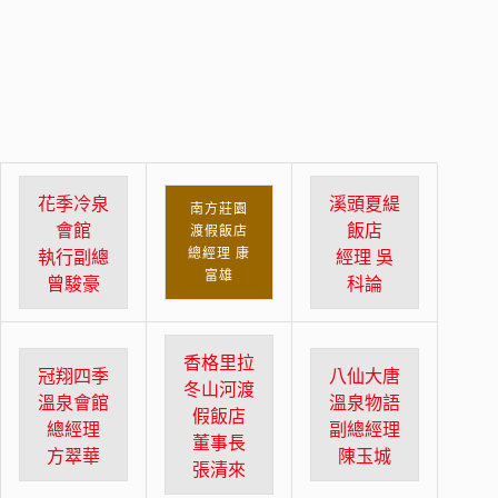
花季冷泉
溪頭夏緹
南方莊園
會館
飯店
渡假飯店
總經理 康
執行副總
經理 吳
富雄
曾駿豪
科論
香格里拉
冠翔四季
八仙大唐
冬山河渡
溫泉會館
溫泉物語
假飯店
總經理
副總經理
董事長
方翠華
陳玉城
張清來