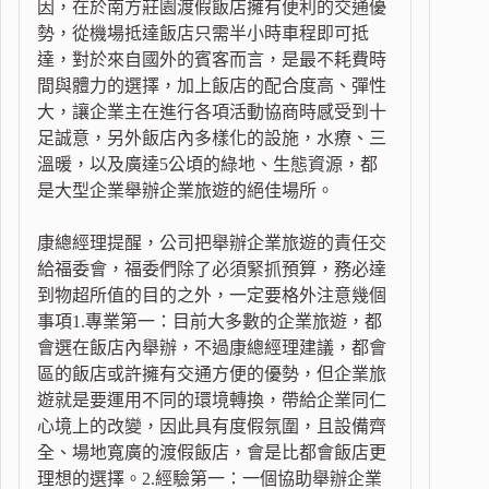
因，在於南方莊園渡假飯店擁有便利的交通優
勢，從機場抵達飯店只需半小時車程即可抵
達，對於來自國外的賓客而言，是最不耗費時
間與體力的選擇，加上飯店的配合度高、彈性
大，讓企業主在進行各項活動協商時感受到十
足誠意，另外飯店內多樣化的設施，水療、三
溫暖，以及廣達5公頃的綠地、生態資源，都
是大型企業舉辦企業旅遊的絕佳場所。
康總經理提醒，公司把舉辦企業旅遊的責任交
給福委會，福委們除了必須緊抓預算，務必達
到物超所值的目的之外，一定要格外注意幾個
事項1.專業第一：目前大多數的企業旅遊，都
會選在飯店內舉辦，不過康總經理建議，都會
區的飯店或許擁有交通方便的優勢，但企業旅
遊就是要運用不同的環境轉換，帶給企業同仁
心境上的改變，因此具有度假氛圍，且設備齊
全、場地寬廣的渡假飯店，會是比都會飯店更
理想的選擇。2.經驗第一：一個協助舉辦企業