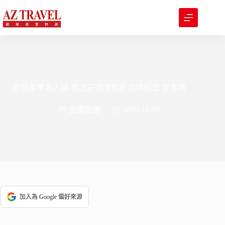
跳
至
主
要
內
容
旅遊產業名人錄-南方莊園渡假飯店總經理 康富雄
企業旅遊
2009-11-05
加入為 Google 偏好來源