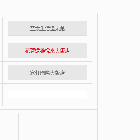
亞太生活溫泉館
花蓮遠雄悅來大飯店
寒軒國際大飯店