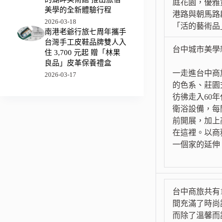
庭花園，優雅
美學的全新體驗行程
港路與朝馬路
2026-03-18
「活的藝術品
南港老爺行旅七周年攜手
台灣手工皮鞋品牌雙人入
台中城市美學
住 3,700 元起 贈「林果
良品」皮革保養禮盒
一走進台中商
2026-03-17
的色系、莊園
彷彿走入60
衛浴設備，每
前開展，加上
在這裡。以商
一個家的延伸，
台中商旅共有
間充滿了時尚
而除了溫馨而