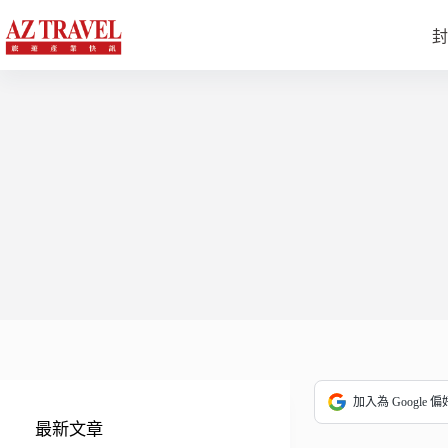
跳
至
封
主
要
內
容
加入為 Google 
最新文章