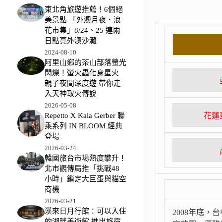
東北角旅遊推薦！6個絕
美景點 「外澳月夜．浪
花市集」8/24、25 連兩
日點亮外澳沙灘
2024-08-10
阿里山鄉的茶山部落螢光
閃爍！螢火蟲化身星火
親子夜間深度遊 帶你走
入天神取火傳說
2026-05-08
花蓮
Repetto X Kaia Gerber 聯
乘系列 IN BLOOM 經典
登場
2026-03-24
韓國旅台市場熱度攀升！
北市觀傳局推「挑戰48
小時」鎖定大巨蛋與貓空
商機
2026-03-21
漢來日月行館：可以入住
2008年底
的湖畔美術館 推出旅宿