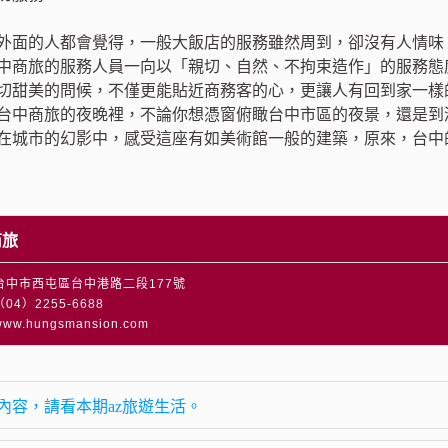
外面的人都會覺得，一般大飯店的服務雖然周到，卻沒有人情味
中商旅的服務人員一向以「親切、自然、不拘束造作」的服務態
切甜美的問候，不僅更能貼近商務客的心，更讓人有回到家一樣
台中商旅的夜晚裡，不論你想憑窗俯瞰台中市區的夜景，還是到
在城市的幻影中，感受這座有如美術館一般的建築，原來，台中
商旅
台中市西屯區台中港路二段177號
04）2255-6688
w.hungsmansion.com
內容，請看本期az旅遊生活。