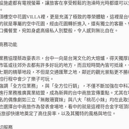
設施處都有電視螢幕，讓旅客在享受輕鬆的泡澡時光時都還可以
。
頂樓空中花園VILLA裡，更是充滿了極致的尊榮體驗，這裡是
的就是專屬的空中花園，經由花園轉折進入，還有獨立的客廳、
口備餐室，宛如身處高級私人別墅般，令人感到無比自在。
商務功能
業務協理蔡政豪表示，台中一向是台灣文化的大熔爐，得天獨厚
市區或往郊外去都有許多好玩的地方，而且短時間內皆可抵達，
七期的精華地段，不但是交通匯聚之地，鄰近的觀光景點更不勝
怕行程中會少了樂子可玩。
強調「全方位業務」，與「全方位行銷」，不僅不斷加強在中科
進行業務推廣異業結盟，成為新興的台中商旅宣傳重點。尤其在
名的偶像劇如三立「無敵珊寶妹」與八大「桃花小妹」均在此取景拍
也選擇台中商旅作為發表會場地，看中的就是這裡符合金字塔頂
商旅卻快速地奠定了高住房率，以及其獨特的風格與地位。
切服務