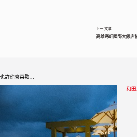
上一
文章
高雄寒軒國際大飯店協
也許你會喜歡…
和田