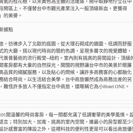
貴氣的桂花樹，以米黃色為主體的活建築，鬧中取靜地佇立在中
段鬧區上，不僅替台中市觀光產業注入一股頂級新血，更獲得
」的美譽。
新據點
旅，彷彿步入了北歐的庭園，從大理石砌成的牆圍、低調而舒服
式的大廳，搭以現代時尚的簡約色調，呈現多層次的視覺體驗，
年代普普藝術的流行殿堂─紐約。室內則有挑高的房間設計、頂級
間客房都有大量的自然採光，開闊的視野讓台中市的美景於眼簾
高品質的細膩服務，以及貼心的問候，讓許多商務客的心都融化
務結合時尚，以生活結合美學，台中商旅儼然成為商務出差的另
難怪許多旅人不僅指定台中商旅，還暱稱它為小Hotel ONE。
101間溫馨的時尚客房，每一間都充滿了低調奢華的美學風情。
語言；特別加大、加寬、挑高的室內空間，連最小的房型都至少
設計感豐富的陳設之外，這裡科技的便利性更是可以看出商旅優