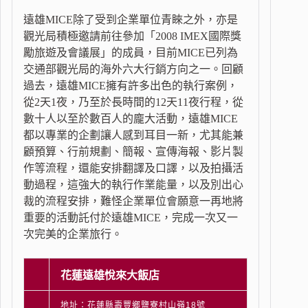
遠雄MICE除了受到企業單位青睞之外，亦是
觀光局積極邀請前往參加「2008 IMEX國際獎
勵旅遊及會議展」的成員，目前MICE已列為
交通部觀光局的海外六大行銷方向之一。回顧
過去，遠雄MICE擁有許多出色的執行案例，
從2天1夜，乃至於長時間的12天11夜行程，從
數十人以至於數百人的龐大活動，遠雄MICE
都以專業的企劃讓人感到耳目一新，尤其能兼
顧預算、行前規劃、簡報、宣傳海報、影片製
作等流程，還能安排翻譯及口譯，以及拍攝活
動過程，這強大的執行作業能量，以及別出心
裁的流程安排，難怪企業單位會願意一再地將
重要的活動託付於遠雄MICE，完成一次又一
次完美的企業旅行。
花蓮遠雄悅來大飯店
地址：花蓮縣壽豐鄉鹽寮村山嶺18號