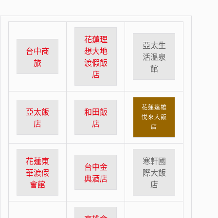
花蓮理
亞太生
台中商
想大地
活溫泉
旅
渡假飯
館
店
花蓮遠雄
亞太飯
和田飯
悅來大飯
店
店
店
花蓮東
寒軒國
台中金
華渡假
際大飯
典酒店
會館
店