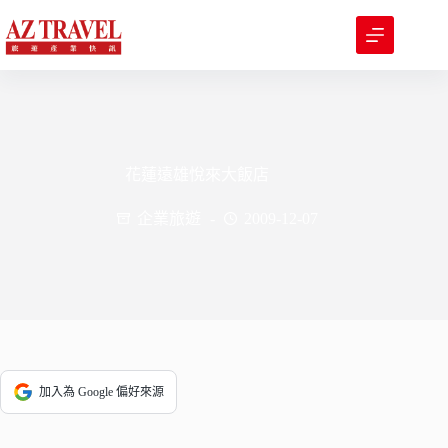
跳
至
主
要
內
容
花蓮遠雄悅來大飯店
企業旅遊
2009-12-07
加入為 Google 偏好來源