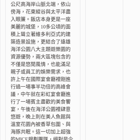
公尺高海岸山脈北端，依山
傍海，花東縱谷與太平洋盡
入眼簾。飯店本身更是一座
美麗的城堡，10多公頃的面
積上聳立著維多利亞式的建
築造景設施，更結合了遠雄
海洋公園八大主題遊樂園的
資源優勢，兩大區塊包含的
不僅是悠閒風情，也能滿足
親子或員工的娛樂需求，也
許上午在國際宴會廳裡剛進
行過一場事半功倍的高峰會
議，中午就在彩虹宴會廳進
行了一場賓主盡歡的美食饗
宴，午後在海洋公園裡肆意
悠遊，晚上則在美人魚館與
溫室花園內被香草包圍、與
海豚共眠。這一切加上超強
的MICE規劃團隊，絕對是企