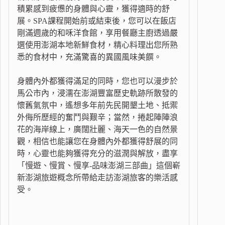
積累感到疲憊的身體與心靈，獲得適時的舒
展。SPA課程開始前或結束後，您可以在飯店
剛滿週歲的和咊洋食館，享用餐廳主廚透過嚴
選使用澎湖本地新鮮食材，精心料理出您所熟
悉的食材中，充滿驚喜的異國風味美饌。
身體內外都獲得滿足的同時，您也可以漫步於
馬公市內，浸濡在澎湖豐富歷史軌跡所散發的
懷舊氣氛中，遙想多年前先民開墾土地、抵禦
外侮所歷經的奮鬥與艱辛；當然，捲起陣陣浪
花的海岸線上，廣闊壯麗、海天一色的自然景
觀，相信也能讓您在身體內外都獲得舒展的同
時，心靈也能夠獲得充分的滋潤與解放，盡享
「慢遊、慢賞、慢享-品味澎湖三部曲」這個嶄
新澎湖旅遊概念所帶給走訪澎湖旅客的樂活感
受。