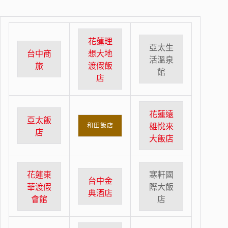
花蓮理
亞太生
台中商
想大地
活溫泉
旅
渡假飯
館
店
花蓮遠
亞太飯
和田飯店
雄悅來
店
大飯店
花蓮東
寒軒國
台中金
華渡假
際大飯
典酒店
會館
店