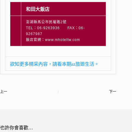
和田大飯店
澎湖縣馬公市民權路2號
TEL：06-9263936 FAX：06-
9267987
飯店官網：www.mhoteltw.com
欲知更多精采內容，請看本期az旅遊生活。
上一
下一
也許你會喜歡…