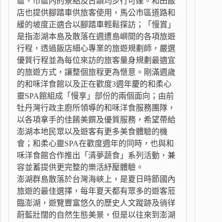
區，市區內的景點及古蹟均步行可達。和田飯
店也提供腳踏車供旅客使用，馬公市區道路和
緩的坡度正適合以腳踏車輕鬆探訪；「慢賞」
是指澎湖本島及散落在週遭島嶼間的各項旅遊
行程，透過飯店細心專業的旅遊規劃師，嚴選
優質行程並為每位來訪的旅客量身規劃最適宜
的旅遊方式，讓整個旅程更為愜意。剛滿週歲
的和咊洋食館以及正在歡度3週年慶的和柔心
靈SPA館組成「慢享」部份的兩個面向；由前
牡丹灣行政主廚所領導的和咊洋食服務團隊，
以各項拿手的佳餚美饌及優質服務，希望帶給
澎湖本地民眾以及遊客有更多美食體驗的機
會；和柔心靈SPA在歡度週年的同時，也與和
咊洋食館合作推出「清夢蔬食」系列活動，兼
容並蓄提供更完整的樂活紓壓體驗。
澎湖群島散落於台灣海峽上，是夏日時節國內
旅遊的最佳選擇，每年夏天都有眾多的遊客蒞
臨澎湖，遊覽豐富悠久的歷史人文蹤跡及徜徉
蔚藍壯闊的自然生態美景，但是以往來到澎湖