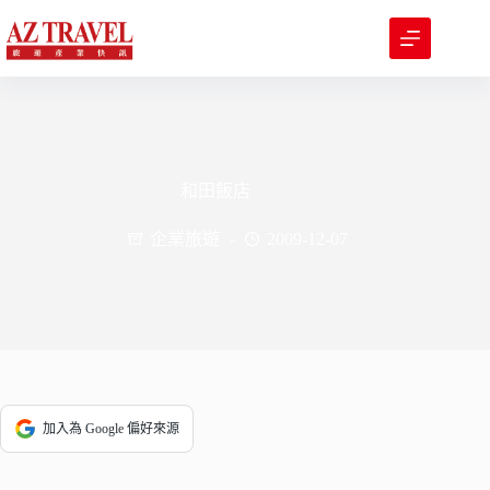
跳
至
主
要
內
容
和田飯店
企業旅遊
2009-12-07
加入為 Google 偏好來源