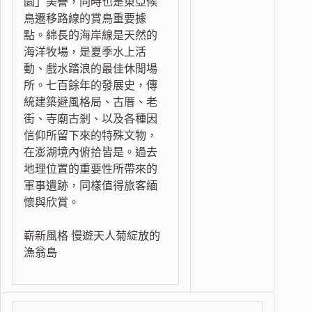
園」美譽，同時也是東亞候
鳥遷移路線的賞鳥重要據
點。綿長的海岸線是天然的
海洋牧場，是夏季水上活
動、戲水踏浪的最佳休閒場
所。七百餘年的發展史，傳
統建築避風格局、古厝、老
街、寺廟古剎、以及各種因
信仰所留下來的特殊文物，
在澎湖境內俯拾皆是。過去
地理位置的重要性所帶來的
軍事遺跡，同樣值得旅客緬
懷與欣賞。
嶄新風格 慢遊天人菊綻放的
漁翁島