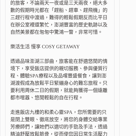
的旅客，不論兩天一夜或是三天兩夜，絕大多
數的假期時光都在「趕船、趕車、趕飛機」的
三趕行程中渡過，難得的輕鬆假期反而比平日
在辦公室裡還繁忙，澎湖豐富的歷史軌跡以及
自然美景都在匆匆中驚鴻一瞥，非常可惜。
樂活生活 慢享 COSY GETAWAY
透過品味澎湖三部曲，旅客能在舒適悠閒的情
境下，享受飯店提供的親切服務、參與優質行
程、體驗SPA療程以及品嚐豐盛餐食，讓到澎
湖渡假成為放鬆平日緊繃身心的難忘旅程。只
要利用周休二日的假期，就能夠獲得一個遠離
都市喧囂、悠閒輕鬆的自在行程。
走進飯店九樓的和柔心靈SPA，您所需要的只
是閉上雙眼、徹底放空，將您的身體交給專業
芳療師們，讓她們以適切的手勁及手法，透過
精油舒壓放鬆筋骨，從而使您因日常生活壓力