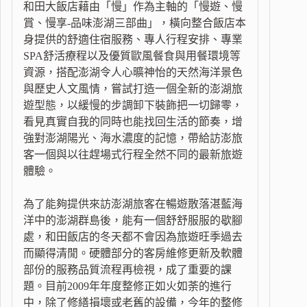
和田大飯店藉由「慢」作為主軸的「慢遊、慢
賞、慢享-品味澎湖三部曲」，橫向整合飯店本
身提供的舒適住宿服務、專人行程安排、專業
SPA舒活療程以及優質歐風餐食與用餐環境等
資源，搭配澎湖令人心曠神怡的天然海洋景色
與歷史人文風情，嘗試打造一個全新的澎湖旅
遊型態，以緩慢的步調卸下裝飾把一切歸零，
看見真實自我的同時也能找回生活的節奏，增
強對澎湖陽光、海水濃度的記憶，帶給訪澎旅
客一個與以往趕場式行程全然不同的最新旅遊
體驗。
為了能夠提供來訪澎湖旅客在暢遊散落湛藍海
洋中的澎湖群島後，能有一個舒舒服服的歇腳
處，和田飯店的冬天都不會因為旅遊旺季過去
而顯得清閒。硬體部分的客房維修更新及軟體
部份的服務品質流程再檢視，成了重要的課
題。目前2009年年度整修正如火如荼的進行
中，除了修繕損壞或老舊的設備，今年的整修