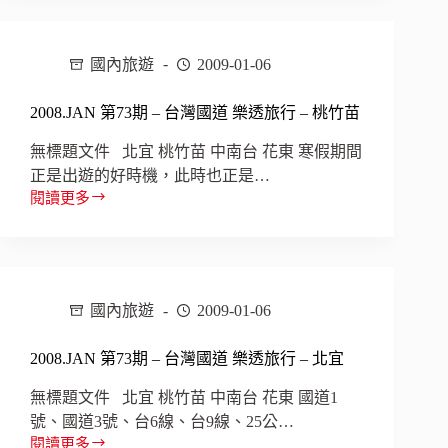
東
期
–
台
國內旅遊
2009-01-06
灣
國
2008.JAN 第73期 – 台灣國道 樂透旅行 – 桃竹苗
道
樂
無標題文件 北宜 桃竹苗 中南台 花東 寒假期間
透
正是出遊的好時機，此時也正是…
旅
閱讀更多
行
2008.JAN
–
第
中
73
南
期
–
台
台
國內旅遊
2009-01-06
灣
國
2008.JAN 第73期 – 台灣國道 樂透旅行 – 北宜
道
樂
無標題文件 北宜 桃竹苗 中南台 花東 國道1
透
號、國道3號、台6線、台9線、25公…
旅
閱讀更多
行