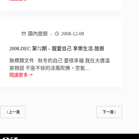
2008.JAN
–
第
桃
73
竹
期
–
苗
台
國內旅遊
2008-12-08
灣
國
2008.DEC 第72期 – 寵愛自己 享樂生活-旅遊
道
樂
無標題文件 秋冬的自己 要很幸福 我在大唐溫
透
泉物語 不急不徐的涼風吹拂，空氣…
旅
閱讀更多
行
2008.DEC
–
第
北
72
宜
期
–
寵
上一頁
下一頁
愛
自
己
享