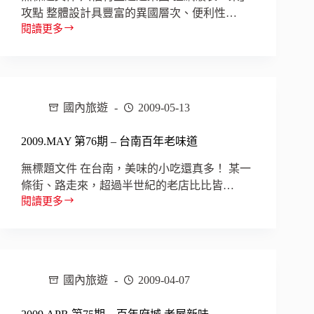
攻點 整體設計具豐富的異國層次、便利性…
閱讀更多
2009.JUN
第
77
期
–
放
國內旅遊
2009-05-13
肆
與
2009.MAY 第76期 – 台南百年老味道
歡
樂
無標題文件 在台南，美味的小吃還真多！ 某一
台
條街、路走來，超過半世紀的老店比比皆…
灣
閱讀更多
樂
2009.MAY
園
第
FUN
76
肆
期
–
玩
台
國內旅遊
2009-04-07
南
百