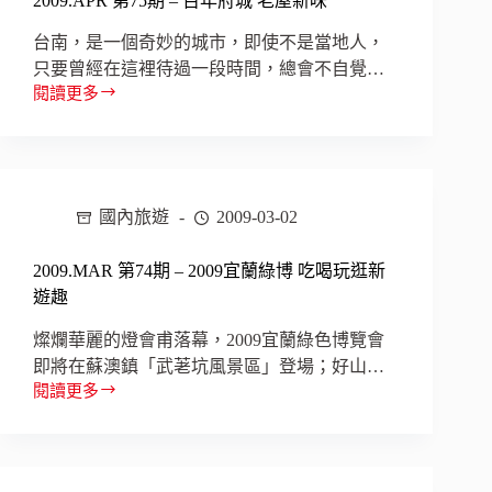
2009.APR 第75期 – 百年府城 老屋新味
年
老
台南，是一個奇妙的城市，即使不是當地人，
味
只要曾經在這裡待過一段時間，總會不自覺…
道
閱讀更多
2009.APR
第
75
期
–
百
國內旅遊
2009-03-02
年
府
2009.MAR 第74期 – 2009宜蘭綠博 吃喝玩逛新
城
遊趣
老
屋
燦爛華麗的燈會甫落幕，2009宜蘭綠色博覽會
新
即將在蘇澳鎮「武荖坑風景區」登場；好山…
味
閱讀更多
2009.MAR
第
74
期
–