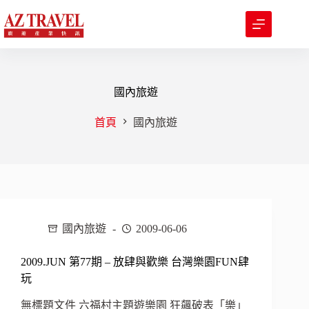
跳
至
主
要
內
容
國內旅遊
首頁
國內旅遊
國內旅遊
2009-06-06
2009.JUN 第77期 – 放肆與歡樂 台灣樂園FUN肆
玩
無標題文件 六福村主題遊樂園 狂飆破表「樂」