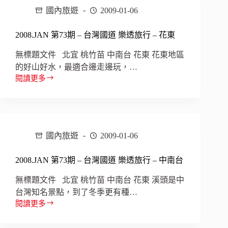
2009
國內旅遊
2009-01-06
宜
蘭
2008.JAN 第73期 – 台灣國道 樂透旅行 – 花東
綠
博
無標題文件 北宜 桃竹苗 中南台 花東 花東地區
吃
的好山好水，最適合邊走邊玩，…
喝
玩
閱讀更多
2008.JAN
逛
第
新
73
遊
期
–
趣
台
國內旅遊
2009-01-06
灣
國
2008.JAN 第73期 – 台灣國道 樂透旅行 – 中南台
道
樂
無標題文件 北宜 桃竹苗 中南台 花東 溪頭是中
透
台灣知名景點，到了冬季更有種…
旅
閱讀更多
行
2008.JAN
–
第
花
73