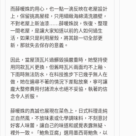
而薛暖姝的用心，也一點一滴反映在老屋設計
上，保留挑高屋樑，只用細緻海綿清洗牆壁，
不對老屋上新油漆……薛暖姝說，恢復、整理
一間老屋，是讓大家知道以前的人如何過生
活，如果只是利用屋殼，將其餘一切全部更
新，那就失去保存的意義。
因此，當屋頂瓦片過髒毀損嚴重時，她堅持使
用同款瓦片更換，但舊時瓦片兩面均不上釉、
下雨時無法防水，在科技進步下已幾乎無人在
做，她在遍尋不著的情況下差點放棄，寧可讓
龐大整修費用付諸流水也絕不妥協，執著的信
念令人折服。
薛暖姝的真誠也展現在菜色上，日式料理走純
正自然風，不放味素或化學調味料，不刻意討
好客人味蕾，讓自己的味道和感覺表露無疑、
裡外一致。「鮑魚豆腐」選用墨西哥鮑魚，以