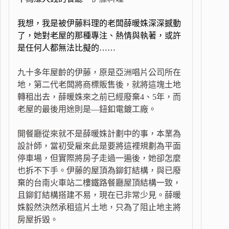
我想，我是被伊藤料理的老闆薛暖姝深深撼動
了，她對老屋的那種專注、熱情與執著，或許
是任何人都無法比擬的……
九十多年屋齡的伊藤，原是亞洲唱片公司所在
地，第二代老闆將商標販售後，就將這塊土地
轉租出去，薛暖姝來之前已經廢棄4、5年，而
老屋的最後用途則是—鈕釦電鍍工廠。
開餐廳從來就不是薛暖姝計劃中的事，本業為
設計師，當初受雇來此是要將這裡規劃為平面
停車場，但實際將房子走過一遍後，她卻怎麼
也拆不下手。伊藤的屋頂為鉚釘結構，與已廢
棄的台南火車站二樓鐵路餐廳屋頂結構一致，
且鉚釘結構搭建不易，現在已非常少見。薛暖
姝毅然決然承租這片土地，只為了阻止地主將
房屋拆毀。