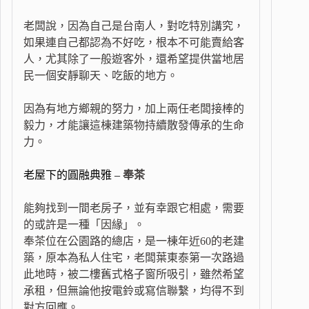
老闆說，因為自己是台南人，對吃特別講究，
如果連自己都認為不好吃，根本不可能賣給客
人，尤其除了一般遊客外，還希望提供當地居
民一個安靜聊天、吃飯的地方。
因為有地方鄉親的努力，加上兩任老闆接棒的
毅力，才能讓這棟建築物持續散發傳承的生命
力。
老屋下的圓融典雅 –
奉茶
能夠找到一間老房子，並有幸跟它相處，需要
的或許是一種「因緣」。
奉茶位在公園路的總店，是一棟年近60的老建
築，原本為私人住宅，老闆葉東泰第一次路過
此地時，被二樓舊式格子窗所吸引，雖然希望
承租，但無論他按電鈴或寫信聯繫，均得不到
對方回應。