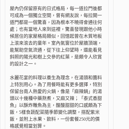
屋內仍保留原有的日式格局，每一道拉門後都
可成為一個獨立空間，曾有網友說，每拉開一
道門都是一個驚喜，因為根本不曉得會通往何
處；也有當地人來到這裡，驚喜發現跟他小時
候居住的家屋格局類似，回憶起曾在木質地板
上滾來滾去的童年。室內氣窗位於屋牆頂端，
能幫助空氣流通，從下往上仰望時，還能看見
斜照的陽光和樹上交參的紅葉，是頗令人欣賞
的設計之一。
水麗花宴的料理以養生為理念，在湯頭和醬料
上特別用心。為了用餐時能有更多選擇，特別
保留台南人熱愛的火鍋，像是「麻辣鍋」的湯
頭以十幾種中藥熬煮，又麻又辣；「泰式香甜
魚」以酥炸雕魚為主，酸酸甜甜的口感頗為下
飯，5樣食蔬配菜隨季節變化調整，搭配紫米
飯，並附上水果、飲料，一份套餐250元的價
格感覺相當划算。