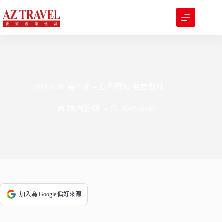
跳
至
主
要
內
容
2009.APR 第75期 – 百年府城 老屋新味
國內旅遊
2009-04-07
加入為 Google 偏好來源