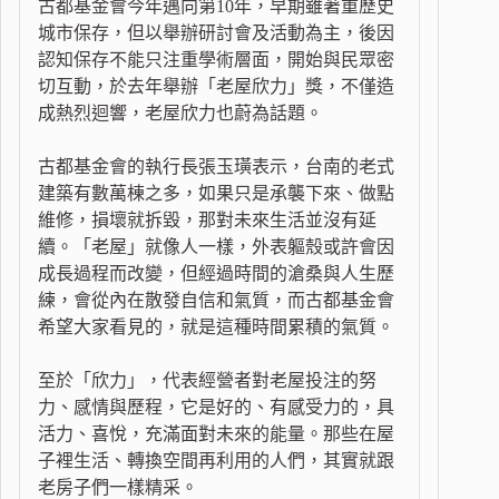
古都基金會今年邁向第10年，早期雖著重歷史
城市保存，但以舉辦研討會及活動為主，後因
認知保存不能只注重學術層面，開始與民眾密
切互動，於去年舉辦「老屋欣力」獎，不僅造
成熱烈迴響，老屋欣力也蔚為話題。
古都基金會的執行長張玉璜表示，台南的老式
建築有數萬棟之多，如果只是承襲下來、做點
維修，損壞就拆毀，那對未來生活並沒有延
續。「老屋」就像人一樣，外表軀殼或許會因
成長過程而改變，但經過時間的滄桑與人生歷
練，會從內在散發自信和氣質，而古都基金會
希望大家看見的，就是這種時間累積的氣質。
至於「欣力」，代表經營者對老屋投注的努
力、感情與歷程，它是好的、有感受力的，具
活力、喜悅，充滿面對未來的能量。那些在屋
子裡生活、轉換空間再利用的人們，其實就跟
老房子們一樣精采。