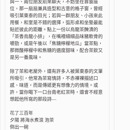
與一、兩位朋友前來聊天，不妨坐在靠窗座
位，那一扇扇兼具造型和古意的格子窗，曾經
吸引葉東泰的目光；若與一群朋友、小孩來此
用餐，和室是不錯的選擇，弧形桌和坐墊最能
貼近彼此的距離。點上一份以烏龍茶醃漬的
「茶香烏龍小排」，在嘴裡細細品味豬軟骨的
嚼勁，或是午後以「焦糖檸檬地瓜」當茶點，
那微酸檸檬中和焦糖的適度甜味，配合茶飲又
是另一番風味。
除了茶和老屋外，還有許多人被葉東泰的文筆
所吸引，他常為茶寫情詩，不赤裸裸描述口
感、味道，而是傳遞更有想像力的情境。或
許，當你喝下一口台南老紅茶時，還會不經意
想起他所寫的那段詩—
花了三百年
夕陽 將海水煮滾 泡茶
倒出一碗