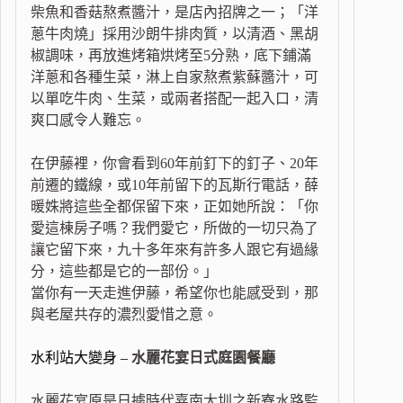
柴魚和香菇熬煮醬汁，是店內招牌之一；「洋
蔥牛肉燒」採用沙朗牛排肉質，以清酒、黑胡
椒調味，再放進烤箱烘烤至5分熟，底下鋪滿
洋蔥和各種生菜，淋上自家熬煮紫蘇醬汁，可
以單吃牛肉、生菜，或兩者搭配一起入口，清
爽口感令人難忘。
在伊藤裡，你會看到60年前釘下的釘子、20年
前遷的鐵線，或10年前留下的瓦斯行電話，薛
暖姝將這些全都保留下來，正如她所說：「你
愛這棟房子嗎？我們愛它，所做的一切只為了
讓它留下來，九十多年來有許多人跟它有過緣
分，這些都是它的一部份。」
當你有一天走進伊藤，希望你也能感受到，那
與老屋共存的濃烈愛惜之意。
水利站大變身 –
水麗花宴日式庭園餐廳
水麗花宴原是日據時代嘉南大圳之新寮水路監