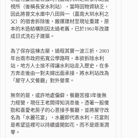
視所（後稱長安水利站），當時因物資缺乏，
因此將曾文水庫中八田與一（嘉南大圳水利之
父）的宿舍拆除後，搬運建材至現址重建，原
本的木造結構則因太過老舊，已於1961年改建
成日式洗石子建築。
為了保存這棟古屋，過程其實一波三折，2003
年台南市政府拓寬公學路時，本欲拆除水利
站，地方人士捨不得讓水利站走入歷史，在多
方奔走後由一對夫婦出面承接，將水利站改為
「屋守人文餐廳」對外營業。
無奈的是，或許地處偏僻，餐廳苦撐3年後無
力經營，現任王老闆得知消息後，憑著一股傻
勁和喜愛老房子的心意接手餐廳，並將屋守改
名為「水麗花宴」，水麗即代表水利，花宴則
是希望這裡可以持續盛開如花，而不是逐漸凋
零。