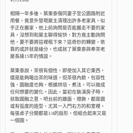
相隔一年多後，葉東泰偕同妻子至公園路附近
用餐，竟意外發現屋主清理出許多老家具，似
乎正在搬家，他上前詢問是否能搬走不要的家
具，沒想到和屋主聊得愉快，對方竟主動詢問
他，要不要將這裡租下來？這奇妙的轉變，依
靠的或許就是緣分，也成就了葉東泰與奉茶老
屋長達15年的情誼。
葉東泰說，茶很有個性，即使加入其它東西，
還是能夠喝出茶的味道，但茶很內斂，包容性
強、圓融度也夠，根據烘培、煮法，可以做成
任何想要的變化。因此，當初在裝潢房子時，
就取圓融之意，吧台前的牆面、燈飾，都是圓
或有弧度的造型，尤其一入門右方的和室裡，
每張桌子分開都是1/4的扇形，但組合起來又是
一個圓。