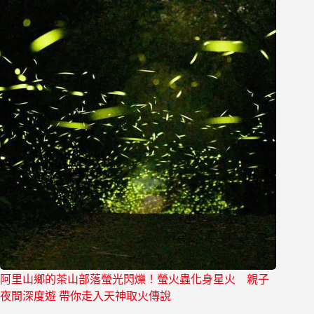
阿里山鄉的茶山部落螢光閃爍！螢火蟲化身星火 親子
夜間深度遊 帶你走入天神取火傳說