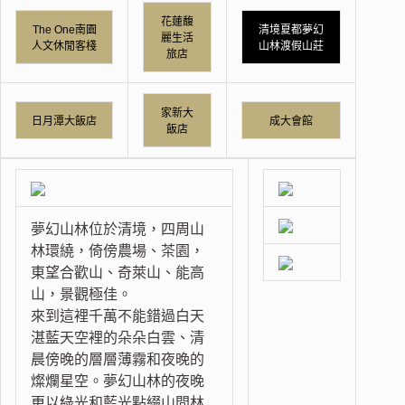
花蓮馥
The One南園
清境夏都夢幻
麗生活
人文休閒客棧
山林渡假山莊
旅店
家新大
日月潭大飯店
成大會館
飯店
夢幻山林位於清境，四周山
林環繞，倚傍農場、茶園，
東望合歡山、奇萊山、能高
山，景觀極佳。
來到這裡千萬不能錯過白天
湛藍天空裡的朵朵白雲、清
晨傍晚的層層薄霧和夜晚的
燦爛星空。夢幻山林的夜晚
更以綠光和藍光點綴山間林