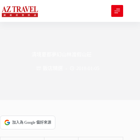
跳
至
主
要
內
容
清境夏都夢幻山林渡假山莊
飯店精選
2018-01-05
加入為 Google 偏好來源