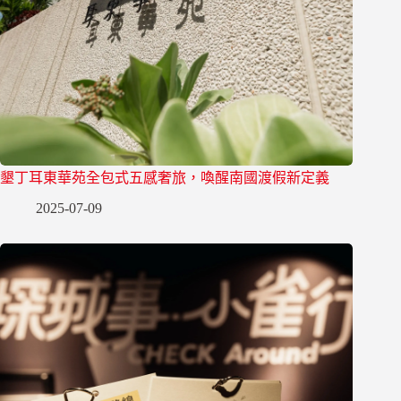
墾丁耳東華苑全包式五感奢旅，喚醒南國渡假新定義
2025-07-09