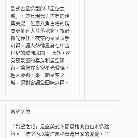
歐式古堡造型的「星空之
城」，兼具現代與古典的建
築美感，位居八角古塔的房
間更擁有大片落地窗，視野
採光極佳，夜空的星星垂手
可得，讓人彷彿置身在中古
世紀的歐洲庭園。 此外，擁
有觀景窗的套房和星空陽
台，讓您在夜空星光縈繞下
進入夢鄉，來一趟星空之
城，絕對會讓您回味無窮。
希望之城
「希望之城」是座美式休閒風格的白色木造建
築。一樓室內以南洋風格營造出家的感覺，並