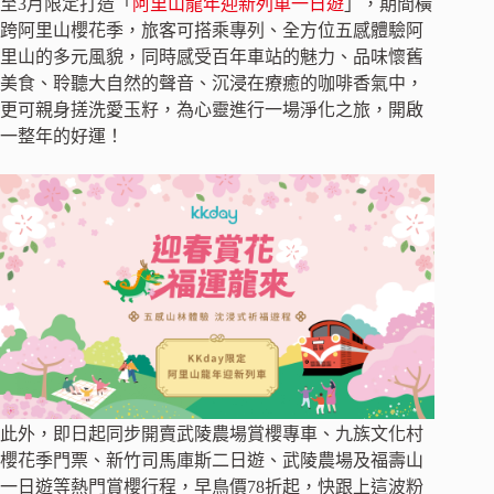
至3月限定打造「
阿里山龍年迎新列車一日遊
」，期間橫
跨阿里山櫻花季，旅客可搭乘專列、全方位五感體驗阿
里山的多元風貌，同時感受百年車站的魅力、品味懷舊
美食、聆聽大自然的聲音、沉浸在療癒的咖啡香氣中，
更可親身搓洗愛玉籽，為心靈進行一場淨化之旅，開啟
一整年的好運！
此外，即日起同步開賣武陵農場賞櫻專車、九族文化村
櫻花季門票、新竹司馬庫斯二日遊、武陵農場及福壽山
一日遊等熱門賞櫻行程，早鳥價78折起，快跟上這波粉