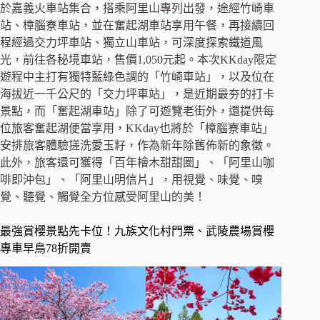
於嘉義火車站集合，搭乘阿里山專列出發，途經竹崎車
站、樟腦寮車站，並在奮起湖車站享用午餐，再接續回
程經過交力坪車站、獨立山車站，可深度探索鐵道風
光，前往各秘境車站，售價1,050元起。本次KKday限定
遊程中主打有獨特藍綠色調的「竹崎車站」，以及位在
海拔近一千公尺的「交力坪車站」，是近期最夯的打卡
景點，而「奮起湖車站」除了可遊覽老街外，還提供每
位旅客奮起湖便當享用，KKday也將於「樟腦寮車站」
安排旅客體驗搓洗愛玉籽，作為新年除舊佈新的象徵。
此外，旅客還可獲得「百年檜木甜甜圈」、「阿里山咖
啡即沖包」、「阿里山明信片」，用視覺、味覺、嗅
覺、聽覺、觸覺全方位感受阿里山的美！
最強賞櫻景點先卡位！九族文化村門票、武陵農場賞櫻
專車早鳥78折開賣