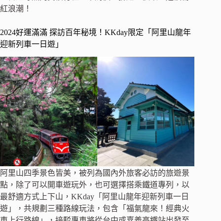
紅浪潮！
2024好運滿滿 探訪百年秘境！KKday限定「阿里山龍年
迎新列車一日遊」
阿里山四季景色皆美，被列為國內外旅客必訪的旅遊景
點，除了可以開車遊玩外，也可選擇搭乘鐵道專列，以
最舒適方式上下山，KKday「阿里山龍年迎新列車一日
遊」，共規劃三種路線玩法，包含「福氣龍來！經典火
車上行路線」，接駁專車將從台中或嘉義高鐵站出發至