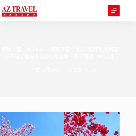
跳
至
主
要
內
容
好運「龍」來！KKday獨家打造「阿里山龍年迎新列車
一日遊」搶先卡位粉紅櫻花季 一日玩透透1,099元起
活動新訊
2024-01-16