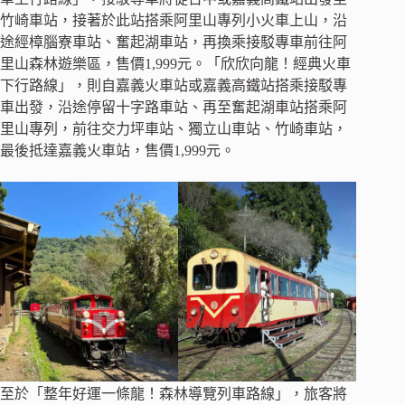
竹崎車站，接著於此站搭乘阿里山專列小火車上山，沿
途經樟腦寮車站、奮起湖車站，再換乘接駁專車前往阿
里山森林遊樂區，售價1,999元。「欣欣向龍！經典火車
下行路線」，則自嘉義火車站或嘉義高鐵站搭乘接駁專
車出發，沿途停留十字路車站、再至奮起湖車站搭乘阿
里山專列，前往交力坪車站、獨立山車站、竹崎車站，
最後抵達嘉義火車站，售價1,999元。
至於「整年好運一條龍！森林導覽列車路線」，旅客將