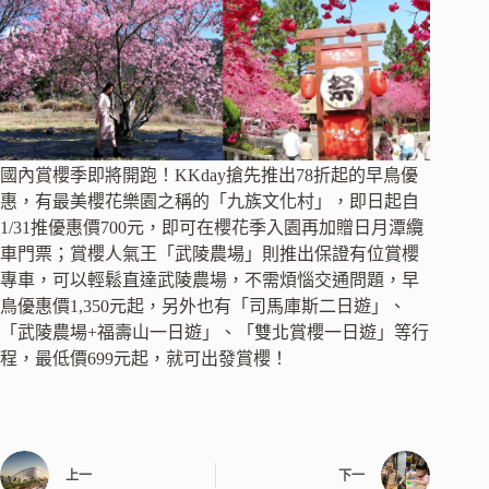
國內賞櫻季即將開跑！KKday搶先推出78折起的早鳥優
惠，有最美櫻花樂園之稱的「九族文化村」，即日起自
1/31推優惠價700元，即可在櫻花季入園再加贈日月潭纜
車門票；賞櫻人氣王「武陵農場」則推出保證有位賞櫻
專車，可以輕鬆直達武陵農場，不需煩惱交通問題，早
鳥優惠價1,350元起，另外也有「司馬庫斯二日遊」、
「武陵農場+福壽山一日遊」、「雙北賞櫻一日遊」等行
程，最低價699元起，就可出發賞櫻！
上一
下一