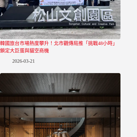
韓國旅台市場熱度攀升！北市觀傳局推「挑戰48小時」
鎖定大巨蛋與貓空商機
2026-03-21