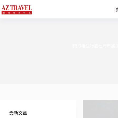
跳
至
封
主
要
內
容
南港老爺行旅七周年攜手台
最新文章