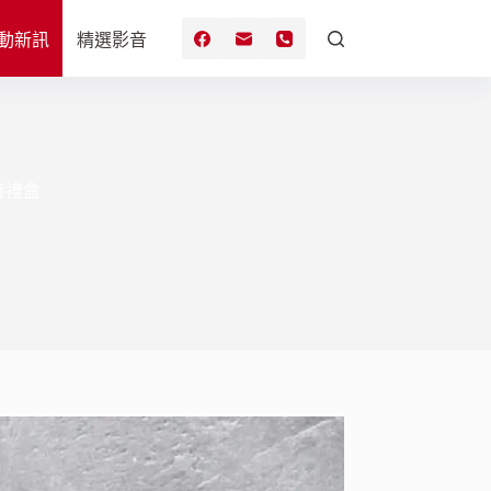
動新訊
精選影音
養禮盒