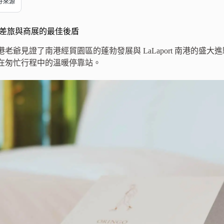
偏好來源
為差旅與商展的最佳後盾
老爺見證了南港經貿園區的蓬勃發展與 LaLaport 南港的盛
在匆忙行程中的溫暖停靠站。