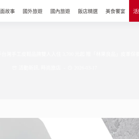
面故事
國外旅遊
國內旅遊
飯店精選
美食饗宴
活
灣手工皮鞋品牌雙人入住 3,700 元起 贈「林果良品」皮革保
活動新訊
,
時尚旅店
2026-03-17