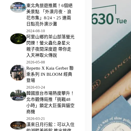
東北角旅遊推薦！6個絕
美景點 「外澳月夜．浪
花市集」8/24、25 連兩
日點亮外澳沙灘
2024-08-10
阿里山鄉的茶山部落螢光
閃爍！螢火蟲化身星火
親子夜間深度遊 帶你走
入天神取火傳說
2026-05-08
Repetto X Kaia Gerber 聯
乘系列 IN BLOOM 經典
登場
2026-03-24
韓國旅台市場熱度攀升！
北市觀傳局推「挑戰48
小時」鎖定大巨蛋與貓空
商機
2026-03-21
漢來日月行館：可以入住
的湖畔美術館 推出旅宿