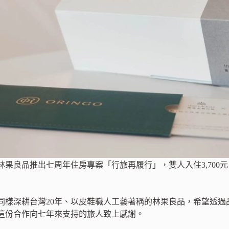
林果良品推出七周年住房專案「行旅再履行」，雙人入住3,700
同樣深耕台灣20年、以皮鞋職人工藝著稱的林果良品，希望透過
這份合作向七年來支持的旅人致上感謝。