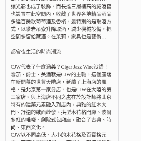
讓光影也成了裝飾，而長達三層樓高的藏酒窖
也設置在此空間內，收藏了世界各地精品酒品
多達百餘款葡萄酒及香檳，最特別的是取酒方
式，以攀岩吊索升降取酒，減少機械設備，把
空間多留給藏酒。在茉莉，家具也是藝術…
都會夜生活的時尚潮流
CJW代表了什麼涵義？Cigar Jazz Wine沒錯！
雪茄、爵士、美酒就是CJW的主軸，這個座落
在新開幕的世貿天階店，延續了上海店的風
格，是北京第一家分店，也是CJW在大陸的第
三家店。與上海店不同之處在於設計師將北京
特有的建築元素融入到店內，典雅的紅木大
門、舒適的絨面紗發、拱型木花格門廊、波爾
多紅的帷幔、劇院式包廂座，融合了古典、時
尚、東西文化。
CJW以不同高低、大小的木花格及百寶格元