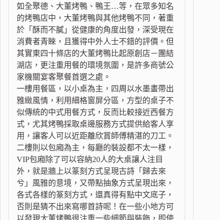
如全聚德、大董烤鴨、鴨王…等，在眾多知名
的烤鴨店中，大董烤鴨與其他烤鴨不同，著重
於「酥而不膩」從健康的角度出發，深受現在
消費者青睞，且獲得中外人士不錯的評價。但
其實東四十條店的大董烤鴨比起原創店－團結
湖店，更注重用餐的環境氛圍，是許多商號公
家機關宴客聚餐首選之處。
一樓用餐區，以小桌為主，四周以水墨畫帶出
雅緻風情，利用細格窗屏分區，方型的桌子不
似傳統的中式用餐方式，反而比較接近西餐方
式，尤其烤鴨採取桌邊服務方式提供給客人享
用，讓客人可以近距離欣賞師傅精湛的刀工。
二樓則以包廂為主，每廳的裝設都不太一樣，
VIP包廂除了可以容納20人的大桌讓人注目
外，就是牆上以篆刻方式呈現古詩「歸去來
兮」風雅的意境，又帶點抽象方式呈現出來，
各式各樣的篆刻方式，還真得有點中文底子，
否則是猜不出來寫哪首詩呢！在一些小地方可
以發現大董烤鴨很注重一些細節與裝飾，即使