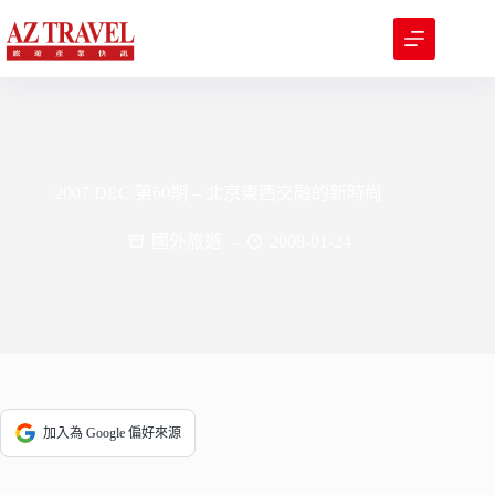
跳
至
主
要
內
容
2007.DEC 第60期 – 北京東西交融的新時尚
國外旅遊
2008-01-24
加入為 Google 偏好來源