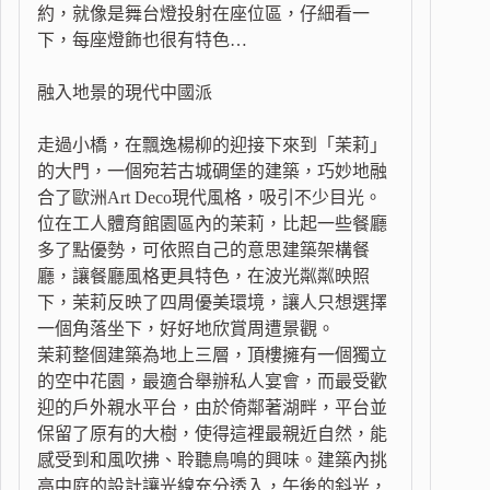
約，就像是舞台燈投射在座位區，仔細看一
下，每座燈飾也很有特色…
融入地景的現代中國派
走過小橋，在飄逸楊柳的迎接下來到「茉莉」
的大門，一個宛若古城碉堡的建築，巧妙地融
合了歐洲Art Deco現代風格，吸引不少目光。
位在工人體育館園區內的茉莉，比起一些餐廳
多了點優勢，可依照自己的意思建築架構餐
廳，讓餐廳風格更具特色，在波光粼粼映照
下，茉莉反映了四周優美環境，讓人只想選擇
一個角落坐下，好好地欣賞周遭景觀。
茉莉整個建築為地上三層，頂樓擁有一個獨立
的空中花園，最適合舉辦私人宴會，而最受歡
迎的戶外親水平台，由於倚鄰著湖畔，平台並
保留了原有的大樹，使得這裡最親近自然，能
感受到和風吹拂、聆聽鳥鳴的興味。建築內挑
高中庭的設計讓光線充分透入，午後的斜光，