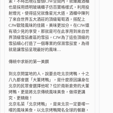
素，不時出現在整個CJW空間內，就連藏酒櫃
也是採用透明玻璃櫃子仿百寶格樣式，利用投
射燈光，使得這兒就像星光大道，酒櫃中陳列
了來自世界五大酒莊的頂級葡萄酒，搭配上
CJW歐陸風味的佳餚，美味更加分。在CJW還
有項少見的享受，那就是可在此享用到來自世
界頂級雪茄產區的雪茄，CJW為了這些頂級的
雪茄細心打造了一個專業的保濕雪茄室，為得
就是讓雪茄呈現最好的風味…
傳統中求新的第一美饌
到北京問當地的人，說要去吃北京烤鴨，十之
八九都會選「大董烤鴨」，是什麼原因讓身在
北京的民眾會選擇他呢？位於南新倉旁的大董
烤鴨，更是將北京傳統風味美食，做得更講
究、更精緻！
北京名菜「北京烤鴨」，是來北京一定要嚐一
嚐的風味美食，以北京烤鴨聞名全球的餐廳，