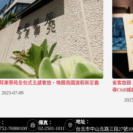
耳東華苑全包式五感奢旅，喚醒南國渡假新定義
雀客旅館
尋Chill城
2025-07-09
2025
地址：
話：
傳真：
752-7698#100
02-2501-1011
台北市中山北路三段27號10