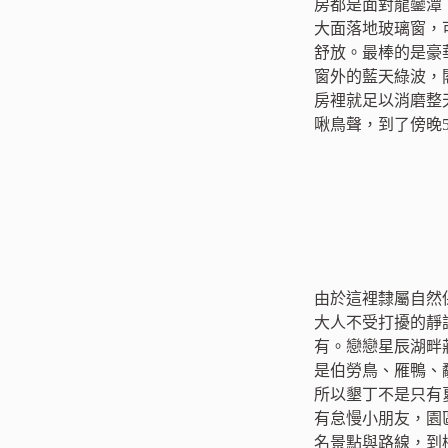
房都是面對龍鑾潭
大面落地玻璃窗，
舒放。最棒的是豪
窗外的藍天綠波，
房裡就足以消磨整
啾鳥聲，到了傍晚
由於這裡隸屬自然
大人不受打擾的靜
有。戀戀星辰湖畔
是伯勞鳥、雁鴨、
所以墾丁不是只有
有怠慢小朋友，園
名景點與路線，到