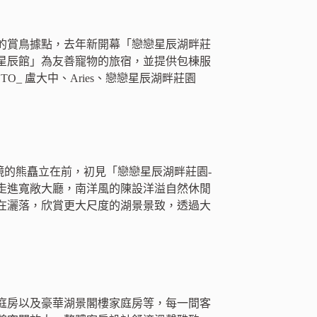
的賞鳥據點，去年新開幕「戀戀星辰湖畔莊
星辰館」為友善寵物的旅宿，並提供包棟服
TO_ 盧大中、Aries、戀戀星辰湖畔莊園
鏡的熊矗立在前，初見「戀戀星辰湖畔莊園-
走進寬敞大廳，南洋風的陳設洋溢自然休閒
在灑落，欣賞更大尺度的湖景景致，透過大
庭房以及豪華湖景閣樓家庭房等，每一間客