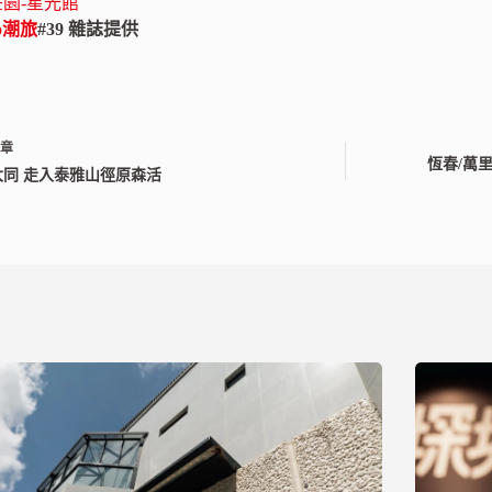
園-星光館
ao潮旅
#39 雜誌提供
文章
恆春/萬
大同 走入泰雅山徑原森活