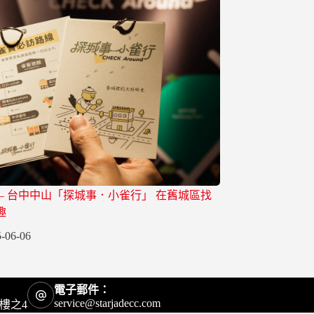
 – 台中中山「探城事．小雀行」 在舊城區找
趣
-06-06
電子郵件：
service@starjadecc.com
樓之4