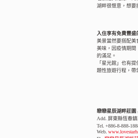
湖畔很愜意，想要
入住享有免費豐盛
美景當然要搭配美
美味，因疫情期間
的滿足。
「星光館」也有提
題性旅遊行程，帶
戀戀星辰湖畔莊園
Add. 屏東縣恆春
Tel. +886-8-888-1
Web.
www.lovestarh