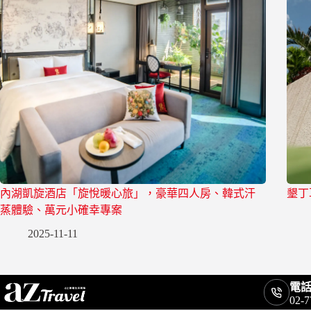
內湖凱旋酒店「旋悅暖心旅」，豪華四人房、韓式汗
墾丁
蒸體驗、萬元小確幸專案
2025-11-11
電
02-7