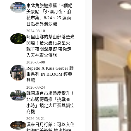
東北角旅遊推薦！6個絕
美景點 「外澳月夜．浪
花市集」8/24、25 連兩
日點亮外澳沙灘
2024-08-10
阿里山鄉的茶山部落螢光
閃爍！螢火蟲化身星火
親子夜間深度遊 帶你走
入天神取火傳說
2026-05-08
Repetto X Kaia Gerber 聯
乘系列 IN BLOOM 經典
登場
2026-03-24
韓國旅台市場熱度攀升！
北市觀傳局推「挑戰48
小時」鎖定大巨蛋與貓空
商機
2026-03-21
漢來日月行館：可以入住
的湖畔美術館 推出旅宿