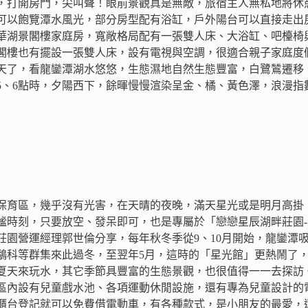
，打開房門，尖叫聲！眼前景觀真是無敵，旅宿主人無私地將休
可以飽覽潭水風光，部分房型配有浴缸，戶外陽台可以直接走出
華湖景閣樓家庭房，寬敞格局配有一張雙人床、大浴缸、吧檯椅
閣樓也有擺設一張雙人床，設有電視與空調，很適合親子家庭度
天了，看龍鑾潭湖水悠悠，生態濕地自然生態豐富，白鷺鷥遷移
5、6點時，夕陽西下，餘暉慢慢渲染呈金、橘、黃色澤，浪漫指
保育區，幾乎沒有光害，在天晴的夜晚，滿天星光或是明月高掛
謐時刻，只要放空、發呆即可，也是專屬於「戀戀星辰湖畔莊園
莊園營運經理郭世倫分享，每年秋冬季從9、10月開始，龍鑾潭
鷸科等群集來此過冬，至翌年5月，這時的「星光館」更熱鬧了
夏天來玩水，其它季節具豐富的生態景觀，也很值得一一去探訪
區內設有兒童戲水池、各項運動休閒設施，還有專為兒童設計的
櫃台登記就可以免費借電動車，有各種款式，是小朋友的最愛，