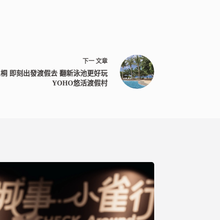
下一
文章
里桐 即刻出發渡假去 翻新泳池更好玩
YOHO悠活渡假村