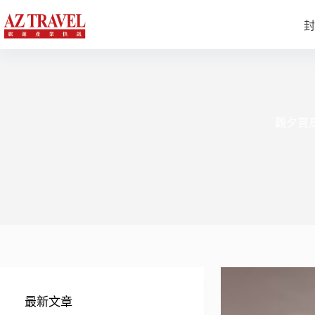
跳
至
封
主
要
內
容
觀夕賞
最新文章