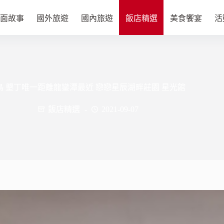
面故事
國外旅遊
國內旅遊
飯店精選
美食饗宴
活
鳥 墾丁唯一距離龍鑾潭最近 戀戀星辰湖畔莊園 星光館
飯店精選
2021-09-07