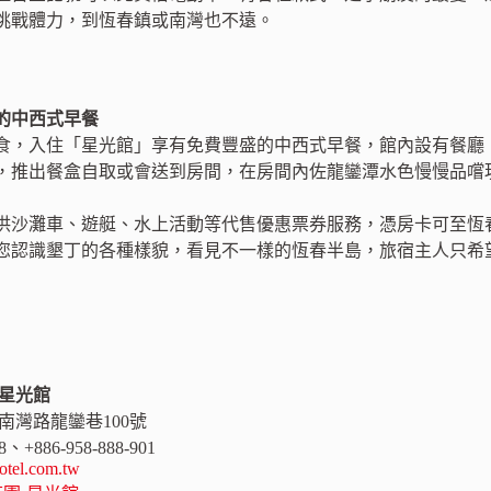
挑戰體力，到恆春鎮或南灣也不遠。
的中西式早餐
食，入住「星光館」享有免費豐盛的中西式早餐，館內設有餐廳
，推出餐盒自取或會送到房間，在房間內佐龍鑾潭水色慢慢品嚐
供沙灘車、遊艇、水上活動等代售優惠票券服務，憑房卡可至恆
您認識墾丁的各種樣貌，看見不一樣的恆春半島，旅宿主人只希
 星光館
鎮南灣路龍鑾巷100號
888、+886-958-888-901
otel.com.tw