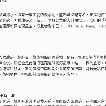
偏好來源
空與海水，還有一座美麗的淡水湖，龍鑾潭夕陽有名，也是絕佳
星光館」面對龍鑾潭，每天可坐擁奢華的大自然場景，鄰近的「
即可見璀璨星空，從此眷戀不已。TEXT_ Aries Huang PHO
入眼簾是一棟純白、鮮黃相間的建築物，還有一隻很Q萌帶著墨
情愉悅，這裡也是此度假區距離龍鸞潭最近，唯一一棟的旅宿。
區域留給旅客，於每層樓中間規劃公共的交誼空間，隨著光影自
，彷彿框住一幅幅如詩如畫般的景色令人陶醉。
化不斷上演
9間客房，規劃有浪漫湖景雙人房、湖畔四人家庭房、花園四人家