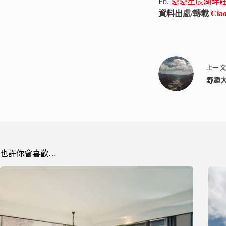
Fb.
戀戀星辰湖畔莊
資料出處/轉載
Ci
上一
野趣
也許你會喜歡…