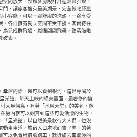
憩空間放大，整體客房設計舒適溫馨雅致，
房門，讓旅客擁有最美湖景，完全徹底紓壓
與小客廳，可以一邊舒服的泡澡，一邊享受
假，各自擁有獨立空間不受干擾。其實待在
、鳥兒成群飛過、蝴蝶翩翩飛舞，聽清脆啾
數破表。
，幸運的話，還可以看到銀河，這是專屬於
-星光館」每天上映的絕美畫面，最奢侈的擁
吸引大量候鳥，有著「水鳥天堂」的美名，像
，在房內就可以觀賞到這些可愛活潑的生物，
。「星光館」以自然美景款待大人們，也沒
電動車車道，旅宿入口處地面畫了墾丁的著
還可以免費租借腳踏車，就近騎去龍鑾潭的