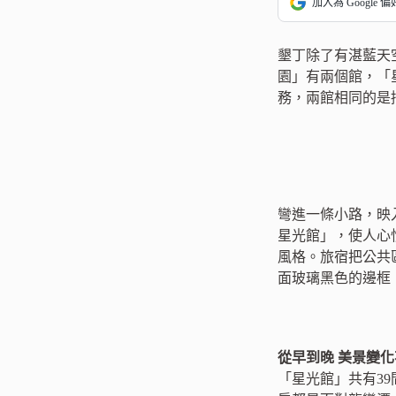
加入為 Google 
墾丁除了有湛藍天
園」有兩個館，「
務，兩館相同的是抬頭
彎進一條小路，映
星光館」，使人心
風格。旅宿把公共
面玻璃黑色的邊框
從早到晚 美景變
「星光館」共有3