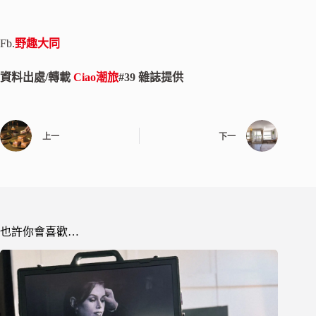
Fb.
野趣大同
資料出處/轉載
Ciao潮旅
#39 雜誌提供
上一
下一
也許你會喜歡…