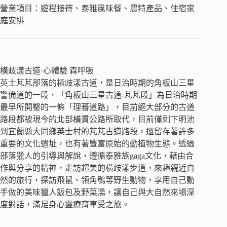
營業項目：遊程接待、泰雅風味餐、農特產品、住宿家
庭安排
橫歧漾古道·心體驗 森呼吸
英士芃芃部落的橫歧漾古道，是日治時期的角板山三星
警備道的一段，「角板山三星古道-芃芃段」為日治時期
最早所開鑿的一條「理蕃道路」，目前絕大部分的古道
路段都被現今的北部橫貫公路所取代，目前僅剩下明池
到宜蘭縣大同鄉英士村的芃芃古道路段，還留存著許多
重要的文化遺址，也有著豐富原始的動植物生態。透過
部落獵人的引導與解說，遵循泰雅族gaga文化，藉由合
作與分享的精神，走訪超美的橫歧漾步道，來趟親近自
然的旅行，探訪飛鼠、領角鴞等野生動物，享用自己動
手做的美味獵人飯包及野菜湯，讓自己與大自然來場深
度對話，滿足身心靈療育享受之旅。