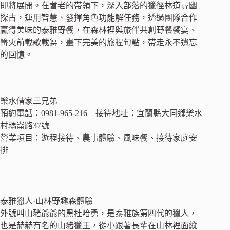
即將展開。在耆老的帶領下，深入部落的獵徑林道尋幽
探古，運用智慧、發揮角色功能解任務，透過團隊合作
贏得美味的泰雅野餐，在森林裡與旅伴共創野餐饗宴、
篝火前載歌載舞，畫下完美的旅程句點，帶走永不遺忘
的回憶。
樂水偕家三兄弟
預約電話：0981-965-216 接待地址：宜蘭縣大同鄉樂水
村瑪崙路37號
營業項目：遊程接待、農事體驗、風味餐、接待家庭安
排
泰雅獵人·山林野趣森體驗
外號叫山豬爺爺的黑杜哈勇，是泰雅族第四代的獵人，
也是赫赫有名的山豬獵王，從小跟著長輩在山林裡面縱