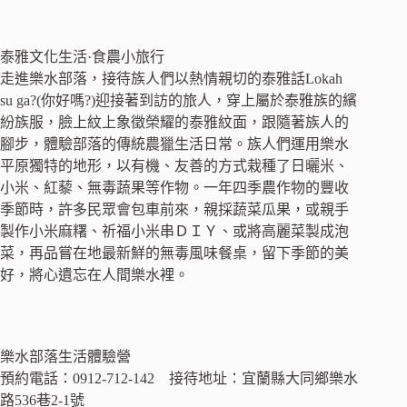
泰雅文化生活·食農小旅行
走進樂水部落，接待族人們以熱情親切的泰雅話Lokah
su ga?(你好嗎?)迎接著到訪的旅人，穿上屬於泰雅族的繽
紛族服，臉上紋上象徵榮耀的泰雅紋面，跟隨著族人的
腳步，體驗部落的傳統農獵生活日常。族人們運用樂水
平原獨特的地形，以有機、友善的方式栽種了日曬米、
小米、紅藜、無毒蔬果等作物。一年四季農作物的豐收
季節時，許多民眾會包車前來，親採蔬菜瓜果，或親手
製作小米麻糬、祈福小米串ＤＩＹ、或將高麗菜製成泡
菜，再品嘗在地最新鮮的無毒風味餐桌，留下季節的美
好，將心遺忘在人間樂水裡。
樂水部落生活體驗營
預約電話：0912-712-142 接待地址：宜蘭縣大同鄉樂水
路536巷2-1號