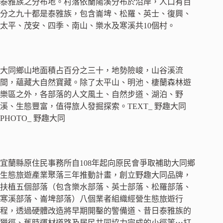
泰雅族之分布地。村落依蘭陽溪分布於沿岸，人口有百
分之九十都是泰雅族，包含崙埤、松羅、英士、復興、
太平、茂安、四季、南山、樂水及寒溪共10個村。
大同鄉山地面積占百分之三十，地勢險峻，山谷溪流
間，蘊藏大自然寶藏。除了太平山、明池、棲蘭森林遊
樂區之外，各部落的人文風土、自然步道、湖泊、野
溪、生態豐富，值得旅人發掘探索。TEXT_ 野趣大同
PHOTO_ 野趣大同
宜蘭縣原住民事務所自108年起向原民會爭取補助大同鄉
生態旅遊產業聚落三年推動計畫，創立野趣大同品牌，
扶植五個部落（包含樂水部落、英士部落、松羅部落、
寒溪部落、崙埤部落）八個業者組織經營生態旅遊行
程，透過硬體改造將早期開鑿的警備道、昔日泰雅族的
獵徑、舊時運材道路及居民共同協力完成的小徑等⋯打