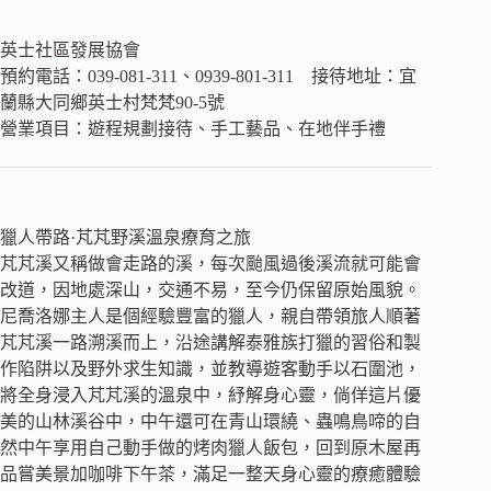
英士社區發展協會
預約電話：039-081-311、0939-801-311 接待地址：宜
蘭縣大同鄉英士村梵梵90-5號
營業項目：遊程規劃接待、手工藝品、在地伴手禮
獵人帶路·芃芃野溪溫泉療育之旅
芃芃溪又稱做會走路的溪，每次颱風過後溪流就可能會
改道，因地處深山，交通不易，至今仍保留原始風貌。
尼喬洛娜主人是個經驗豐富的獵人，親自帶領旅人順著
芃芃溪一路溯溪而上，沿途講解泰雅族打獵的習俗和製
作陷阱以及野外求生知識，並教導遊客動手以石圍池，
將全身浸入芃芃溪的溫泉中，紓解身心靈，倘佯這片優
美的山林溪谷中，中午還可在青山環繞、蟲鳴鳥啼的自
然中午享用自己動手做的烤肉獵人飯包，回到原木屋再
品嘗美景加咖啡下午茶，滿足一整天身心靈的療癒體驗