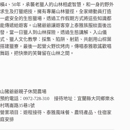
橫4、50年，承襲老獵人的山林相處智慧，和一身的野外
求生及打獵絕技，擁有專屬山林獵徑，全家總動員打造
一處安全的生態獵場，透過工作假期方式將這些知識都
能傳遞給遊客。山豬爺爺讓遊客穿上泰雅族服紋面後出
發，當一日獵人到山林探險，透過生態講解、入山儀
式、獵人文化教學：採集、陷阱、射箭、共創用山棕葉
搭建獵寮，最後一起營火野炊烤肉，傳唱泰雅歌謠歡唱
舞蹈，把快樂的笑聲留在山林之間。
山豬爺爺親子休閒農場
預約電話：0972-728-310 接待地址：宜蘭縣大同鄉樂水
村瑪崙路35巷1號
營業項目：遊程接待、泰雅風味餐、農特產品、住宿家
庭安排