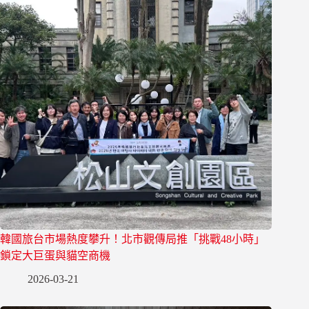
韓國旅台市場熱度攀升！北市觀傳局推「挑戰48小時」
鎖定大巨蛋與貓空商機
2026-03-21