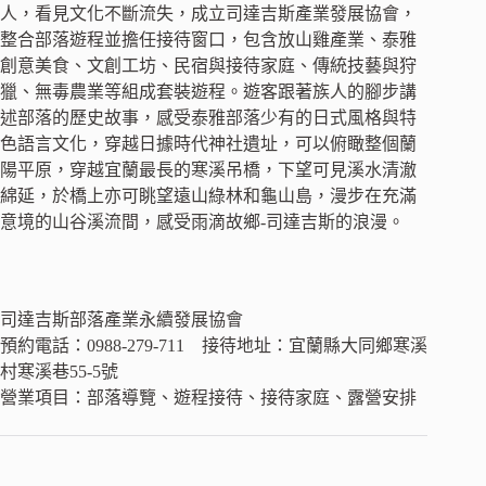
人，看見文化不斷流失，成立司達吉斯產業發展協會，
整合部落遊程並擔任接待窗口，包含放山雞產業、泰雅
創意美食、文創工坊、民宿與接待家庭、傳統技藝與狩
獵、無毒農業等組成套裝遊程。遊客跟著族人的腳步講
述部落的歷史故事，感受泰雅部落少有的日式風格與特
色語言文化，穿越日據時代神社遺址，可以俯瞰整個蘭
陽平原，穿越宜蘭最長的寒溪吊橋，下望可見溪水清澈
綿延，於橋上亦可眺望遠山綠林和龜山島，漫步在充滿
意境的山谷溪流間，感受雨滴故鄉-司達吉斯的浪漫。
司達吉斯部落產業永續發展協會
預約電話：0988-279-711 接待地址：宜蘭縣大同鄉寒溪
村寒溪巷55-5號
營業項目：部落導覽、遊程接待、接待家庭、露營安排