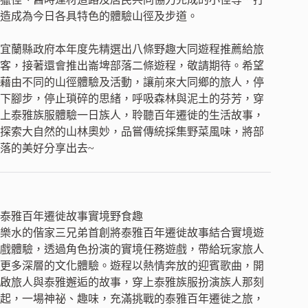
造成為今日各具特色的體驗山徑及步道。
宜蘭縣政府本年度先精選出八條野趣大同遊程推薦給旅
客，接著還會推出崙埤部落二條遊程，敬請期待。希望
藉由不同的山徑體驗及活動，讓前來大同鄉的旅人，停
下腳步，停止瑣碎的思緒，呼吸森林與泥土的芬芳，穿
上泰雅族服體驗一日族人，聆聽百年遷徙的生活故事，
探索大自然的山林奧妙，品嘗傳統採集野菜風味，將部
落的美好分享出去~
泰雅百年遷徙故事實境野食趣
樂水的偕家三兄弟首創將泰雅百年遷徙故事結合實境遊
戲體驗，透過角色扮演的實境任務遊戲，帶給玩家旅人
更多深層的文化體驗。遊程以熱情奔放的迎賓歌曲，開
啟旅人與泰雅邂逅的故事，穿上泰雅族服扮演族人那刻
起，一場神祕、趣味，充滿挑戰的泰雅百年遷徙之旅，