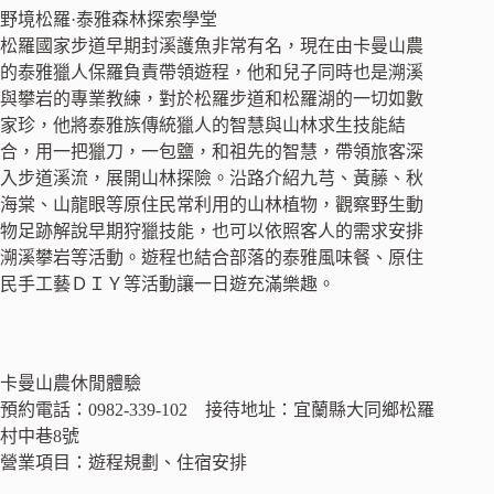
野境松羅·泰雅森林探索學堂
松羅國家步道早期封溪護魚非常有名，現在由卡曼山農
的泰雅獵人保羅負責帶領遊程，他和兒子同時也是溯溪
與攀岩的專業教練，對於松羅步道和松羅湖的一切如數
家珍，他將泰雅族傳統獵人的智慧與山林求生技能結
合，用一把獵刀，一包鹽，和祖先的智慧，帶領旅客深
入步道溪流，展開山林探險。沿路介紹九芎、黃藤、秋
海棠、山龍眼等原住民常利用的山林植物，觀察野生動
物足跡解說早期狩獵技能，也可以依照客人的需求安排
溯溪攀岩等活動。遊程也結合部落的泰雅風味餐、原住
民手工藝ＤＩＹ等活動讓一日遊充滿樂趣。
卡曼山農休閒體驗
預約電話：0982-339-102 接待地址：宜蘭縣大同鄉松羅
村中巷8號
營業項目：遊程規劃、住宿安排