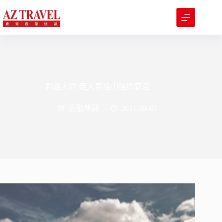
跳
至
主
要
內
容
野趣大同 走入泰雅山徑原森活
活動新訊
2021-09-07