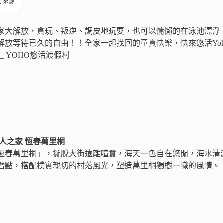
偏好來源
家大解放，貪玩、叛逆、調皮地玩耍，也可以慵懶的在泳池漂浮
等待已久的自由！！全家一起找回的童真快樂，快來悠活Yoho Beach
_ YOHO悠活渡假村
人之家 恆春萬里桐
恆春萬里桐」，擺脫大街遠離喧囂，海天一色自在悠閒，海水清
潛點，搭配樸實親切的村落風光，塑造萬里桐獨樹一幟的風情。