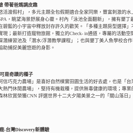
驗 帶著爸媽調皮趣
悠活渡假村」，多元主題全包假期適合全家同樂，豐富刺激的水
SPA，眺望海景舒展身心靈。村內「泳池全面翻新」，擁有墾丁
在碧藍的小宇宙中釋放封存許久的歡笑。「多種主題房型選擇」
現；最新打造寵物旅館，獨立的Check- in通道，專屬的活
深潛練習池及「潛水/浮潛教學課程」；也與墾丁美人魚學校合
協助捕捉美麗悠遊的身影。
可可是奇蹟的種子
阿信巧克力農場」是喜好自然樸實田園生活的好去處，也是「台
大熱門休閒農場」，堅持有機栽種，提供無毒健康的環境；專業
森林欣賞榮獲CNN 評選世界十二大夕陽美景之一的「關山落日
台灣Discovery新體驗