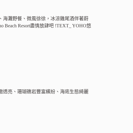
、海灘野餐、微風徐徐，冰涼雞尾酒伴著蔚
 Resort盡情放肆吧 !TEXT_ YOHO悠
澈透亮、珊瑚礁岩豐富繽紛、海底生態綺麗