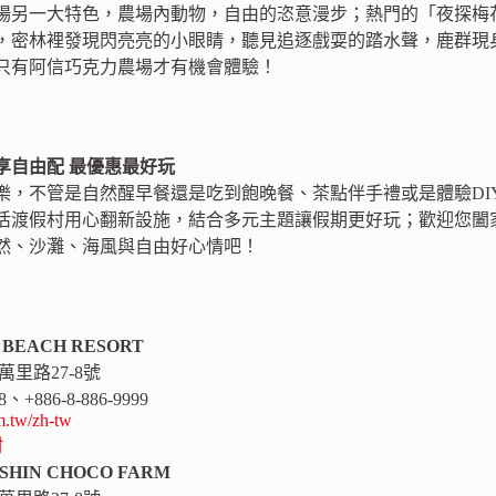
場另一大特色，農場內動物，自由的恣意漫步；熱門的「夜探梅
，密林裡發現閃亮亮的小眼睛，聽見追逐戲耍的踏水聲，鹿群現
只有阿信巧克力農場才有機會體驗！
享自由配 最優惠最好玩
樂，不管是自然醒早餐還是吃到飽晚餐、茶點伴手禮或是體驗DI
活渡假村用心翻新設施，結合多元主題讓假期更好玩；歡迎您闔
然、沙灘、海風與自由好心情吧！
BEACH RESORT
萬里路27-8號
828、+886-8-886-9999
.tw/zh-tw
村
HIN CHOCO FARM