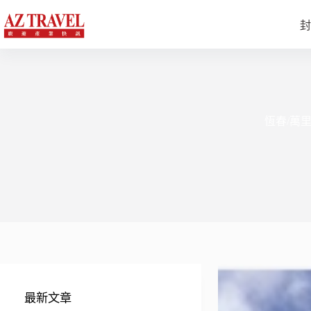
跳
至
封
主
要
內
容
恆春/萬
最新文章