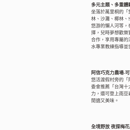
多元主題、多重體
坐落於萬里桐的「
林、沙灘、椰林、
悠游的懶人河等，
擇，兒時夢想歡樂實
合作，享用專屬的
水專業教練指導並
阿信巧克力農場-
悠活渡假村旁的「
委會推薦「台灣十
力，還可登上雨豆
閒適又美味。
全境野放 夜探梅花鹿-