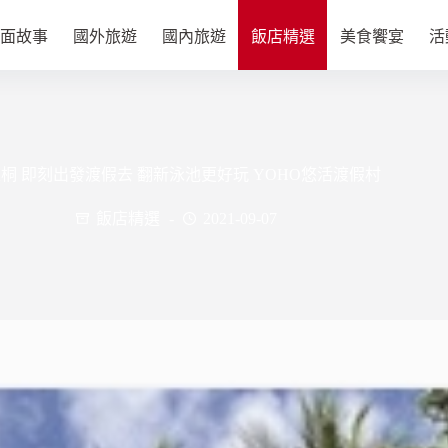
面故事
國外旅遊
國內旅遊
飯店精選
美食饗宴
活
里桐 即刻出發渡假去 翻新泳池更好玩 YOHO悠活渡假村
飯店精選
2021-09-07