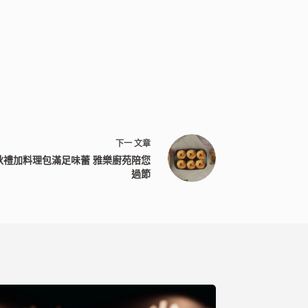
下一
文章
秋禮加料理包滿足味蕾 雅樂廚苑陪您
過節