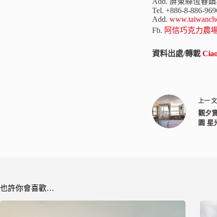
Add. 屏東縣恆春鎮
Tel. +886-8-886-969
Add.
www.taiwancho
Fb.
阿信巧克力農
資料出處/轉載
Ci
上一
觀夕
園 星
也許你會喜歡…