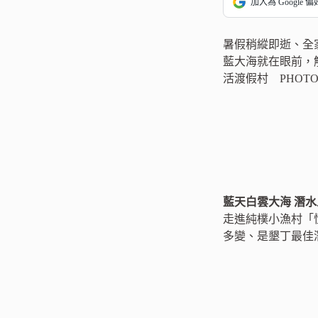
加入為 Google 
暑假稍縱即逝、全
藍大海就在眼前，解放
活渡假村 PHOTO
藍天白雲大海 潛水
走進純樸小漁村「
多變、是墾丁最佳