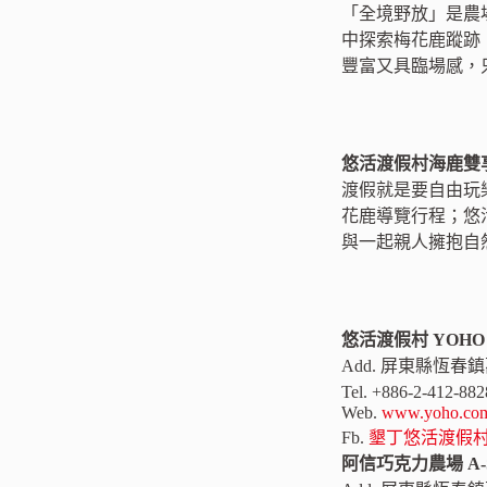
「全境野放」是農
中探索梅花鹿蹤跡
豐富又具臨場感，
悠活渡假村海鹿雙
渡假就是要自由玩
花鹿導覽行程；悠
與一起親人擁抱自
悠活渡假村 YOHO 
Add. 屏東縣恆春鎮
Tel. +886-2-412-8
Web.
www.yoho.com
Fb.
墾丁悠活渡假
阿信巧克力農場 A-S