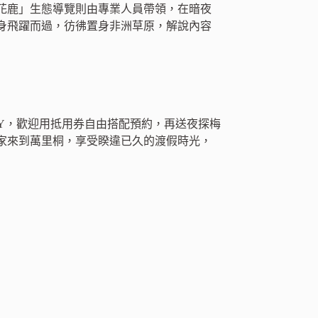
花鹿」生態導覽則由專業人員帶領，在暗夜
身飛躍而過，彷彿置身非洲草原，解說內容
Y，歡迎用抵用券自由搭配預約，再送夜探梅
家來到萬里桐，享受睽違已久的渡假時光，