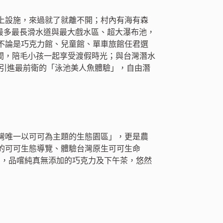
上設施，來過就了就離不開；村內有海有森
最多最長滑水道與最大戲水區、超大瀑布池，
不論是巧克力館、兒童館、單車旅館任君選
動空間，陪毛小孩一起享受渡假時光；與台灣潛水
作引進最前衛的「泳池美人魚體驗」，自由潛
灣唯一以可可為主題的生態園區」，更是農
的可可生態導覽、體驗台灣原生可可生命
」，品嚐純真無添加的巧克力及下午茶，悠然