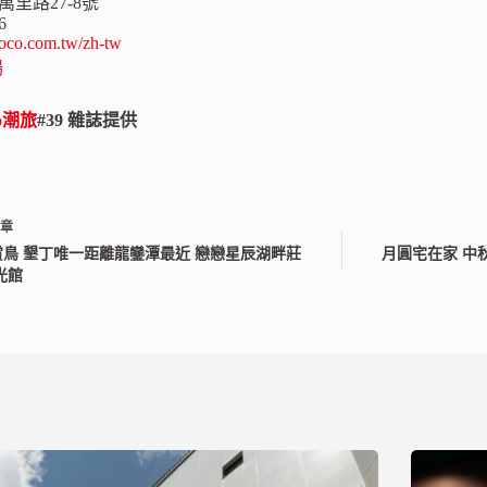
萬里路27-8號
6
co.com.tw/zh-tw
場
ao潮旅
#39 雜誌提供
文章
賞鳥 墾丁唯一距離龍鑾潭最近 戀戀星辰湖畔莊
月圓宅在家 中
光館