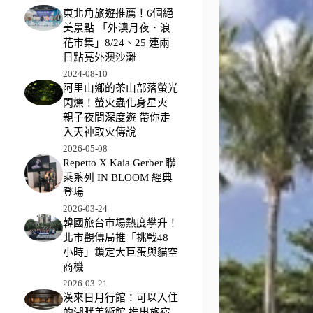
東北角旅遊推薦！6個絕
美景點 「外澳月夜．浪
花市集」8/24、25 連兩
日點亮外澳沙灘
2024-08-10
阿里山鄉的茶山部落螢光
閃爍！螢火蟲化身星火
親子夜間深度遊 帶你走
入天神取火傳說
2026-05-08
Repetto X Kaia Gerber 聯
乘系列 IN BLOOM 經典
登場
2026-03-24
韓國旅台市場熱度攀升！
北市觀傳局推「挑戰48
小時」鎖定大巨蛋與貓空
商機
2026-03-21
漢來日月行館：可以入住
的湖畔美術館 推出旅宿