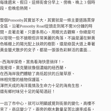
每逢週末、假日，這條街會分早上、傍晚、晚上 3 個時
段，愈晚愈熱鬧。
整個Ponsonby其實並不大，其實就是一條主要道路貫穿
全區，沿著Ponsonby Road從頭走到尾不需30分鐘的時
間。走著走著，只要多用心、用眼光去觀察，你總是可
以發現一些不搶眼但非常美麗的角落，不論是灑在鮮黃
色帳棚上的陽光配上扶疏的樹影，還是綠茵大道上牽著
黃金獵犬散步的女子，都是一張張色彩鮮活的畫面…
<西海岸探奇，賞鳥看海快意徜徉！>
我覺得，奧克蘭就像個濃縮的紐西蘭，
在西海岸我們體驗了高低起伏的丘陵草原、
林相完整的植物保護區、
渾然天成的海洋風情及生命力十足的海鳥生態，
還有鄉村味兒十足的葡萄酒莊！
一出了市中心，就可以明顯感覺到街景的變化，高樓不
見了，商店變少了，兩旁的樹木數量呈等比速率成長，