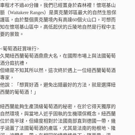
車程才不過40分鐘，我們已經置身於森林裡！懷塔基山
脈（Waitakere Ranges）是奧克蘭郊區最大的自然生態保
護區，由於整個奧克蘭境內有高達60個火山口，可想而
知在懷塔基山區中，高低起伏的丘陵地自然是行程中主
要的景致。
<葡萄酒莊賞味行>
久聞紐西蘭葡萄酒鼎鼎大名，在國際市場上與法國葡萄
酒分庭抗禮，
但總是不知其所以然，這次終於遇上一位紐西蘭葡萄酒
專家，
他說：「想買好酒，避免出錯最好的方法，就是選擇紐
西蘭的葡萄酒！」
紐西蘭能夠生產頂級葡萄酒的秘密，在於它得天獨厚的
自然環境，與當地人近乎固執的生機環保概念。紐西蘭
位於南半球，但緯度相對於法國南部直到德國一帶，幾
乎涵蓋了法國葡萄酒的產區，尤其是法南的勃根地、隆