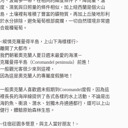
河、波爾多一帶。在相同的緯度條件下，降雨量、溫
度、濕氣與日照量的條件相似，加上紐西蘭是個火山
島，土壤裡有堆積了豐富的礦物質，再加上丘陵地形利
於水分排除，避免葡萄根部腐爛，一切自然環境非常適
合栽種葡萄。
<縱情克羅曼得半島，上山下海樣樣行>
離開了大都市，
我們朝著奧克蘭人夏日週末最愛的海濱－
克羅曼得半島（Coromandel peninsula）前進！
一般觀光客很少來到這裡，
因為這是奧克蘭人的專屬度假勝地！
一般奧克蘭人喜歡週末假期到Coromandel度假，因為這
裡長長的海岸線提供了各式各樣的水上活動，不論是出
海釣魚、衝浪、潛水、划獨木舟通通都行，還可以上山
健行，體驗原始森林生態。
<住宿莊園多愜意，與主人當好朋友！>