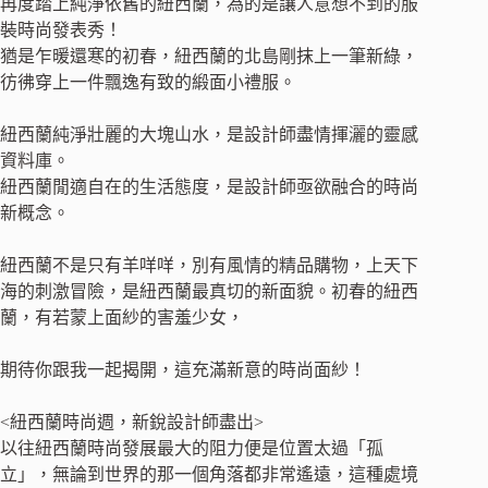
再度踏上純淨依舊的紐西蘭，為的是讓人意想不到的服
裝時尚發表秀！
猶是乍暖還寒的初春，紐西蘭的北島剛抹上一筆新綠，
彷彿穿上一件飄逸有致的緞面小禮服。
紐西蘭純淨壯麗的大塊山水，是設計師盡情揮灑的靈感
資料庫。
紐西蘭閒適自在的生活態度，是設計師亟欲融合的時尚
新概念。
紐西蘭不是只有羊咩咩，別有風情的精品購物，上天下
海的刺激冒險，是紐西蘭最真切的新面貌。初春的紐西
蘭，有若蒙上面紗的害羞少女，
期待你跟我一起揭開，這充滿新意的時尚面紗！
<紐西蘭時尚週，新銳設計師盡出>
以往紐西蘭時尚發展最大的阻力便是位置太過「孤
立」，無論到世界的那一個角落都非常遙遠，這種處境