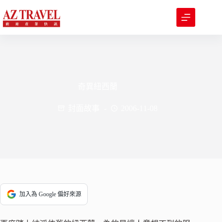
跳
至
主
要
內
容
奇異紐西蘭
封面故事
2006-11-08
加入為 Google 偏好來源