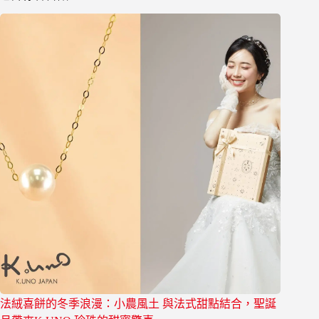
法絨喜餅的冬季浪漫：小農風土 與法式甜點結合，聖誕