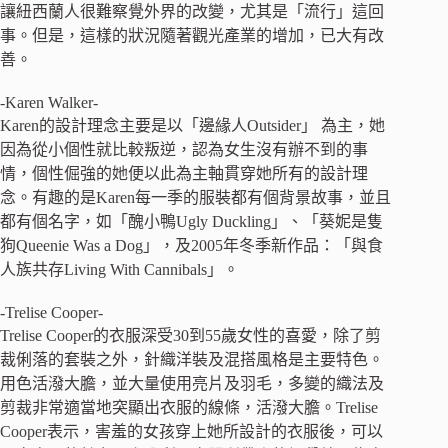
讓紐西蘭人很難察覺外界的改變，尤其是「流行」這回
事。但是，這樣的狀況隨著觀光產業的增加，已大有改
善。
-Karen Walker-
Karen的設計理念主要是以「邊緣人Outsider」 為主，她
因為從小個性就比較叛逆，認為女生沒有辦不到的事
情，個性倔強的她便以此為主軸貫穿她所有的設計理
念。有趣的是Karen每一季的服裝都有個背景故事，並且
都有個名字，如「醜小鴨Ugly Duckling」、「葵妮是隻
狗Queenie Was a Dog」，及2005年冬季新作品：「與食
人族共存Living With Cannibals」。
-Trelise Cooper-
Trelise Cooper的衣服深受30到55歲女性的喜愛，除了剪
裁俐落的套裝之外，針織洋裝及混搭風格是主要特色。
用色活潑大膽，並大量使用亮片及羽毛，多變的織法及
剪裁非常適當地突顯出衣服的線條，活潑大膽。Trelise
Cooper表示，害羞的女孩穿上她所設計的衣服後，可以