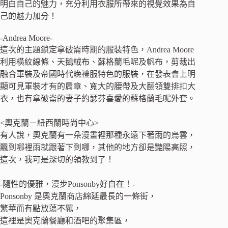
明白自己的魅力，充分利用衣服所帶來的視覺效果為自
己的魅力加分！
-Andrea Moore-
這次的主題鎖定拿破崙時期的服裝特色，Andrea Moore
利用橫紋線條、天鵝絨布、蘇格蘭毛呢及帆布，剪裁出
融合軍裝及帝國時代晚禮服特色的服裝，在發表會上明
顯可見軍裝才有的肩章、寬大的腰帶及大翻領雙排扣大
衣，也有拿破崙的妻子約瑟芬喜愛的蘇格蘭毛呢外套。
<奧克蘭－紐西蘭時尚中心>
有人說，奧克蘭有一朵漫畫裡那種永遠下著雨的烏雲，
飄到哪裡雨就跟著下到哪，其他的地方卻是豔陽高照，
這次，我可是深切的領教到了！
-隨性的優雅，漫步Ponsonby好自在！-
Ponsonby 是奧克蘭商店綿延最長的一條街，
繁華而有點放蕩不羈，
這裡是奧克蘭餐廳和酒吧的聚集區，