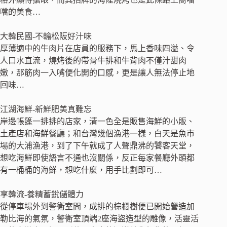
噹的美食…
大韓民國-不輸松阪好汁味
厚薄適中的牛肉片在店員的服務下，馬上香味四溢、令
人口水直流，燒烤後的帶骨牛排和牛背肉不僅汁甜肉
嫩，那筋肉一入嘴便化開的口感，更是讓人無法停止地
回味…
江湖海鮮-新鮮肥美真難忘
岸邊帳篷一排排的店家，清一色全是販售海鮮的小販、
土產店和海鮮餐廳；和台灣幾個漁港一樣，白天是魚市
場的大浦漁港，到了下午就成了人聲鼎沸的饕客天堂，
想吃海鮮即使語言不通也沒關係，反正每家餐廳外頭都
有一桶桶的海鮮，想吃什麼，用手比劃即可…
享韓流-養精蓄銳儲體力
從停車場外到警衛室間，成排的棕櫚樹便已開始營造加
勒比海的氣氛，警衛室頂端2座海盜造型的雕像，活靈活