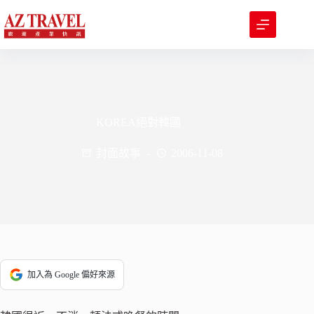
跳
至
主
要
內
容
KOREA絕對韓國
封面故事
2006-11-08
加入為 Google 偏好來源