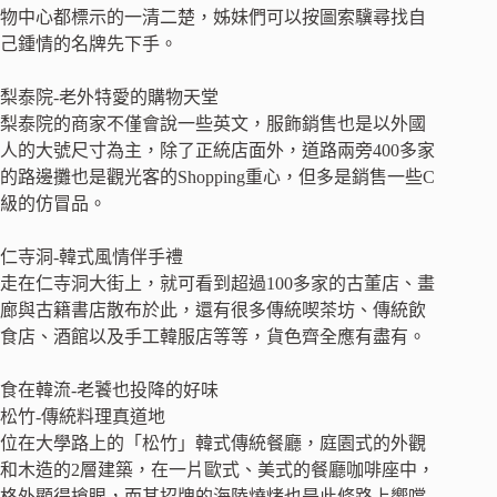
物中心都標示的一清二楚，姊妹們可以按圖索驥尋找自
己鍾情的名牌先下手。
梨泰院-老外特愛的購物天堂
梨泰院的商家不僅會說一些英文，服飾銷售也是以外國
人的大號尺寸為主，除了正統店面外，道路兩旁400多家
的路邊攤也是觀光客的Shopping重心，但多是銷售一些C
級的仿冒品。
仁寺洞-韓式風情伴手禮
走在仁寺洞大街上，就可看到超過100多家的古董店、畫
廊與古籍書店散布於此，還有很多傳統喫茶坊、傳統飲
食店、酒館以及手工韓服店等等，貨色齊全應有盡有。
食在韓流-老饕也投降的好味
松竹-傳統料理真道地
位在大學路上的「松竹」韓式傳統餐廳，庭園式的外觀
和木造的2層建築，在一片歐式、美式的餐廳咖啡座中，
格外顯得搶眼，而其招牌的海陸燒烤也是此條路上嚮噹