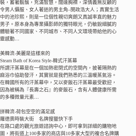
裝，蓄著鬍鬚，充滿智慧，闊達胸襟，深情義無反顧的
令男人懾服、女人著迷的男主角–閔政浩大人；真實生活
中的池珍熙，則是一位個性親切爽朗又真誠率直的魅力
男子。原本身為專業攝影師的獨特眼光，仍敏銳細膩的
體驗著不同國家、不同城市、不同人文環境帶給他的心
靈感動…
美韓流-美麗是這樣來的
Steam Bath of Korea Style-韓式汗蒸幕
所謂汗蒸幕是在一個加熱密閉式的空間內，披著隔熱的
麻浴巾協助發汗，其實就是我們熟悉的三溫暖蒸氣浴。
在韓國所有的汗蒸幕中，又以麥飯石汗蒸幕最受歡迎，
因為被稱為『長壽之石』的麥飯石，含有人體健康所需
的多種微量元素…
拼韓流-荷包空空的滿足感
羅德奧時裝大街 名牌搜獵快下手
在路口處的觀光旅遊諮詢中心，即可拿到詳細的購物地
圖，將街道上100多家的商店與10多家大型的複合名牌購