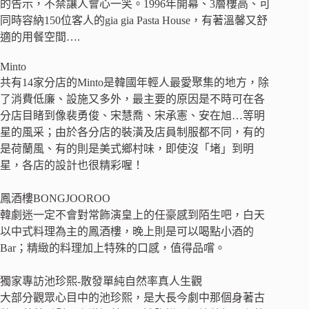
的告示，不禁讓人會心一笑。1996年開幕、3層樓高、可
同時容納150位客人的gia gia Pasta House，有著溫馨又舒
適的用餐空間….
Minto
共有14家分店的Minto是韓國年輕人最愛聚集的地方，除
了消費低廉、設施又多外，最主要的原因是不時可在各
分店目睹到像裴勇俊、宋慧喬、宋承憲、安在旭…等明
星的風采；由於各分店的裝潢及店員制服都不同，有的
是荷蘭風、有的則是美式鄉村味，即使沒「堵」到明
星，各店的設計也很精彩喔！
鳳酒樓BONGJOOROO
韓劇迷一定不會對常飾演皇上的任豪感到陌生吧，白天
以中式料理為主的鳳酒樓，晚上則是可以喝點小酒的
Bar；精緻的料理加上特殊的口感，值得品嚐。
獨家專訪池珍熙-散發單純自然率真人生觀
大部分觀眾心目中的池珍熙，是大長今劇中那個身著古