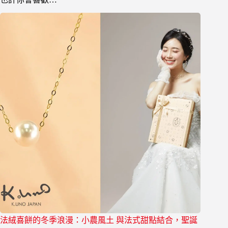
法絨喜餅的冬季浪漫：小農風土 與法式甜點結合，聖誕