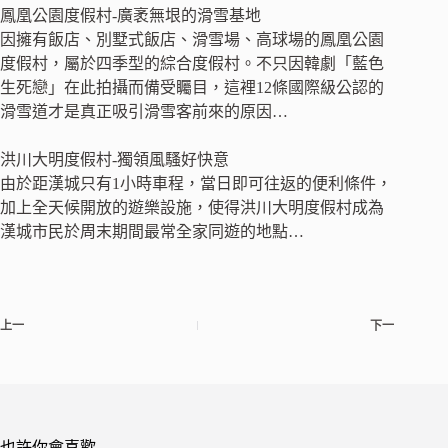
鳳凰公園度假村-廣袤無垠的滑雪基地
因擁有飯店、別墅式飯店、滑雪場、高球場的鳳凰公園
度假村，屬於四季型的綜合度假村。不只因韓劇「藍色
生死戀」在此拍攝而備受矚目，這裡12條國際級公認的
滑雪道才是真正吸引滑雪客前來的原因…
洪川大明度假村-獨領風騷好快意
由於距漢城只有1小時車程，當日即可往返的便利條件，
加上全天候開放的遊樂設施，使得洪川大明度假村成為
漢城市民於周末期間最常全家同遊的地點…
上一
下一
也許你會喜歡…