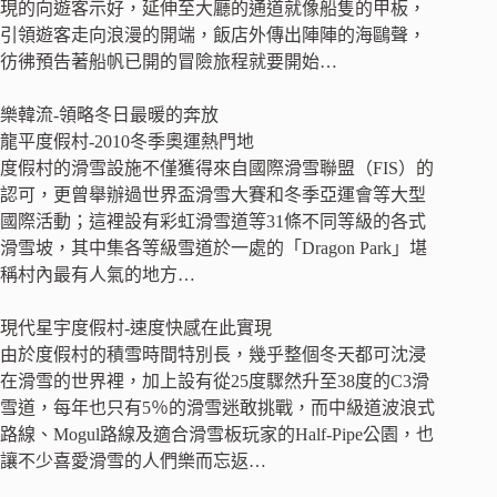
現的向遊客示好，延伸至大廳的通道就像船隻的甲板，
引領遊客走向浪漫的開端，飯店外傳出陣陣的海鷗聲，
彷彿預告著船帆已開的冒險旅程就要開始…
樂韓流-領略冬日最暖的奔放
龍平度假村-2010冬季奧運熱門地
度假村的滑雪設施不僅獲得來自國際滑雪聯盟（FIS）的
認可，更曾舉辦過世界盃滑雪大賽和冬季亞運會等大型
國際活動；這裡設有彩虹滑雪道等31條不同等級的各式
滑雪坡，其中集各等級雪道於一處的「Dragon Park」堪
稱村內最有人氣的地方…
現代星宇度假村-速度快感在此實現
由於度假村的積雪時間特別長，幾乎整個冬天都可沈浸
在滑雪的世界裡，加上設有從25度驟然升至38度的C3滑
雪道，每年也只有5％的滑雪迷敢挑戰，而中級道波浪式
路線、Mogul路線及適合滑雪板玩家的Half-Pipe公園，也
讓不少喜愛滑雪的人們樂而忘返…