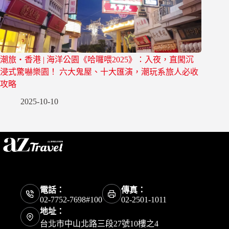
潮旅・香港 | 海洋公園《哈囉喂2025》：入夜，直闖沉
浸式驚嚇樂園！ 六大鬼屋、十大匯演，潮玩系旅人必收
攻略
2025-10-10
電話：
傳真：
02-7752-7698#100
02-2501-1011
地址：
台北市中山北路三段27號10樓之4