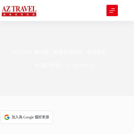
跳
至
主
要
內
容
2010.JAN. 第84期 – 遊蕩馬雅時光 瓜地馬拉
國外旅遊
2010-01-05
加入為 Google 偏好來源