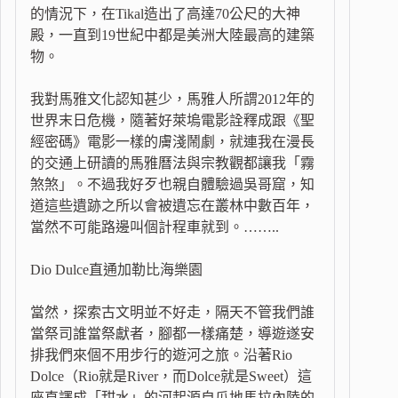
的情況下，在Tikal造出了高達70公尺的大神
殿，一直到19世紀中都是美洲大陸最高的建築
物。
我對馬雅文化認知甚少，馬雅人所謂2012年的
世界末日危機，隨著好萊塢電影詮釋成跟《聖
經密碼》電影一樣的膚淺鬧劇，就連我在漫長
的交通上研讀的馬雅曆法與宗教觀都讓我「霧
煞煞」。不過我好歹也親自體驗過吳哥窟，知
道這些遺跡之所以會被遺忘在叢林中數百年，
當然不可能路邊叫個計程車就到。……..
Dio Dulce直通加勒比海樂園
當然，探索古文明並不好走，隔天不管我們誰
當祭司誰當祭獻者，腳都一樣痛楚，導遊遂安
排我們來個不用步行的遊河之旅。沿著Rio
Dolce（Rio就是River，而Dolce就是Sweet）這
座直譯成「甜水」的河起源自瓜地馬拉內陸的