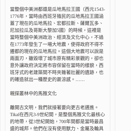
當整個中美洲都還是瓜地馬拉王國（西元1543-
1776年，當時由西班牙殖民的瓜地馬拉王國涵
蓋了現在的瓜地馬拉、宏都拉斯、薩爾瓦多、
尼加拉瓜及哥斯大黎加5國）的時候，這裡是
當時整個中美洲政治、經濟及文化中心，不過
在1773年發生了一場大地震，使得政府不得不
遷都的現在的瓜地馬拉。這個大地震可以說是
兩面刃，雖毀壞了城市原有精彩景觀的，卻也
意外讓政府決定將市容保留在當時的樣貌，西
班牙式的老建築間不時夾雜著壯麗的遺跡，也
的確造就出一種歷史的蒼涼感。……
親探叢林中的馬雅文化
離開古文明，我們就接著要向更古老邁進。
Tikal在西元3-9世紀間，是整個馬雅文化最核心
的地帶，從3世紀開始，700年間都是當時最昌
盛的城邦。他們在沒有使用獸力、金屬及輪具