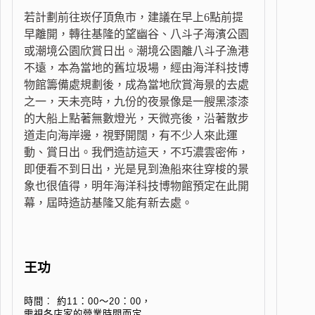
若計劃前往崁仔頂魚市，建議在早上6點前提
早離開，轉往基隆的望幽谷、八斗子海濱公園
或潮境公園欣賞日出。潮境公園離八斗子漁港
不遠，本為當地的舊垃圾場，經由海洋科技博
物館籌備處規劃後，成為當地欣賞海景的去處
之一，天未亮時，九份的夜景像是一艘黑漆漆
的大船上點著無數燈光，天微亮後，沿著散步
道走向海岸邊，視野開闊，有不少人來此運
動、賞日出。我們造訪這天，不巧濃雲密佈，
即便看不到日出，光是見到漁船來往穿梭的景
象也很值得，明年海洋科技博物館預定在此開
幕，屆時造訪基隆又能有新去處。
王功
時間︰ 約11：00～20：00，
需視各店家的營業時間而定