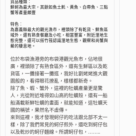
貨品種類︰
鮮蚵為最大宗，其餘如魚土魠、黃魚、白帶魚、三點
蟹等產量頗豐
特色︰
為嘉義縣最大的觀光漁市，裡頭除了有乾貨、鮮魚區
域外，還有熟食餐廳及小吃，相當豐富，附近溼地生
態完整，還可以搭竹筏認識溼地生態，觀察和尚蟹與
鱟的棲息地。
位於布袋漁港旁的布袋港觀光魚市，佔地很
廣，裡頭除了有熟食區外，還有生鮮區以及乾
貨區，一攤接著一攤逛，我好比劉姥姥進大觀
園般的，看得眼花撩亂，樣樣都新奇。
除了魚、蝦、蟹外，這裡的牡蠣產量更是驚
人，光從附近堆得如山高的牡蠣殼，還有一船
船滿載新鮮牡蠣的畫面，就能知道，這牡蠣天
國的稱號，果然名不虛傳。
來到這裡，我才發現蚵仔的吃法跟北部不太一
樣，除了我們常見的蚵仔煎外，還吃到蚵仔包
以及乾炒的蚵仔麵線。所謂蚵仔包，……..