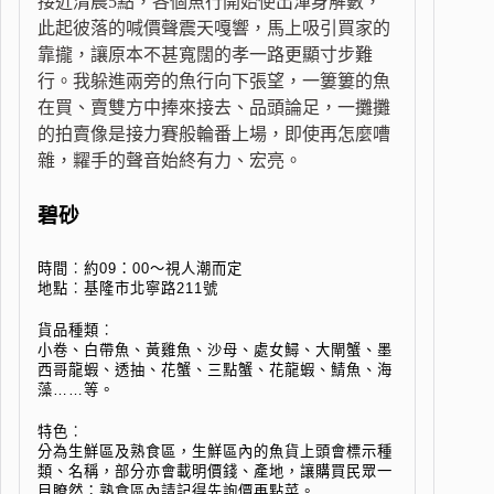
接近清晨5點，各個魚行開始使出渾身解數，
此起彼落的喊價聲震天嘎響，馬上吸引買家的
靠攏，讓原本不甚寬闊的孝一路更顯寸步難
行。我躲進兩旁的魚行向下張望，一簍簍的魚
在買、賣雙方中捧來接去、品頭論足，一攤攤
的拍賣像是接力賽般輪番上場，即使再怎麼嘈
雜，糶手的聲音始終有力、宏亮。
碧砂
時間︰約09：00～視人潮而定
地點︰基隆市北寧路211號
貨品種類︰
小卷、白帶魚、黃雞魚、沙母、處女鱘、大閘蟹、墨
西哥龍蝦、透抽、花蟹、三點蟹、花龍蝦、鯖魚、海
藻……等。
特色︰
分為生鮮區及熟食區，生鮮區內的魚貨上頭會標示種
類、名稱，部分亦會載明價錢、產地，讓購買民眾一
目瞭然；熟食區內請記得先詢價再點菜。