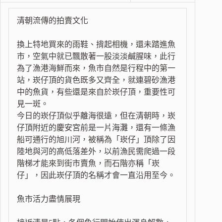
清朝流傳的拍賣文化
換上特地買來的雨鞋、揹起相機，還未踏進魚
市，空氣中就已飄散著一股淡淡鹹腥味，此行
為了漁港海鮮而來，魚市自然是行程中的第一
站，崁仔頂的貨色既多又齊全，就連碧砂漁港
中的魚貨，有些還是來自於崁仔頂，重要性可
見一斑。
今日的崁仔頂似乎離海很遠，但在清朝時，崁
仔頂附近的慶安宮前是一片海灘，還有一條漁
船可通行的旭川河，被稱為「崁仔」頂除了因
陸地與河的高低落差外，以前漁民需爬過一段
階梯才能來到街市賣魚，而石階亦稱「崁
仔」，因此崁仔頂的名稱才會一直沿用至今。
魚市活力盡情展現