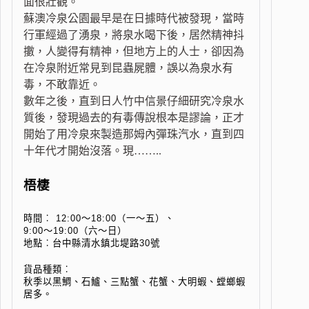
面很壯觀。
蘇澳冷泉公園最早是在日據時代被發現，當時
行軍經過了湧泉，將泉水喝下後，居然精神抖
擻，人變得有精神，但地方上的人士，卻因為
在冷泉附近常見到昆蟲屍體，誤以為泉水有
毒，不敢靠近。
數年之後，直到日人竹中信景仔細研究冷泉水
質後，發現過去的有毒傳說根本是謬論，正才
開始了用冷泉來製造那姆內彈珠汽水，直到四
十年代才開始沒落。現……..
梧棲
時間︰ 12:00～18:00（一～五）、
9:00～19:00（六～日）
地點︰台中縣清水鎮北堤路30號
貨品種類︰
秋季以黑鯛、石鱸、三點蟹、花蟹、大明蝦、螳螂蝦
居多。