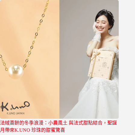
法絨喜餅的冬季浪漫：小農風土 與法式甜點結合，聖誕
月帶來K.UNO 珍珠的甜蜜驚喜