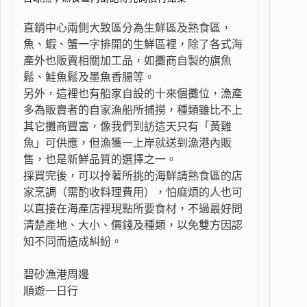
直銷中心兩側大致區分為生鮮區及熟食區，
魚、蝦、蟹一字排開的生鮮區裡，除了各式海
產外也販賣相關加工品，如攤商自製的旗魚
鬆、鮭魚鬆及墨魚香腸等。
另外，這裡也有船家自設的十來個攤位，漁產
多為販賣者的自家漁船所捕撈，種類雖比不上
其它攤商豐富，像我們到訪這天只有「黃雞
魚」可供應，但漁獲一上岸就送到漁港內販
售，也是新鮮品質的選擇之一。
採買完後，可以拎著所挑的海鮮請熟食區的店
家烹調（需酌收料理費用），怕麻煩的人也可
以直接在海產店裡現點所要食材，不過最好問
清楚產地、大小、價錢及種類，以免雙方因認
知不同而造成糾紛。
碧砂漁港周邊
順遊一日行