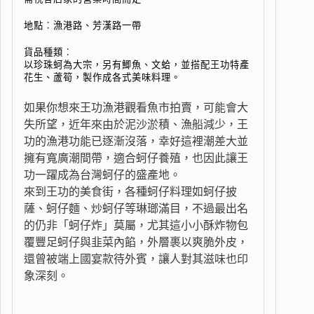
地點︰漁港路、芳漢路一帶
貨品種類︰
以珍珠蚵為大宗，另有鯽魚、文蛤，並搭配王功特產
花生、蘆筍，製作成各式美味料理。
如果你想來王功漁港觀看魚市拍賣，可能會大
失所望，近年來由於泥沙淤積、漁船減少，王
功的漁港功能已逐漸沒落，幸好這裡潮差大並
擁有寬廣潮間帶，適合蚵仔養殖，也因此讓王
功一躍成為台灣蚵仔的盛產地。
來到王功的美食街，各種蚵仔料理如蚵仔披
薩、蚵仔麵、炒蚵仔等琳瑯滿目，不過最出名
的仍非「蚵仔炸」莫屬，尤其這小小酥炸物包
覆豐足蚵仔與韭菜內餡，外層裹以爽脆外皮，
還曾被端上國宴款待外賓，讓人對其滋味也印
象深刻。