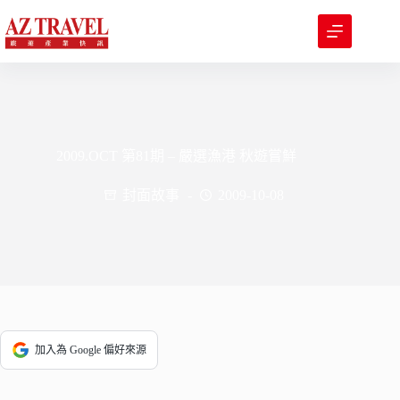
跳
至
主
要
內
容
2009.OCT 第81期 – 嚴選漁港 秋遊嘗鮮
封面故事
2009-10-08
加入為 Google 偏好來源