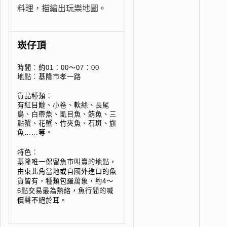
料理，描繪出玩樂地圖。
崁仔頂
時間︰約01：00～07：00
地點︰基隆市孝一路
貨品種類︰
有紅目鰱、小卷、軟絲、長尾
鳥、白帶魚、虱目魚、鮪魚、三
點蟹、花蟹、竹夾魚、石斑、旗
魚……等。
特色︰
基隆唯一保留魚市叫賣的地點，
由東北角當地或自國外進口的魚
貨皆有，種類包羅萬象，約4～
6點交易最為熱絡，魚行間的喊
價聲不絕於耳。