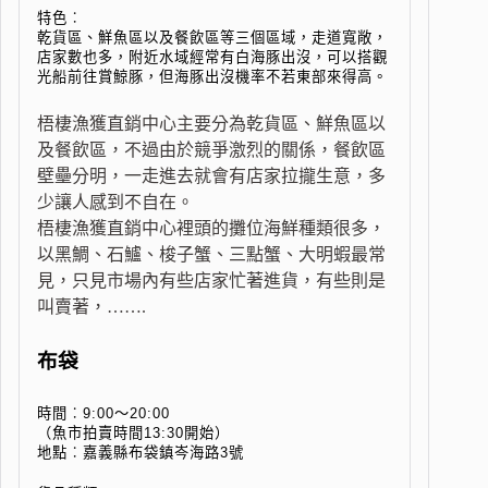
特色︰
乾貨區、鮮魚區以及餐飲區等三個區域，走道寬敞，
店家數也多，附近水域經常有白海豚出沒，可以搭觀
光船前往賞鯨豚，但海豚出沒機率不若東部來得高。
梧棲漁獲直銷中心主要分為乾貨區、鮮魚區以
及餐飲區，不過由於競爭激烈的關係，餐飲區
壁壘分明，一走進去就會有店家拉攏生意，多
少讓人感到不自在。
梧棲漁獲直銷中心裡頭的攤位海鮮種類很多，
以黑鯛、石鱸、梭子蟹、三點蟹、大明蝦最常
見，只見市場內有些店家忙著進貨，有些則是
叫賣著，…….
布袋
時間︰9:00～20:00
（魚市拍賣時間13:30開始）
地點︰嘉義縣布袋鎮岑海路3號