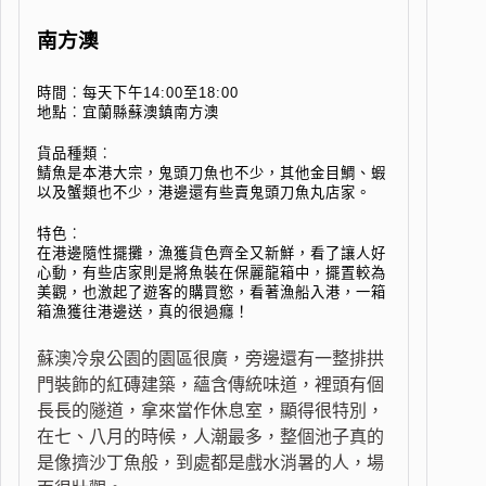
南方澳
時間︰每天下午14:00至18:00
地點︰宜蘭縣蘇澳鎮南方澳
貨品種類︰
鯖魚是本港大宗，鬼頭刀魚也不少，其他金目鯛、蝦
以及蟹類也不少，港邊還有些賣鬼頭刀魚丸店家。
特色︰
在港邊隨性擺攤，漁獲貨色齊全又新鮮，看了讓人好
心動，有些店家則是將魚裝在保麗龍箱中，擺置較為
美觀，也激起了遊客的購買慾，看著漁船入港，一箱
箱漁獲往港邊送，真的很過癮！
蘇澳冷泉公園的園區很廣，旁邊還有一整排拱
門裝飾的紅磚建築，蘊含傳統味道，裡頭有個
長長的隧道，拿來當作休息室，顯得很特別，
在七、八月的時候，人潮最多，整個池子真的
是像擠沙丁魚般，到處都是戲水消暑的人，場