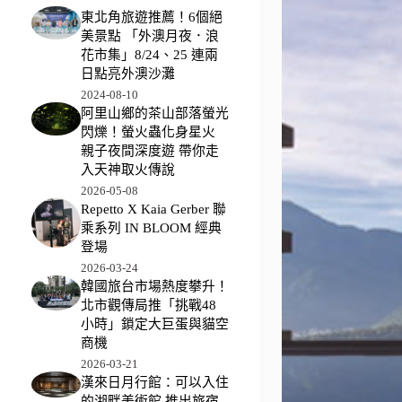
東北角旅遊推薦！6個絕
美景點 「外澳月夜．浪
花市集」8/24、25 連兩
日點亮外澳沙灘
2024-08-10
阿里山鄉的茶山部落螢光
閃爍！螢火蟲化身星火
親子夜間深度遊 帶你走
入天神取火傳說
2026-05-08
Repetto X Kaia Gerber 聯
乘系列 IN BLOOM 經典
登場
2026-03-24
韓國旅台市場熱度攀升！
北市觀傳局推「挑戰48
小時」鎖定大巨蛋與貓空
商機
2026-03-21
漢來日月行館：可以入住
的湖畔美術館 推出旅宿