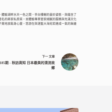
，體驗湖畔水天一色之間，亭台樓榭的曼妙姿態，與蘊含了
著名的蔣家私房菜，並體驗專業管家細膩的服務與充滿文化
不覺地放鬆身心靈，悠游在與湛藍大海宛若連成一氣的無邊
下一
文章
. 第185期 - 秋訪高知 日本最美的清流故
鄉