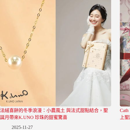
法絨喜餅的冬季浪漫：小農風土 與法式甜點結合，聖
Cat
誕月帶來K.UNO 珍珠的甜蜜驚喜
上聖
2025-11-27