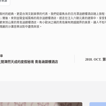
偏好來源
假村的經典，更是台灣文創美學的代表，我們從最雋永的日月潭涵碧樓酒店踏上旅程
；爾後，來到金陵皇城風格的南京涵碧樓酒店，遊走在注入六朝元素的建築中，享受
更來到山東的青島涵碧樓酒店，有小歐洲之稱的青島擁有跨越國界的美景，讓人不知
瑰麗的沙灘音樂派對中盡情奔放。
文章
2018. OCT
之間渾然天成的度假秘境 青島涵碧樓酒店