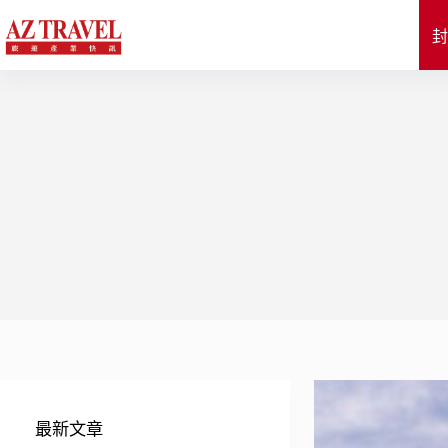
跳
至
封
主
要
內
容
最新文章