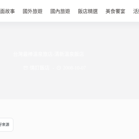
面故事
國外旅遊
國內旅遊
飯店精選
美食饗宴
活
台灣最棒溫泉旅店-清新溫泉飯店
情訂飯店
2008-10-07
偏好來源