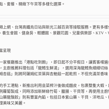
點、套餐、精緻下午茶等多樣化選擇。
頻上網、台灣高鐵烏日站與新光三越百貨等接駁服務。更有多樣
暖、養生會館、健身房、輕體館、景觀花園、兒童俱樂部、KTV、
富呈現
一家餐廳推出「港點吃到飽」，即日起不分平假日，讓賓客嚐遍
，主廚推薦料理包括「龍鱈生鮮湯」，選用深海龍鱈魚細細切絲
姆杏菇」則將阿薩姆紅茶葉與杏鮑菇一起乾煎，不但充滿茶香味
的手工港點，新推出利用韭菜榨汁後做成麵皮，包裹整隻大蝦，
例蘿蔔製成，同時添加新鮮綠竹筍、臘腸、干貝等，再使用主廚
山藥龍鬚餃」則有豐富內餡，包括日本紫山藥、干貝、洋地瓜、
理美味又美麗。