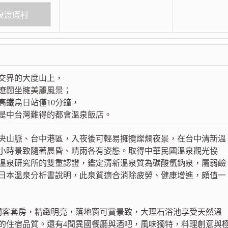
泉渡假村
交界的大度山上，
遼闊坐擁美麗風景；
高鐵烏日站僅10分鐘，
是中台灣難得的都會溫泉飯店。
央山脈、台中港區，入夜後可輕易擁攬燦爛夜景，在台中清新溫
4小時景致隨著晨昏、晴雨各有姿態。取得中華民國溫泉觀光協
溫泉研究所的雙重認證，鑑定清新溫泉質為碳酸氫鈉泉，屬弱鹼
日本溫泉分析書說明，此泉質適合消除疲勞、健康增進，頗值一
7間客套房，精緻明亮，落地窗可賞景致，大理石浴池享受天然溫
的住宿品質。還有4間異國餐廳與酒吧，風味獨特，料理創意與