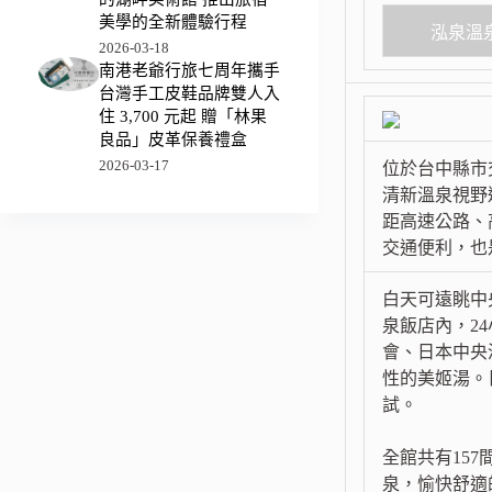
美學的全新體驗行程
泓泉溫
2026-03-18
南港老爺行旅七周年攜手
台灣手工皮鞋品牌雙人入
住 3,700 元起 贈「林果
良品」皮革保養禮盒
2026-03-17
位於台中縣市
清新溫泉視野
距高速公路、
交通便利，也
白天可遠眺中
泉飯店內，2
會、日本中央
性的美姬湯。
試。
全館共有15
泉，愉快舒適