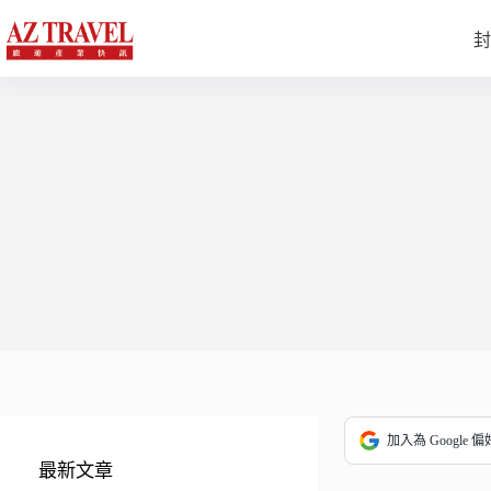
跳
至
封
主
要
內
容
加入為 Google 
最新文章