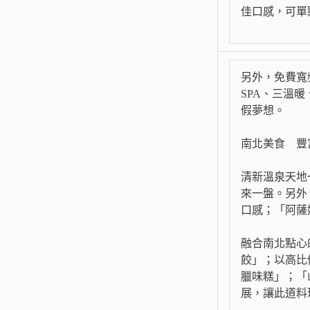
佳口感，可單
另外，免費寬
SPA、三溫
假夢想。
南北美食 豐
清新溫泉天地
來一盤。另外
口感；「阿薩
融合南北點心
餃」；以高比
臘味糕」；「
展，讓此道料