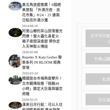
東北角旅遊推薦！6個絕
美景點 「外澳月夜．浪
花市集」8/24、25 連兩
日點亮外澳沙灘
2024-08-10
阿里山鄉的茶山部落螢光
太平洋北
閃爍！螢火蟲化身星火
親子夜間深度遊 帶你走
入天神取火傳說
2026-05-08
Repetto X Kaia Gerber 聯
竹美山
乘系列 IN BLOOM 經典
登場
2026-03-24
韓國旅台市場熱度攀升！
名
北市觀傳局推「挑戰48
小時」鎖定大巨蛋與貓空
商機
日光
2026-03-21
漢來日月行館：可以入住
的湖畔美術館 推出旅宿