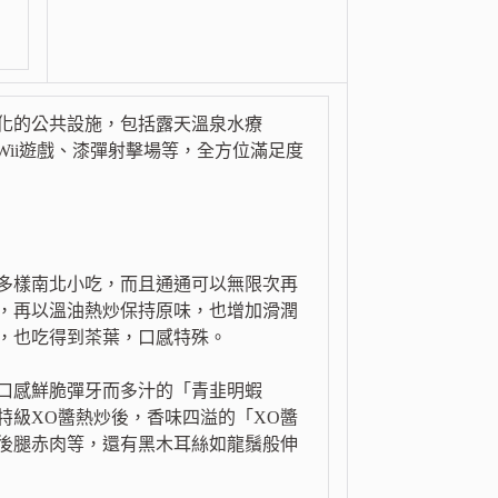
化的公共設施，包括露天溫泉水療
Wii遊戲、漆彈射擊場等，全方位滿足度
多樣南北小吃，而且通通可以無限次再
，再以溫油熱炒保持原味，也增加滑潤
，也吃得到茶葉，口感特殊。
口感鮮脆彈牙而多汁的「青韭明蝦
特級XO醬熱炒後，香味四溢的「XO醬
後腿赤肉等，還有黑木耳絲如龍鬚般伸