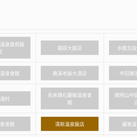
投溫泉度假飯
福容大飯店
水都北投
店
閣溫泉會館
礁溪老爺大酒店
中冠礁
烏來璞石麗緻溫泉會
陽明山中
流湯村
館
溫泉會館
清新溫泉飯店
儷景溫