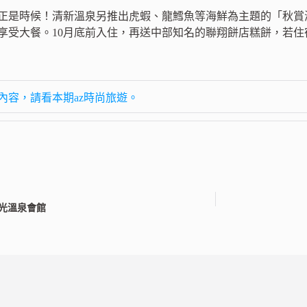
正是時候！清新溫泉另推出虎蝦、龍鱈魚等海鮮為主題的「秋賞
享受大餐。10月底前入住，再送中部知名的聯翔餅店糕餅，若
內容，請看本期az時尚旅遊。
日光溫泉會館