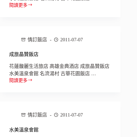
閱讀更多
花
蓮
馥
麗
生
情訂飯店
2011-07-07
活
旅
店
成旅晶贊飯店
花蓮馥麗生活旅店 高雄金典酒店 成旅晶贊飯店
水美溫泉會館 名流湯村 古華花園飯店 …
閱讀更多
成
旅
晶
贊
飯
情訂飯店
2011-07-07
店
水美溫泉會館