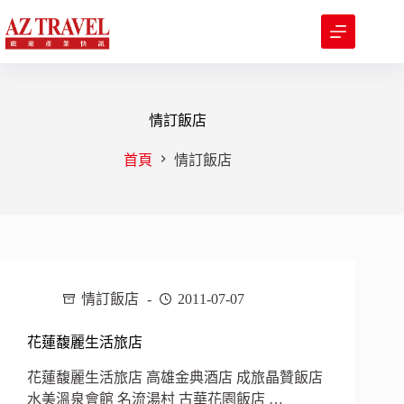
跳
至
主
要
內
容
情訂飯店
首頁
情訂飯店
情訂飯店
2011-07-07
花蓮馥麗生活旅店
花蓮馥麗生活旅店 高雄金典酒店 成旅晶贊飯店
水美溫泉會館 名流湯村 古華花園飯店 …