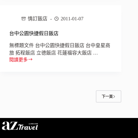
星
商
情訂飯店
2011-01-07
旅
台中公園快捷假日飯店
無標題文件 台中公園快捷假日飯店 台中皇星商
旅 拓程飯店 立德飯店 花蓮福容大飯店 …
閱讀更多
台
中
公
園
快
捷
下一頁
假
日
飯
店