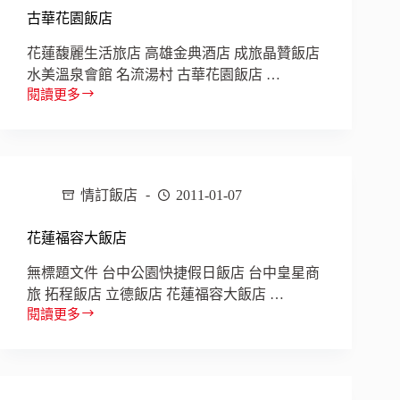
古華花園飯店
花蓮馥麗生活旅店 高雄金典酒店 成旅晶贊飯店
水美溫泉會館 名流湯村 古華花園飯店 …
閱讀更多
古
華
花
園
飯
情訂飯店
2011-01-07
店
花蓮福容大飯店
無標題文件 台中公園快捷假日飯店 台中皇星商
旅 拓程飯店 立德飯店 花蓮福容大飯店 …
閱讀更多
花
蓮
福
容
大