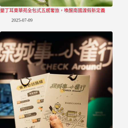
墾丁耳東華苑全包式五感奢旅，喚醒南國渡假新定義
2025-07-09