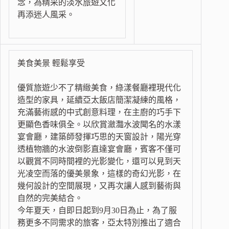
念，為精采的淡水旅遊文化
再添迷人風采。
美食美景 輕鬆享受
優質旅遊少不了精緻美食，綠漾餐廳裡現代化
造型的家具，延續亞太飯店簡潔凝練的風格，
充滿藝術感的中式創意料理，在主廚的巧手下
更顯色香味俱全。以欣賞瀲灩水波聞名的水漾
宴會廳，建築師發揮巧思的天窗設計，陽光穿
透植物牆的水波倒影直達宴會廳，賓客不僅可
以觀賞不同時間裡的光影變化，還可以見到天
光凌空而落的優美景象，這樣的奇幻光影，在
幾何設計的空間展現，又再次讓人感到藝術與
自然的完美結合。
今年夏天，自即日起到9月30日為止，為了服
務更多不同需求的旅客，亞太特別推出了適合