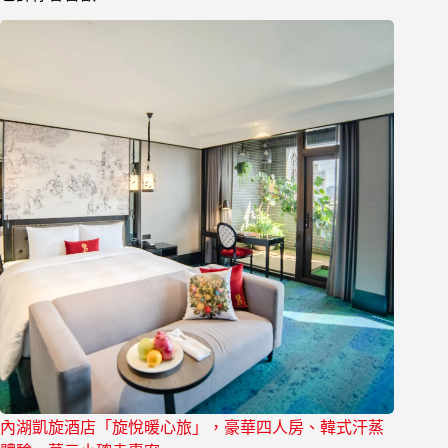
內湖凱旋酒店「旋悅暖心旅」，豪華四人房、韓式汗蒸