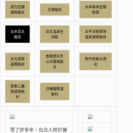
南方莊園
水岸森林宜蘭
立德飯店
渡假飯店
民宿
淡水亞太
亞太溫泉生
太平洋翡翠灣
飯店
活館
溫泉渡假飯店
香格里拉冬
台北成旅
新竹老爺大酒
山河渡假飯
晶贊飯店
店
店
苗栗三義
日暉國際渡
西湖渡假
假村
村
等了許多年，台北人終於擁