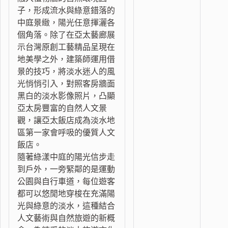
子，形成流水與綠意錯落的
中庭景緻，陽光任意揮灑各
個角落。除了在亞太藝廊展
示台灣原創工藝精品呈現在
地美學之外，建築師運用借
景的技巧，將淡水迷人的風
光悄悄引入，對照客房牆面
黑白的淡水影像照片，凸顯
亞太房豐富的自然人文景
觀，讓亞太飯店成為淡水地
區第一家會呼吸的優質人文
飯店。
隨著綠漾中庭的陽光信步走
到戶外，一旁緊鄰的是運動
公園與自行車道，每位遊客
都可以悠閒地穿梭在充滿陽
光與綠意的淡水，這種結合
人文藝術與自然旅遊的新概