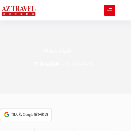
跳
至
主
要
內
容
淡水亞太飯店
飯店精選
2018-01-05
加入為 Google 偏好來源