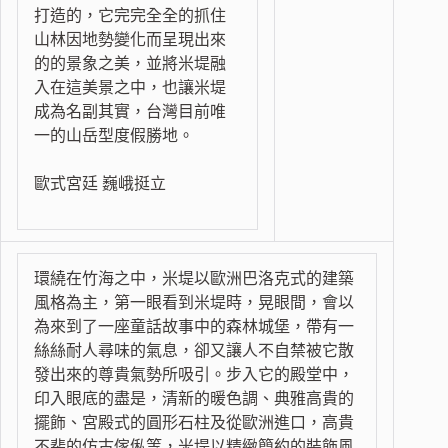
打造的，它完完全全的抓住
山林因地勢變化而呈現出來
的的景象之美，並將米堤融
入在這美景之中，也讓米堤
成為名副其實，台灣目前唯
一的山岳型度假勝地。
歐式宮廷 巍峨挺立
環繞在竹海之中，米堤以歐洲巴洛克式的建築
風格為主，第一眼看到米堤時，晃眼間，會以
為來到了一座童話故事中的森林城堡，帶有一
絲絲耐人尋味的氣息，卻又讓人不自禁被它散
發出來的尊貴氣勢所吸引。步入它的殿堂中，
印入眼底的盡是，清新的暖色調、典雅高貴的
擺飾、宮殿式的圓形石柱及從歐洲進口，高貴
不斐的仿古傢俬等，米堤以精緻簡約的裝飾風