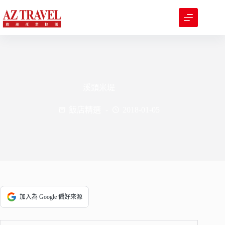
跳
至
主
要
內
容
溪頭米堤
飯店精選
2018-01-05
加入為 Google 偏好來源