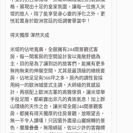
格，展現出十足的皇家氛圍，讓每一位進入米
堤的旅人，除了能享受身心靈的淨化之外，更
恍若置身於歐洲宮廷的低調奢華當中！
得天獨厚 渾然天成
米堤的佔地寬廣，全館擁有244間景觀式客
房，每一間客房的空間設計皆以寬敞舒適為
主，目的是為了讓到訪的旅客們，能擁有更多
無拘無束的伸展空間。尤其是最頂級的總統套
房，佔地足足有566坪之多。房內的調性皆採
用純一的歐洲城堡式主調，大師級的質感設
計，再搭配上歐洲古董的高雅傢俱，讓米堤舉
手投足間，都嶄露出非凡的貴族氣息！加上群
山環繞的天作之合，讓米堤全館244間景觀客
房，都擁有得天獨厚的住房景觀，放眼望去，
無一不令人讚嘆！只因窗外盡是山巖婉轉的景
色，層層疊疊，無限綿延，佐以少許的雲霧縹