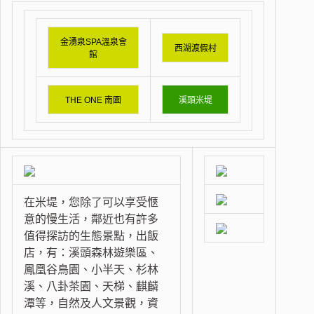
金湧泉SPA溫泉會
西湖渡假村
館
THE ONE 南園
溪頭米堤
在米堤，您除了可以享受愜
意的慢生活，鄰近也有許多
值得探訪的生態景點，出飯
店，有：溪頭森林遊樂區、
鳳凰谷鳥園、小半天、杉林
溪、八卦茶園、天梯、麒麟
潭等，自然及人文景觀，資