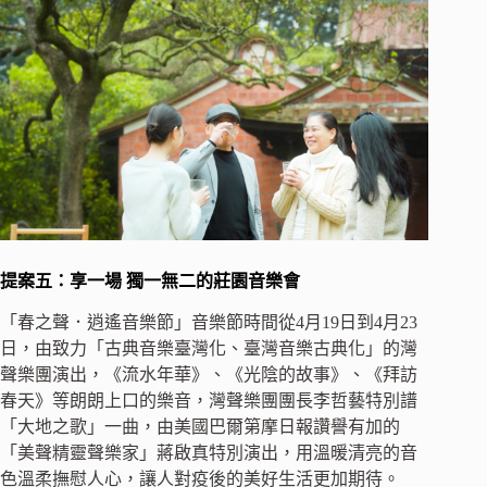
提案五：享一場
獨一無二的莊園音樂會
「春之聲．逍遙音樂節」音樂節時間從4月19日到4月23
日，由致力「古典音樂臺灣化、臺灣音樂古典化」的灣
聲樂團演出，《流水年華》、《光陰的故事》、《拜訪
春天》等朗朗上口的樂音，灣聲樂團團長李哲藝特別譜
「大地之歌」一曲，由美國巴爾第摩日報讚譽有加的
「美聲精靈聲樂家」蔣啟真特別演出，用溫暖清亮的音
色溫柔撫慰人心，讓人對疫後的美好生活更加期待。