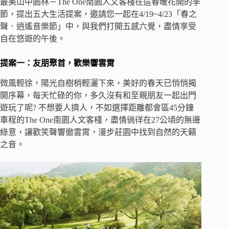
最美山中園林－The One南園人文客棧在這春暖花開的季
節，提出五大生活提案，邀請您一起在4/19~4/23「春之
聲．逍遙音樂節」中，與我們打開五感六覺，盡情享受
自在悠遊的午後。
提案一：友朋聚首，歡樂響雲霄
微風輕徐，陽光自樹梢輕灑下來，美好的春天已悄悄揭
開序幕，每天忙碌的你，多久沒有和至親朋友一起出門
遊玩了呢? 不想要人擠人，不如選擇距離都會區45分鐘
車程的The One南園人文客棧，盡情徜徉在27公頃的無邊
綠意，讓歡笑聲響徹雲霄，漫步莊園中找到自然的天籟
之音。