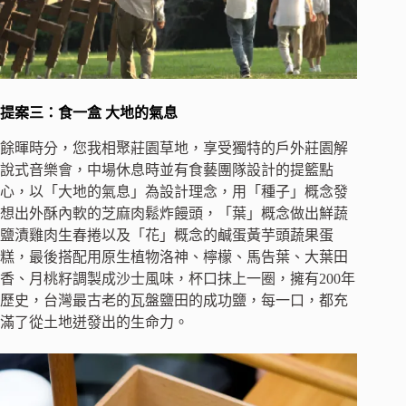
提案三：食一盒
大地的氣息
餘暉時分，您我相聚莊園草地，享受獨特的戶外莊園解
說式音樂會，中場休息時並有食藝團隊設計的提籃點
心，以「大地的氣息」為設計理念，用「種子」概念發
想出外酥內軟的芝麻肉鬆炸饅頭，「葉」概念做出鮮蔬
鹽漬雞肉生春捲以及「花」概念的鹹蛋黃芋頭蔬果蛋
糕，最後搭配用原生植物洛神、檸檬、馬告葉、大葉田
香、月桃籽調製成沙士風味，杯口抹上一圈，擁有200年
歷史，台灣最古老的瓦盤鹽田的成功鹽，每一口，都充
滿了從土地迸發出的生命力。