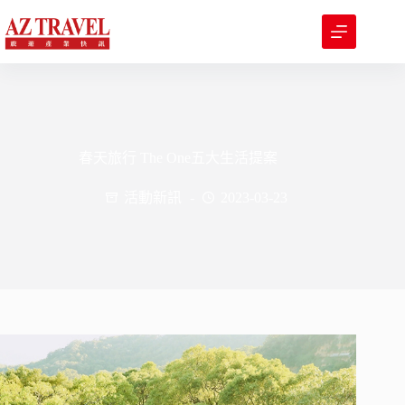
跳
至
主
要
內
容
春天旅行 The One五大生活提案
活動新訊
2023-03-23