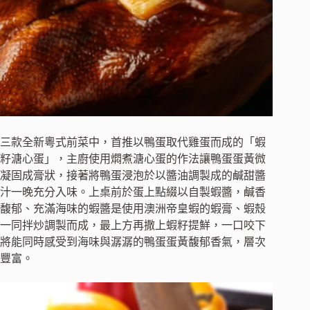
三款全新粵式前菜中，首推以鴨蛋取代雞蛋而成的「蝦
籽溏心蛋」，主廚使用燜煮溏心蛋的作法讓鴨蛋蛋黃微
凝固成膏狀，接著將鴨蛋浸泡於以醬油調製成的鹹甜醬
汁一晚充分入味。上桌前於蛋上點綴以自製蝦醬，鹹香
馥郁、充滿海味的蝦醬是使用澳洲帝皇蝦的蝦膏、蝦殼
一同拌炒調製而成，最上方再撒上蝦籽提鮮，一口咬下
將能同時感受到海味與潺潺的鴨蛋蛋黃馥郁香氣，層次
豐富。