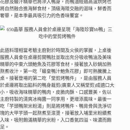
花膠及蠔汁精華也將滲入鴨身，而鴨油經過高溫烘烤也
將自然融合進海鮮食材，頂級海陸交融的滋味，鮮香而
奢華，是本季最具吸引力的色香味饗宴。
此道料理相當考驗主廚對於時間及火侯的掌握，上桌後
服務人員會在桌邊剪開鴨肚並取出充分吸收鴨油及美味
精華的中東六頭鮑魚及花膠等食材，接著放入砂鍋加熱
熬煮收汁，第一吃「蠔皇鴨汁鮑魚花膠」即可熱騰騰上
桌。接著登場的第二吃「堂剪烤鴨件」，是由服務人員
於桌邊將取出餡料的鴨身裁剪(廣東人又稱堂剪)成適口大
小，吸收海味精華的鴨肉，皮脆肉酥、口感豐美，佐以
主廚特製的清爽冰梅醬一同享用，更增添風味。最後一
吃「芋頭鴨架米粉湯」則是將烤鴨件、鴨背骨與洗淨切
塊的大甲芋頭一起熬煮至滾燙，接著放入埔里米粉續煮
入味，吸附飽滿精華的米粉，入口香氣四溢、味濃而飽
足。