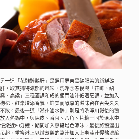
另一道「花雕醉鵝肝」是選用屏東黑鵝肥美的新鮮鵝
肝，取其獨特濃郁的風味，洗淨烹煮後與「花雕、紹
興、高粱」三種酒調和成的獨門滷汁低溫烹調，並加入
枸杞、紅棗增添香氣，鮮美而醇厚的滋味留在舌尖久久
不散。最後一道「潮州滷水鵝」則是將洗淨川燙後的鵝
放入熱鍋中，與陳皮、香葉、八角、片糖一同於滾水中
慢燉近80分鐘，期間加入蔥段增色添味，最後將鵝瀝出
吊起、重複淋上以燉煮鵝的醬汁加入上老滷汁慢熬濃縮