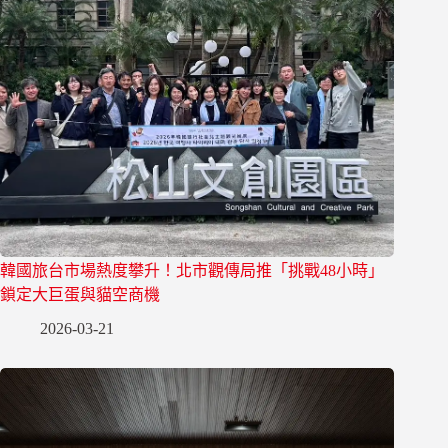
韓國旅台市場熱度攀升！北市觀傳局推「挑戰48小時」
鎖定大巨蛋與貓空商機
2026-03-21