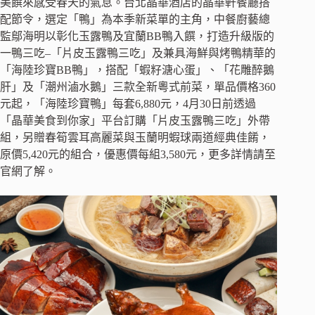
美饌來感受春天的氣息。台北晶華酒店的晶華軒餐廳搭
配節令，選定「鴨」為本季新菜單的主角，中餐廚藝總
監鄔海明以彰化玉露鴨及宜蘭BB鴨入饌，打造升級版的
一鴨三吃–「片皮玉露鴨三吃」及兼具海鮮與烤鴨精華的
「海陸珍寶BB鴨」，搭配「蝦籽溏心蛋」、「花雕醉鵝
肝」及「潮州滷水鵝」三款全新粵式前菜，單品價格360
元起，「海陸珍寶鴨」每套6,880元，4月30日前透過
「晶華美食到你家」平台訂購「片皮玉露鴨三吃」外帶
組，另贈春筍雲耳高麗菜與玉蘭明蝦球兩道經典佳餚，
原價5,420元的組合，優惠價每組3,580元，更多詳情請至
官網了解。