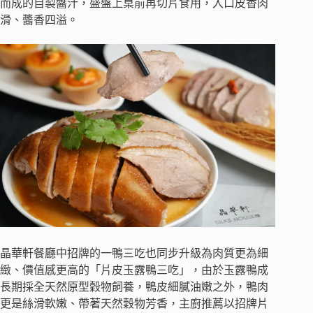
而成的自製醬汁，盛盤上桌前再切片食用，入口皮香肉
滑、醬香四溢。
晶華軒餐廳中招牌的一鴨三吃也同步升級為肉質更為細
緻、價值感更高的「片皮玉露鴨三吃」，由於玉露鴨成
長期採全天然原型穀物飼養，鴨皮細膩油嫩之外，鴨肉
更是絲滑軟嫩、帶著天然穀物芳香，主廚推薦以招牌片