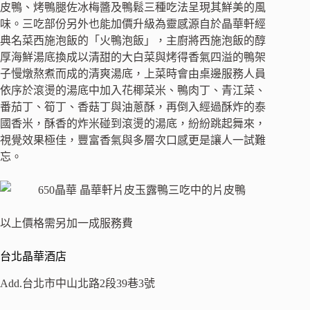
皮鴨、烤鴨腿佐冰梅醬及鴨鬆三種吃法呈現其鮮美的風
味。三吃部份另外也能加價升級為靈感源自於晶華軒經
典名菜西施泡飯的「火鴨泡飯」，主廚將西施泡飯的醇
厚海鮮湯底換成以清甜的大白菜與烤得香氣四溢的鴨架
子慢燉熬煮而成的清爽湯底，上菜時會由桌邊服務人員
依序於滾燙的湯底中加入花椰菜米、鴨肉丁、青江菜、
番茄丁、筍丁、香菇丁與油蔥酥，再倒入經過酥炸的泰
國香米，酥香的炸米碰到滾燙的湯底，紛紛跳起舞來，
視覺效果極佳，豐富香氣與多層次口感更是讓人一試難
忘。
以上價格需另加一成服務費
台北晶華酒店
Add.台北市中山北路2段39巷3號