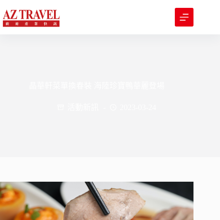
跳
至
主
要
內
容
晶華軒菜單換春裝 海陸珍寶鴨華麗登場
活動新訊
2023-03-24