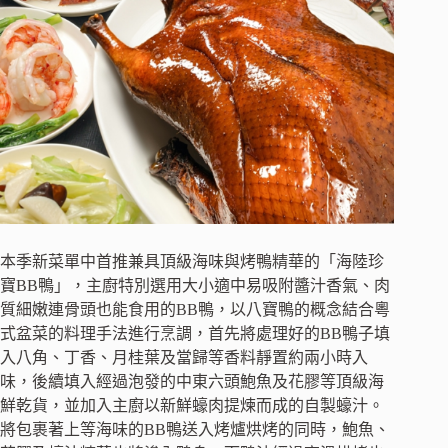
本季新菜單中首推兼具頂級海味與烤鴨精華的「海陸珍
寶BB鴨」，主廚特別選用大小適中易吸附醬汁香氣、肉
質細嫩連骨頭也能食用的BB鴨，以八寶鴨的概念結合粵
式盆菜的料理手法進行烹調，首先將處理好的BB鴨子填
入八角、丁香、月桂葉及當歸等香料靜置約兩小時入
味，後續填入經過泡發的中東六頭鮑魚及花膠等頂級海
鮮乾貨，並加入主廚以新鮮蠔肉提煉而成的自製蠔汁。
將包裹著上等海味的BB鴨送入烤爐烘烤的同時，鮑魚、