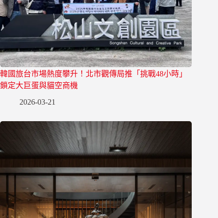
韓國旅台市場熱度攀升！北市觀傳局推「挑戰48小時」
鎖定大巨蛋與貓空商機
2026-03-21