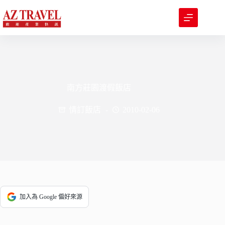
跳
至
主
要
內
容
南方莊園渡假飯店
情訂飯店
2010-02-06
加入為 Google 偏好來源