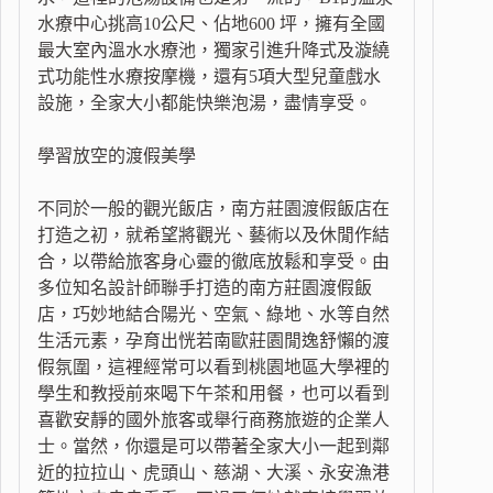
水療中心挑高10公尺、佔地600 坪，擁有全國
最大室內溫水水療池，獨家引進升降式及漩繞
式功能性水療按摩機，還有5項大型兒童戲水
設施，全家大小都能快樂泡湯，盡情享受。
學習放空的渡假美學
不同於一般的觀光飯店，南方莊園渡假飯店在
打造之初，就希望將觀光、藝術以及休閒作結
合，以帶給旅客身心靈的徹底放鬆和享受。由
多位知名設計師聯手打造的南方莊園渡假飯
店，巧妙地結合陽光、空氣、綠地、水等自然
生活元素，孕育出恍若南歐莊園閒逸舒懶的渡
假氛圍，這裡經常可以看到桃園地區大學裡的
學生和教授前來喝下午茶和用餐，也可以看到
喜歡安靜的國外旅客或舉行商務旅遊的企業人
士。當然，你還是可以帶著全家大小一起到鄰
近的拉拉山、虎頭山、慈湖、大溪、永安漁港