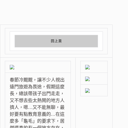
回上頁
春節冷颼颼，讓不少人視出
遠門旅遊為畏途，假期這麼
長，總該帶孩子出門走走，
又不想去些太熱鬧的地方人
擠人，嗯…又不能無聊，最
好要有點教育意義的…在這
麼多「龜毛」的要求下，居
然還真的有一個地方存在，