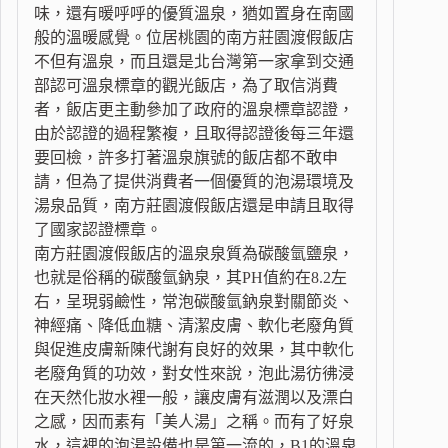
味，還有暖呼呼的優質溫泉，猶如置身在南國
般的溫暖感覺。位居桃園的南方莊園渡假飯店
不但有溫泉，而且還是北台灣第一家拿到交通
部認可溫泉標章的觀光飯店，為了取信消費
者，飯店更主動參加了政府的溫泉標章認證，
由於認證的過程繁複，且取得認證後每三年還
要回檢，許多打著溫泉旗號的飯店都不敢申
請，但為了提供消費者一個優質的泡湯環境及
湯泉品質，南方莊園渡假飯店還是申請且取得
了國家認證標章。
南方莊園渡假飯店的溫泉泉質為碳酸氫鹽泉，
也就是俗稱的碳酸氫鈉泉，其PH值約在8.2左
右，呈現弱鹼性，常泡碳酸氫鈉泉對關節炎、
神經痛、降低血糖、清潔皮膚、軟化老廢角質
與促進皮膚新陳代謝有良好的效果，其中軟化
老廢角質的功效，對女性來說，泡此湯彷彿浸
在天然化妝水裡一般，讓皮膚有滋潤以及漂白
之感，因而素有「美人湯」之稱。而有了好泉
水，這裡的泡湯設備也是第一流的，B1的溫泉