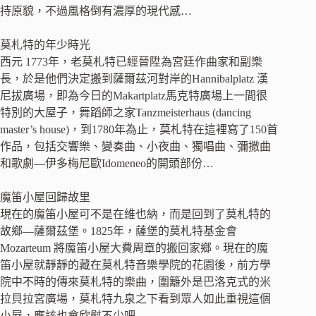
持原貌，不過風格倒有濃厚的現代感…
莫札特的年少時光
西元 1773年，老莫札特已經晉陞為宮廷作曲家和副樂
長，於是他們決定搬到薩爾茲河對岸的Hannibalplatz 漢
尼拔廣場，即為今日的Makartplatz馬克特廣場上一間很
特別的大屋子，舞蹈師之家Tanzmeisterhaus (dancing
master’s house)，到1780年為止，莫札特在這裡寫了150首
作品，包括交響樂、變奏曲、小夜曲、獨唱曲、彌撒曲
和歌劇—伊多梅尼歐Idomeneo的開頭部份…
魔笛小屋回歸故里
現在的魔笛小屋可不是在維也納，而是回到了莫札特的
故鄉—薩爾茲堡。1825年，薩堡的莫札特基金會
Mozarteum 將魔笛小屋大費周章的搬回家鄉。現在的魔
笛小屋就靜靜的藏在莫札特音樂學院的花園後，前方學
院中不時的傳來莫札特的樂曲，圍籬外是巴洛克式的米
拉貝拉宮廣場，莫札特九泉之下看到眾人如此重視這個
小屋，應該也會欣慰不少吧…