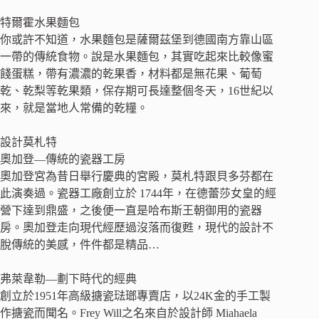
特爾霍水果麵包
你或許不知道，水果麵包是薩爾茲堡到德國南方靠山區
一帶的傳統食物。說是水果麵包，其實吃起來比較像蜜
餞蛋糕，帶有濃濃的乾果香，材料都是無花果、葡萄
乾、乾梨等乾果類，保存期可長達整個冬天，16世紀以
來，就是當地人常備的乾糧。
設計莫札特
奧加登—傳統的瓷器工房
奧加登宮為昔日舉行慶典的宮殿，莫札特跟貝多芬都在
此演奏過。瓷器工廠創立於 1744年，在德蕾莎女皇的經
營下達到鼎盛，之後便一直是哈布斯王朝御用的瓷器
房。奧加登走向現代經歷過沒落而復甦，現代的設計不
脫傳統的美感，件件都是精品…
弗萊韋勒—劃下時代的經典
創立於1951年高級搪瓷琺瑯專賣店，以24K金的手工製
作搪瓷而聞名。Frey Will之名來自於設計師 Miahaela