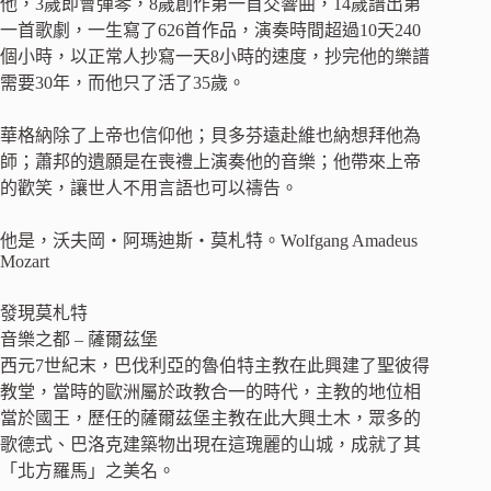
他，3歲即會彈琴，8歲創作第一首交響曲，14歲譜出第
一首歌劇，一生寫了626首作品，演奏時間超過10天240
個小時，以正常人抄寫一天8小時的速度，抄完他的樂譜
需要30年，而他只了活了35歲。
華格納除了上帝也信仰他；貝多芬遠赴維也納想拜他為
師；蕭邦的遺願是在喪禮上演奏他的音樂；他帶來上帝
的歡笑，讓世人不用言語也可以禱告。
他是，沃夫岡‧阿瑪迪斯‧莫札特。Wolfgang Amadeus
Mozart
發現莫札特
音樂之都 – 薩爾茲堡
西元7世紀末，巴伐利亞的魯伯特主教在此興建了聖彼得
教堂，當時的歐洲屬於政教合一的時代，主教的地位相
當於國王，歷任的薩爾茲堡主教在此大興土木，眾多的
歌德式、巴洛克建築物出現在這瑰麗的山城，成就了其
「北方羅馬」之美名。