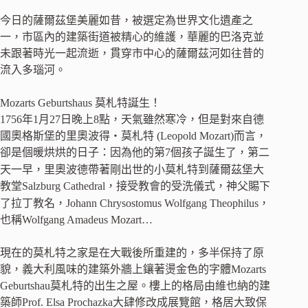
今日的薩爾茲堡美麗如昔，被選定為世界文化遺產之
一，市區內的建築街道被精心的維護，華麗的巴洛克並
未跟著時光一起流逝，貫穿市中心的薩爾茲河如往昔的
流入多瑙河。
Mozarts Geburtshaus 莫札特誕生！
1756年1月27日晚上8點，天氣雖然寒冷，但是對來自德
國奧格斯堡的里奧波得‧莫札特 (Leopold Mozart)而言，
卻是個暖烘烘的日子：因為他的第7個孩子誕生了，第二
天一早，里奧波德帶著剛出世的小莫札特到薩爾茲堡大
教堂Salzburg Cathedral，接受教會的受洗儀式，神父賜下
了拉丁教名，Johann Chrysostomus Wolfgang Theophilus，
也稱Wolfgang Amadeus Mozart…
現在的莫札特之家是在大戰後所重建的，多半保持了原
貌，義大利風味的建築外牆上鑲著燙金色的字體Mozarts
Geburtshau莫札特的出生之屋。樓上的格局由維也納的建
築師Prof. Elsa Prochazka大肆修改成展覽館，格居大致保