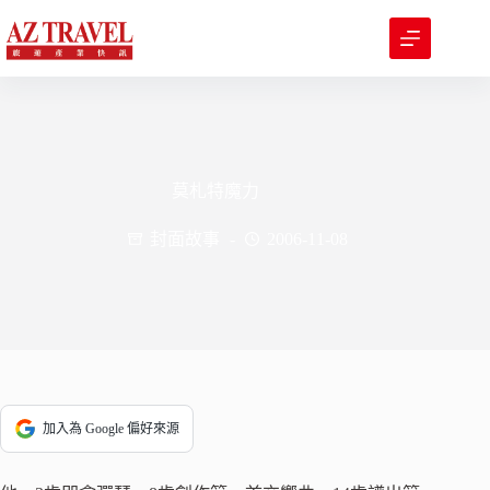
跳
至
主
要
內
容
莫札特魔力
封面故事
2006-11-08
加入為 Google 偏好來源