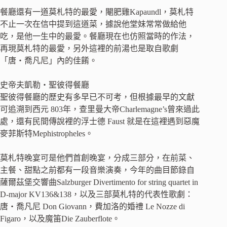
餐廳還有一道莫札特的最愛，閹肥雞Kapaundl，莫札特
不止一次在信中提到這道菜，據說他堂妹常常做給他
吃，是他一生中的最愛。餐廳現在也仿照當時的作法，
再現莫札特的最愛，另外這裡的前湯也是取自歌劇
「唐‧喬凡尼」內的佳餚。
史帝夫凱勒‧聖彼得餐廳
聖彼得餐廳的歷史有多早已不可考，但根據最早的文獻
可追溯到西元 803年，查里曼大帝Charlemagne’s曾來過此
處，還有民間傳說裡的浮士德 Faust 就是在這裡遇到惡魔
麥菲斯特Mephistropheles。
莫札特晚宴可是他們首創晚宴，分成三部分，在前菜、
主餐、甜點之前都有一段音樂演奏，今年的曲目節錄自
薩爾茲堡交響曲Salzburger Divertimento for string quartet in
D-major KV136&138，以及三部莫札特的代表性歌劇：
唐‧喬凡尼 Don Giovann，費加洛的婚禮 Le Nozze di
Figaro，以及魔笛Die Zauberflote。