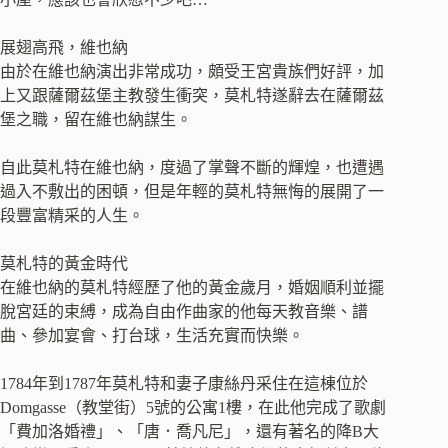
展翅高飛，維也納
由於在維也納演出非常成功，頗受王宮貴族們好評，加
上又跟薩爾茲堡主教發生衝突，莫札特遂辭去在薩爾茲
堡之職，留在維也納謀生。
自此莫札特在維也納，度過了掌聲不斷的輝煌，也遭遇
過入不敷出的困頓，但是年輕的莫札特無悔的展開了一
段豐富精采的人生。
莫札特的黃金時代
在維也納的莫札特經歷了他的黃金歲月，婚姻順利並擺
脫宮廷的束縛，成為自由作曲家的他每天教音樂、譜
曲、參加宴會、打台球，生活充實而快樂。
1784年到1787年莫札特和妻子康絲丹采住在這棟位於
Domgasse（教堂街）5號的公寓1樓，在此他完成了歌劇
「費加洛婚禮」、「唐．喬凡尼」，還有著名的降B大