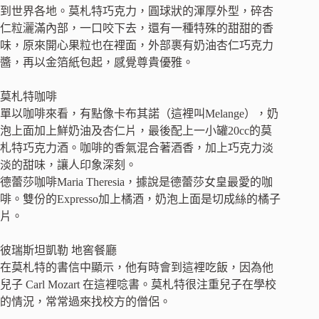
到世界各地。莫札特巧克力，圓球狀的渾厚外型，碎杏
仁粒灑滿內部，一口咬下去，還有一種特殊的甜甜的香
味，原來開心果粒也在裡面，外部裹有奶油杏仁巧克力
醬，再以金箔紙包起，感覺尊貴優雅。
莫札特咖啡
單以咖啡來看，有點像卡布其諾（這裡叫Melange），奶
泡上面加上鮮奶油及杏仁片，最後配上一小罐20cc的莫
札特巧克力酒。咖啡的香氣混合著酒香，加上巧克力淡
淡的甜味，讓人印象深刻。
德蕾莎咖啡Maria Theresia，據說是德蕾莎女皇最愛的咖
啡。雙份的Expresso加上橘酒，奶泡上面是切成絲的橘子
片。
彼瑞斯坦凱勒 地窖餐廳
在莫札特的書信中顯示，他有時會到這裡吃飯，因為他
兒子 Carl Mozart 在這裡唸書。莫札特很注重兒子在學校
的情況，常常過來找校方的僧侶。