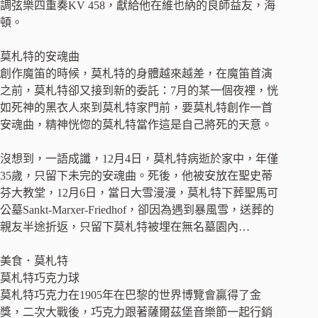
調弦樂四重奏KV 458，獻給他在維也納的良師益友，海
頓。
莫札特的安魂曲
創作魔笛的時候，莫札特的身體越來越差，在魔笛首演
之前，莫札特卻又接到新的委託：7月的某一個夜裡，恍
如死神的黑衣人來到莫札特家門前，要莫札特創作一首
安魂曲，精神恍惚的莫札特當作這是自己將死的天意。
沒想到，一語成讖，12月4日，莫札特病逝於家中，年僅
35歲，只留下未完的安魂曲。死後，他被安放在聖史蒂
芬大教堂，12月6日，當日大雪漫漫，莫札特下葬聖馬可
公墓Sankt-Marxer-Friedhof，卻因為遇到暴風雪，送葬的
親友半途折返，只留下莫札特被埋在無名墓園內…
美食．莫札特
莫札特巧克力球
莫札特巧克力在1905年在巴黎的世界博覽會贏得了金
獎，二次大戰後，巧克力跟著薩爾茲堡音樂節一起行銷