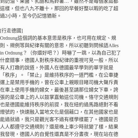
到奶油、果醬、乳酪和馬鈴薯…，雖然不是每個家庭都
這樣，但也八九不離十，那回的早餐好整以暇的吃了超
過2小時，至今仍記憶猶新。
[行走德國]
Ordnung這個詞的基本意思是秩序，也可用在規定、規
則、規例等與紀律有關的意思，所以初聽到問候語Alles
in Ordnung？（你還好吧？）時嚇了一跳，以為自己犯了
什麼錯事，德國人對秩序和紀律的重視可見一般，所以
有人打趣的說道，外國人在德國最早學到的單字就是
「秩序」。「禁止」是維持秩序的一道門檻，在公車捷
運上是禁用手機的，曾在公車上親眼目睹司機大聲斥責
在車上使用手機的婦女，最後甚至請那位婦女下車，誇
張的是公車上的人以鼓掌嘉勉這位司機。恪守交通規則
也是德國能維持秩序的前提，我在紐約過馬路絕對不看
燈號的，快速融入當地文化是個藉口，在其他國家也是
能過就過，我只是觀光客不過有樣學樣罷了。德國是否
人人都遵守交通規則？還是晚上車少時就變了樣，結果
我發現，德國人的自覺性還真是不分晝夜，現在站在德