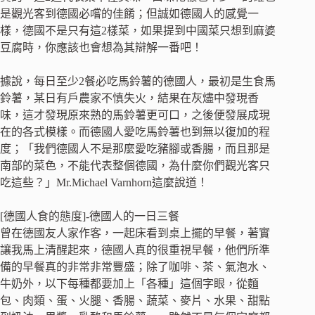
是觀光客到德國必嚐的佳餚；但誠如德國人的感覺一
樣，德國不是只有這2樣菜，如果提到中國菜只想到麻婆
豆腐時，你應該也會想為其辯解一番吧！
據說，每日至少2餐必吃馬鈴薯的德國人，最初是生食馬
鈴薯，某日有戶農家不慎失火，結果在灰燼中發現香
味，這才發現原來熟的馬鈴薯更可口，之後便發展成現
在的各式模樣。而德國人愛吃馬鈴薯也到無以復加的程
度；「我們德國人不是那麼愛吃豬腳或香腸，而且那是
南部的菜色，不能代表整個德國，為什麼你們觀光客只
吃這些？」Mr.Michael Varnhorn這麼說道！
[德國人食的態度]-德國人的一日三餐
曾在德國友人家作客，一起床看到桌上擺的早餐，著實
讓我馬上清醒起來，德國人真的很重視早餐，他們所準
備的早餐真的非常非常豐盛；除了咖啡、茶、氣泡水、
牛奶外，以下每種都要加上「各種」這個字眼，從麵
包、肉類、蛋、火腿、香腸、蔬菜、麥片、水果、甜點