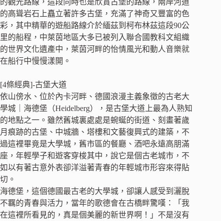
的觀光路線，這段同時也是欣賞古堡的路線，兩岸河道
的高聳岩石上矗立著許多古堡，充滿了神奇又豐富的色
彩，其中精華的遊船路線介於緬茲到柯布林茲這段90公
里的船程，中萊茵地區大多已被列入聯合國教科文組織
的世界文化遺產中，萊茵河畔的怡情風光和動人音樂就
在船行中慢慢漾開。
[4條經典]-古堡大道
依山傍水、位於內卡河畔、德國浪漫主義象徵的古老大
學城｜海德堡（Heidelberg），是古堡大道上最為人熟知
的地點之一。雖然舊城裏處處是蜿蜒的街道、刻畫著歲
月痕跡的古堡、中城牆、塔樓和文藝復興式的建築，不
過這裡畢竟是大學城，舊市區的餐廳、酒吧永遠高朋滿
座，年輕學子和遊客穿梭其中，說它是個古老城市，不
如以有著古意外表卻洋溢著青春的年輕城市形容來得貼
切。
海德堡，這個德國最古老的大學城，卻讓人感受到灑脫
不羈的青春與活力，當年的歌德會在古橋畔驚嘆：「我
在這裡所看見的，真是個美麗的新世界啊！」不是沒有