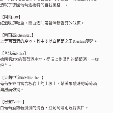
造就了德國葡萄酒獨特的自我風格…。
【阿爾Ahr】
紅酒味道較重，而白酒則帶著清新香醇的味道。
【萊茵高Rheingau】
上等葡萄酒的產地，其中多以白葡萄之王Riesling釀造。
【普法茲Pflaz】
德國第2大的葡萄酒產地，從清淡到濃烈的葡萄酒，一應
俱全。
【萊茵中流區Mittelrhein】
葡萄多來自富含板岩土的山坡上，帶著果酸味的葡萄酒
濃烈而強勁。
【巴登Baden】
白葡萄酒飄著淡淡的清香，紅葡萄酒則溫醇爽口。