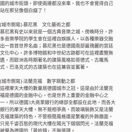
國的城市街頭，即使兩邊都沒來車，我也不會覺得自己
站在那兒像個白癡了！
[城市側寫]-慕尼黑 文化藝術之都
慕尼黑有史以來就是一個古典音樂之城，傍晚時分，許
多音樂學院的學生會在這裡自娛娛人，以各種樂器交融
出一首首世界名曲；慕尼黑也是德國南部最瑰麗的宮廷
文化中心，許多博物館和中世紀古跡都可在這裡盡覽無
遺，而歐洲各時期著名的建築風格如哥德式、古羅馬
式、巴洛克式的古建築也在這兼容並蓄著。
[城市側寫]-法蘭克福 數字跳動之都
這裡摩天大樓的數量居德國城市之冠，這是由於法蘭克
福是德國的金融中心，也是世界上重要的金融中心之
一，所以德國3大商業銀行的總部全都設在此地，而各大
銀行的摩天大樓，無不競相爭高，而玻璃裝飾又是法蘭
克福建築的特色，不管極簡風格還是繁複的外飾牆面，
只見千姿百態的現代大樓在陽光下熠熠閃光，法蘭克福
被譽為德國的「曼哈頓」不無道理。