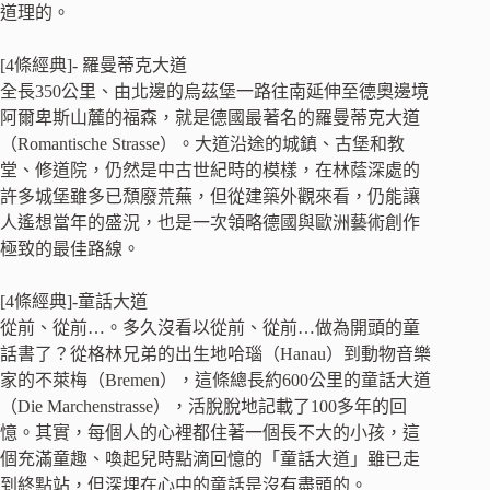
道理的。
[4條經典]- 羅曼蒂克大道
全長350公里、由北邊的烏茲堡一路往南延伸至德奧邊境
阿爾卑斯山麓的福森，就是德國最著名的羅曼蒂克大道
（Romantische Strasse）。大道沿途的城鎮、古堡和教
堂、修道院，仍然是中古世紀時的模樣，在林蔭深處的
許多城堡雖多已頹廢荒蕪，但從建築外觀來看，仍能讓
人遙想當年的盛況，也是一次領略德國與歐洲藝術創作
極致的最佳路線。
[4條經典]-童話大道
從前、從前…。多久沒看以從前、從前…做為開頭的童
話書了？從格林兄弟的出生地哈瑙（Hanau）到動物音樂
家的不萊梅（Bremen），這條總長約600公里的童話大道
（Die Marchenstrasse），活脫脫地記載了100多年的回
憶。其實，每個人的心裡都住著一個長不大的小孩，這
個充滿童趣、喚起兒時點滴回憶的「童話大道」雖已走
到終點站，但深埋在心中的童話是沒有盡頭的。