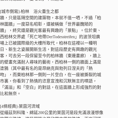
[城市側寫]-柏林 浴火重生之都
牆，只是區隔空間的建築物，本就不值一哂，不過「柏
林圍牆」一度惡名昭彰，還被稱做「世界最醜陋的
牆」，終究還是觀光客最有興趣的「景點」。位於東、
西柏林交界處「死亡地帶DerTodesstreifen」的波茨坦廣
場上已被國際級的大樓所取代，柏林在這裡以一種明
日、新生之姿展開新生活，對這段歷史有興趣的觀光
客，可去另一段保留至今的柏林牆（東邊畫廊），牆上
的壁畫充滿耐人尋味的藝術，西柏林一側的牆面上滿是
塗鴉（其中最有名的是昂納克與勃列日涅夫的「熱
吻」，而東柏林那一側則一片空白，在一座被撕裂的城
市裏，你看到了熱情的恣意宣洩和沉默無言的噤語，
「滿溢」和「空白」的對話，在這面牆上形成強烈的對
比和無奈。
[4條經典]-萊茵河流域
從緬茲到科隆、綿延200公里的萊茵河是段充滿浪漫想像