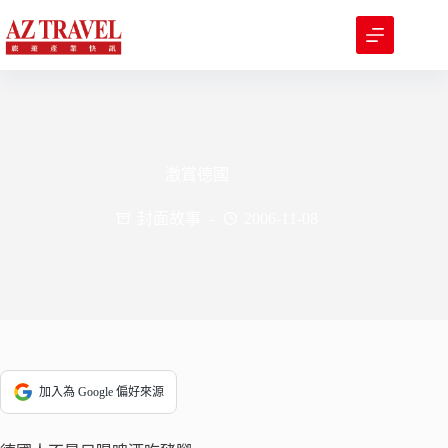
跳
至
主
要
內
容
激賞德國
封面故事
2006-11-08
加入為 Google 偏好來源