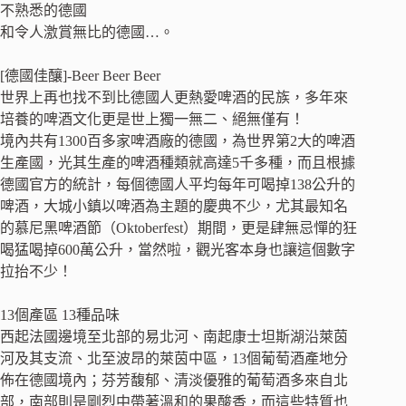
不熟悉的德國
和令人激賞無比的德國…。
[德國佳釀]-Beer Beer Beer
世界上再也找不到比德國人更熱愛啤酒的民族，多年來
培養的啤酒文化更是世上獨一無二、絕無僅有！
境內共有1300百多家啤酒廠的德國，為世界第2大的啤酒
生產國，光其生產的啤酒種類就高達5千多種，而且根據
德國官方的統計，每個德國人平均每年可喝掉138公升的
啤酒，大城小鎮以啤酒為主題的慶典不少，尤其最知名
的慕尼黑啤酒節（Oktoberfest）期間，更是肆無忌憚的狂
喝猛喝掉600萬公升，當然啦，觀光客本身也讓這個數字
拉抬不少！
13個產區 13種品味
西起法國邊境至北部的易北河、南起康士坦斯湖沿萊茵
河及其支流、北至波昂的萊茵中區，13個葡萄酒產地分
佈在德國境內；芬芳馥郁、清淡優雅的葡萄酒多來自北
部，南部則是剛烈中帶著溫和的果酸香，而這些特質也