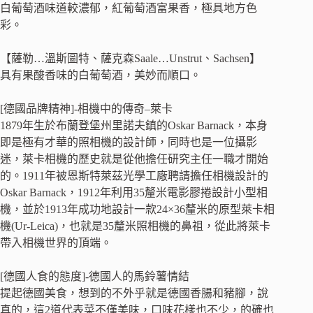
白葡萄酒味道較濃郁，紅葡萄酒富果香，極具地方色
彩。
【薩勒…溫斯圖特、薩克森Saale…Unstrut、Sachsen】
具有果酸香味的白葡萄酒，美妙而順口。
[德國品牌精神]-相機中的傳奇–萊卡
1879年生於布蘭登堡州里諾夫鎮的Oskar Barnack，本身
即是極有才華的照相機的設計師，同時也是一位攝影
迷，萊卡相機的歷史就是從他擔任研究主任一職才開始
的。1911年被恩斯特萊茲光學工廠聘請擔任相機設計的
Oskar Barnack，1912年利用35釐米電影膠捲設計小型相
機，並於1913年成功地設計一款24×36釐米的原型萊卡相
機(Ur-Leica)，也就是35釐米照相機的鼻祖，從此將萊卡
帶入相機世界的頂端。
[德國人食的態度]-德國人的馬鈴薯情結
提起德國美食，想到的不外乎就是德國香腸和豬腳，說
真的，這2道代表菜不僅美味，口味花樣也不少，的確也