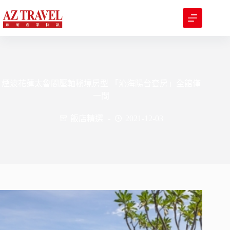
跳
至
主
要
內
容
煙波花蓮太魯閣壓軸秘境房型 「沁海陽台套房」全館僅
一間
飯店精選
2021-12-03