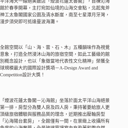
平洋海天一線絕美飯店「煙波花蓮太魯閣」，首棟沁海
館於春季開幕，主打宛如仙境的山海交會點，北起鬼斧
神工太魯閣國家公園及清水斷崖，南至七星潭月牙灣，
漫步須臾即可抵達曼波海灘。
全館空間以「山、海、雲、石、木」五種韻味作為視覺
意象，打造全然浸沐山海的旅宿空間，如此工藝級的館
別概念設計，也以「象徵當地代表性文化精神」榮獲全
球規模最大的國際設計獎項－A-Design Award and
Competition設計大獎！
「煙波花蓮太魯閣－沁海館」坐落於面太平洋山海絕景
第一排，房型分為雙人房及四人房，秉持著要給旅人更
頂級旅宿體驗與服務品質的理念，近期推出壓軸房型
「沁海陽台套房」，全館僅有一間，在景緻上收攝所有
角度的山海奢華，全景玻璃窗讓室內充盈著和煦自然