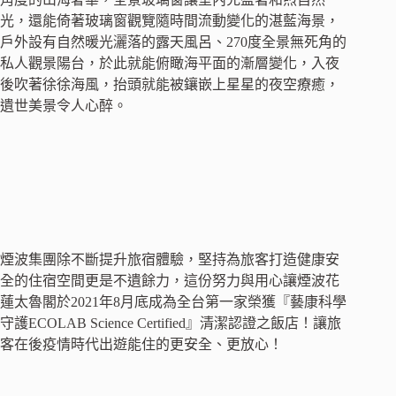
光，還能倚著玻璃窗觀覽隨時間流動變化的湛藍海景，
戶外設有自然暖光灑落的露天風呂、270度全景無死角的
私人觀景陽台，於此就能俯瞰海平面的漸層變化，入夜
後吹著徐徐海風，抬頭就能被鑲嵌上星星的夜空療癒，
遺世美景令人心醉。
煙波集團除不斷提升旅宿體驗，堅持為旅客打造健康安
全的住宿空間更是不遺餘力，這份努力與用心讓煙波花
蓮太魯閣於2021年8月底成為全台第一家榮獲『藝康科學
守護ECOLAB Science Certified』清潔認證之飯店！讓旅
客在後疫情時代出遊能住的更安全、更放心！