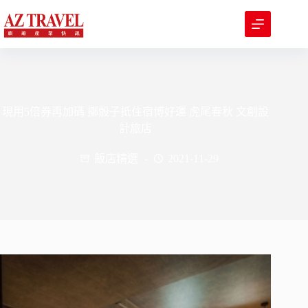
跳
至
主
要
內
容
現用5倍券再加碼 擲骰子抵住宿博好運 虎尾春秋 文創設
計旅店
飯店精選
2021-11-29