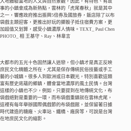
入地體驗當地的人文與自然景觀，因此，有特色、有故
事的小鎮會成為新熱點，雲林的「虎尾春秋」就是其中
之一，響應政府推出振興5倍券及國旅券，飯店除了以布
袋戲主題迎客，更推出好玩的擲骰子抵住宿費方案，更
加超值又划算，感受小鎮濃厚人情味。TEXT_ Paul Chen
PHOTO_ 相 王基守、Ray、林韋言
大都市的五光十色固然讓人迷戀，但小鎮才是真正反映
庶民文化精髓之所在，尤其是保存傳統民俗技藝或手工
藝的小城鎮。很多人到歐洲或日本觀光，特別喜歡這類
富有歷史底蘊的鄉鎮，體會當地濃厚的風土民情。台灣
這樣的小鎮也不少，例如，只要提到在地傳統文化，布
袋戲絕對是重要的一環，而布袋戲重鎮就在雲林虎尾，
這裡有每年舉辦國際偶戲節的布袋戲館，並保留著日據
時代建造的糖廠、火車站、鐵橋、廠房等，可說是台灣
在地庶民文化的縮影。