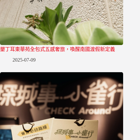
墾丁耳東華苑全包式五感奢旅，喚醒南國渡假新定義
2025-07-09