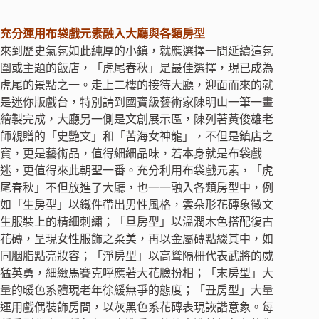
充分運用布袋戲元素融入大廳與各類房型
來到歷史氣氛如此純厚的小鎮，就應選擇一間延續這氛
圍或主題的飯店，「虎尾春秋」是最佳選擇，現已成為
虎尾的景點之一。走上二樓的接待大廳，迎面而來的就
是迷你版戲台，特別請到國寶級藝術家陳明山一筆一畫
繪製完成，大廳另一側是文創展示區，陳列著黃俊雄老
師親贈的「史艷文」和「苦海女神龍」，不但是鎮店之
寶，更是藝術品，值得細細品味，若本身就是布袋戲
迷，更值得來此朝聖一番。充分利用布袋戲元素，「虎
尾春秋」不但放進了大廳，也一一融入各類房型中，例
如「生房型」以鐵件帶出男性風格，雲朵形花磚象徵文
生服裝上的精細刺繡；「旦房型」以溫潤木色搭配復古
花磚，呈現女性服飾之柔美，再以金屬磚點綴其中，如
同胭脂點亮妝容；「淨房型」以高聳隔柵代表武將的威
猛英勇，細緻馬賽克呼應著大花臉扮相；「末房型」大
量的暖色系體現老年徐緩無爭的態度；「丑房型」大量
運用戲偶裝飾房間，以灰黑色系花磚表現詼諧意象。每