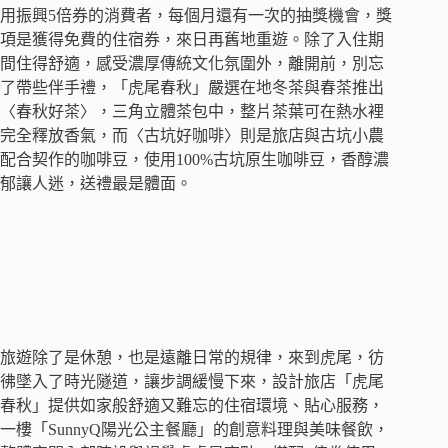
用振興5倍券的消費者，每個月還有一次的抽獎機會，獎
項是獲得免費的住宿券，來日再舊地重遊。除了入住期
間住得舒適，感受濃厚傳統文化氛圍外，離開前，別忘
了帶些伴手禮，「虎尾春秋」嚴選在地冬茶與春茶推出
〈春秋好茶〉，三角立體茶包中，整片茶葉可在熱水裡
完全釋放香氣，而〈古坑好咖啡〉則是旅店與古坑小農
配合契作的咖啡豆，使用100%古坑原生咖啡豆，香醇濃
郁讓人迷，送禮最是體面。
旅遊除了是休憩，也是遠離日常的規律，來到虎尾，彷
彿墜入了時光隧道，讓步調緩慢下來，設計旅店「虎尾
春秋」提供如家般舒適又難忘的住宿環境、貼心服務，
一樓「SunnyQ陽光公主餐廳」的創意料理與美味餐飲，