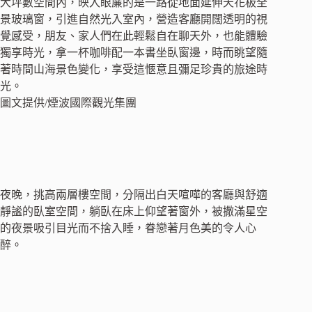
大坪數空間內，映入眼簾的是一路從地面延伸天花板全
景玻璃窗，引進自然光入室內，營造客廳開闊透明的視
覺感受，朋友、家人們在此輕鬆自在聊天外，也能體驗
獨享時光，拿一杯咖啡配一本書坐臥窗邊，時而眺望隨
著時間山海景色變化，享受這愜意且彌足珍貴的旅途時
光。
圖文提供/煙波國際觀光集團
夜晚，挑高兩層樓空間，分隔出白天喧嘩的客廳與舒適
靜謐的臥室空間，躺臥在床上仰望著窗外，被撒滿星空
的夜景吸引目光而不捨入睡，眷戀著月色美的令人心
醉。