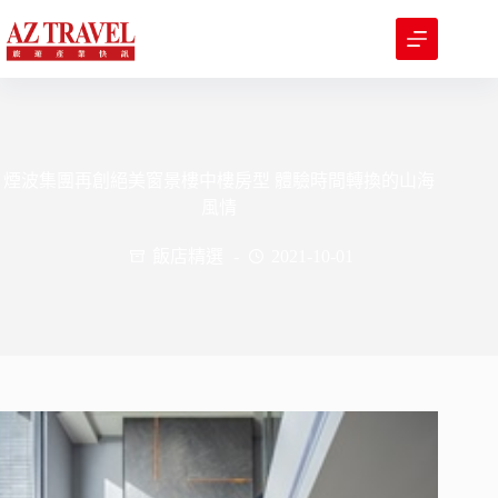
跳
至
主
要
內
容
煙波集團再創絕美窗景樓中樓房型 體驗時間轉換的山海
風情
飯店精選
2021-10-01