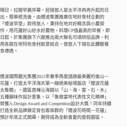
隔日，拉開早晨序幕，迎接旅人是太平洋冉冉升起的日
出，簡單梳洗後，由煙波集團推廣在地好食材企劃的
「煙波早堂」款待旅人，秉持在地共好概念與小農契
作，用花蓮好山好水好農物，料理CP值最高的早餐，即
日起，於集團旗下六館推出兩大聯名可頌烘焙品牌，利
用各館在地特色食材創意結合，使旅人下塌在此體驗餐
食禮遇。
煙波國際觀光集團2021年春季再度插旗最美麗的後山－
花蓮，打造太平洋海天第一線絕美秘境飯店「煙波花蓮
太魯閣」。園區首棟沁海館以「山、海、雲、石、木」
五種韻味作設計意象，以「象徵當地代表性文化精神」
榮獲A-Design Award and Competition設計大獎！同年持續
打造全新品牌鎖定背包客族群的「煙波花時間－花蓮」
預計年底正式開幕，期待成為全齡喜愛的度假園區。