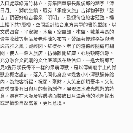
入口處翠綠青竹林立，有集團董事長戴俊郎的題字「潭
日月」、獅虎坐鎮，還有「承億文旅」吉祥物夢獸「憨
吉」頂著好麻吉雲朵「明明」，歡迎每位旅客蒞臨。樓
上樓下共7層樓，空間設計結合東方美學的書院型態，以
文房四寶、平安鑼、木魚，空靈鼓、棋盤、戴董事長的
骨董收藏等藝品及老件陳設布置，縈繞著優雅格調與清
逸古雅之風；藏經閣、紅樓夢、老子的道德經隨處可翻
閱，使人一踏入旅店，彷彿離開紅塵，心境頓時沉靜。
充分融合文武廟的文化底蘊與在地信仰，一進大廳即可
見6隻形狀長得不一樣的呆萌潭獸，是以傳統廟宇上的脊
獸為概念設計，落入凡間化身為50幾隻小小潭獸遍佈館
內，為旅客祈福、祝願、聚財，大笑忘卻煩憂事。又每
層梯間掛有日與月的藝術創作，展現潭水波光粼粼的詩
意，還有在大廳及客房牆面裝飾日月潭舊時的地圖輸出
或是攝影自然寫景，更具意境。