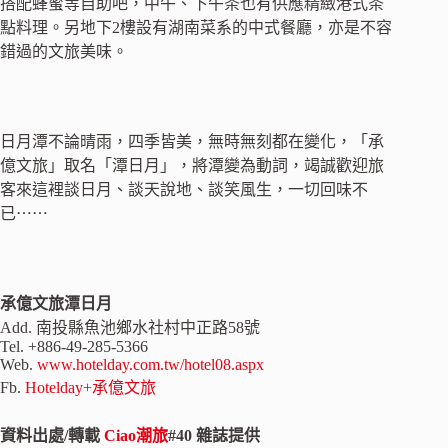
搭配蜂蜜等自助吧，中午、下午茶也有供應精緻港式茶
點料理。另地下2樓設有湖南菜系的中式餐廳，亦是不容
錯過的文旅美味。
日月潭不論晴雨，四季皆美，無時無刻都在變化，「承
億文旅」取名「潭日月」，將潭變為動詞，竭誠歡迎旅
客來這裡談日月、談天說地、談笑風生，一切回味不
已⋯⋯
承億文旅潭日月
Add. 南投縣魚池鄉水社村中正路58號
Tel. +886-49-285-5366
Web.
www.hotelday.com.tw/hotel08.aspx
Fb.
Hotelday+承億文旅
資料出處/轉載
Ciao潮旅
#40 雜誌提供