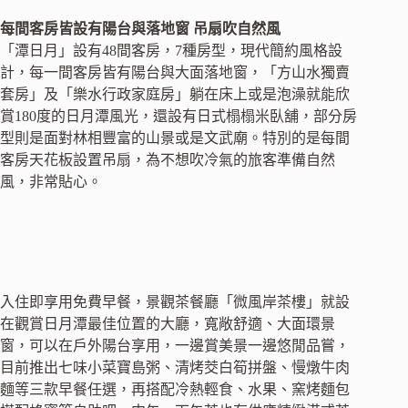
每間客房皆設有陽台與落地窗 吊扇吹自然風
「潭日月」設有48間客房，7種房型，現代簡約風格設
計，每一間客房皆有陽台與大面落地窗，「方山水獨賣
套房」及「樂水行政家庭房」躺在床上或是泡澡就能欣
賞180度的日月潭風光，還設有日式榻榻米臥舖，部分房
型則是面對林相豐富的山景或是文武廟。特別的是每間
客房天花板設置吊扇，為不想吹冷氣的旅客準備自然
風，非常貼心。
入住即享用免費早餐，景觀茶餐廳「微風岸茶樓」就設
在觀賞日月潭最佳位置的大廳，寬敞舒適、大面環景
窗，可以在戶外陽台享用，一邊賞美景一邊悠閒品嘗，
目前推出七味小菜寶島粥、清烤茭白筍拼盤、慢燉牛肉
麵等三款早餐任選，再搭配冷熱輕食、水果、窯烤麵包