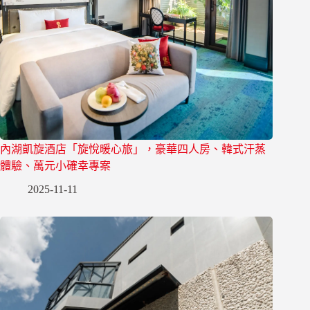
內湖凱旋酒店「旋悅暖心旅」，豪華四人房、韓式汗蒸
體驗、萬元小確幸專案
2025-11-11