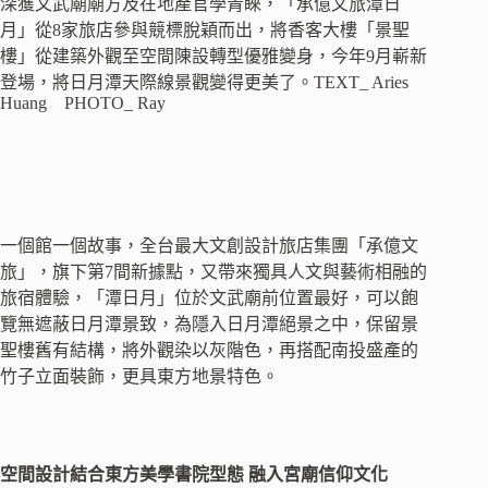
深獲文武廟廟方及在地產官學青睞，「承億文旅潭日
月」從8家旅店參與競標脫穎而出，將香客大樓「景聖
樓」從建築外觀至空間陳設轉型優雅變身，今年9月嶄新
登場，將日月潭天際線景觀變得更美了。TEXT_ Aries
Huang PHOTO_ Ray
一個館一個故事，全台最大文創設計旅店集團「承億文
旅」，旗下第7間新據點，又帶來獨具人文與藝術相融的
旅宿體驗，「潭日月」位於文武廟前位置最好，可以飽
覽無遮蔽日月潭景致，為隱入日月潭絕景之中，保留景
聖樓舊有結構，將外觀染以灰階色，再搭配南投盛產的
竹子立面裝飾，更具東方地景特色。
空間設計結合東方美學書院型態 融入宮廟信仰文化