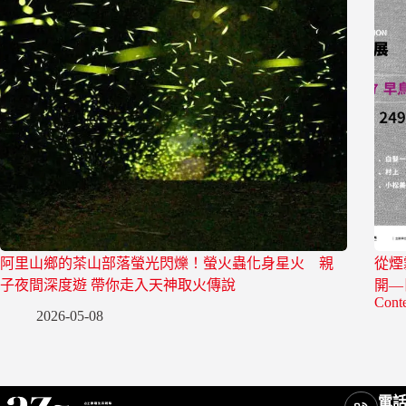
阿里山鄉的茶山部落螢光閃爍！螢火蟲化身星火 親
從煙
子夜間深度遊 帶你走入天神取火傳說
開—日
Conte
2026-05-08
電