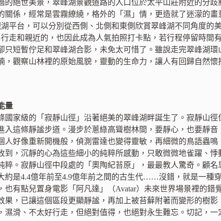
過的絕世美景，翠峰湖景觀道路的入口位於太平山莊附近的分歧
的關係，經常是雲霧繚繞，格外的「濕」情，更造就了迷濛的畫
觀湖平台，可以分別從西側、北側和東側欣賞翠峰湖不同角度的
容易行走和親近的，也因此成為人氣拍照打卡點，若行程停留時間
卻只短暫佇足和翠峰湖合影，未免太可惜了。雖說走完翠峰湖環山
喃，觀察山林裡的原始風貌，靈動的生命力，讓人有回歸自然懷
能量
第一條國家級的「寂靜山徑」沿著絕美的翠峰湖畔誕生了。寂靜山徑
進入這條靜謐步道。漫步於蔥綠高聳樹林間，要靜心，也要靜音
個人好像重新開機般，偵測雷達也變得靈敏，再細微的鳥語蟲鳴
收到，沉靜的心為這些細小的純粹所感動，只敢微微地雀躍、悸
粹。寂靜山徑中段處的「奧陶紀苔原」，最最教人驚奇。顧名思義，
大約是4.4億年前至4.9億年前之間的古生代……沒錯，就是一
，也有點兒置身電影「阿凡達」（Avatar）未來世界場景裡的
效果，已讓這個區段更顯靜謐，再加上被苔蘚附著而變形的樹影
，濕滑、不太好行走，但絕對值得，也絕對永生難忘。切記，一