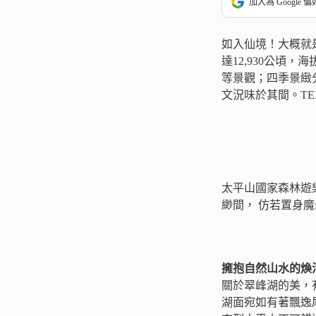
加入為 Google 
如入仙境！大概就
達12,930公頃
等景觀；四季景緻
文況味於其間。TEX
太平山國家森林遊
緲間， 仿若置身
擁抱自然山水的煥
關於翠峰湖的美，
湖面宛如有著飄逸