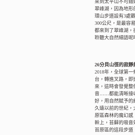
來到太平山不可錯
翠峰湖，因為地形
環山步道設有3處
300公尺，是最
都來到了翠峰湖，
聆聽大自然細語呢
26分貝山徑的寂靜
2018年，全球
台，轉進叉路，即
來，這時會發覺整
音……都能清晰接
好，用自然賦予的純
久遠以前的世紀，
原區森林的魔幻感
幹上，苔蘚的吸音
苔原區的這段步道