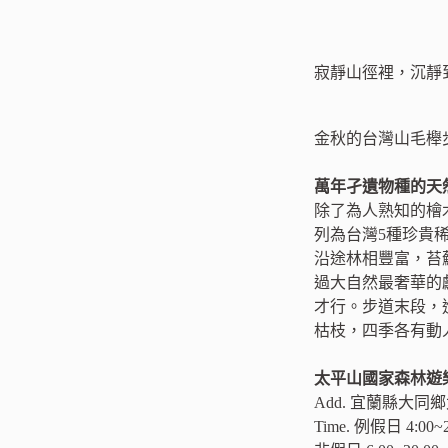
寂靜山徑裡，沉靜
金秋的台灣山毛櫸
萬年孑遺物種的天然
除了為人熟知的檜
列為台灣5種珍貴
沿途林相豐富，苔
過大自然最奢華的
才行。步道末段，
枯枝，四季各有動
太平山國家森林遊
Add. 宜蘭縣大同
Time. 例假日 4:00~2