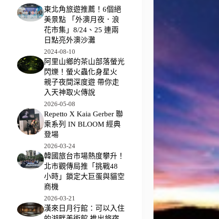
東北角旅遊推薦！6個絕
美景點 「外澳月夜．浪
花市集」8/24、25 連兩
日點亮外澳沙灘
2024-08-10
阿里山鄉的茶山部落螢光
閃爍！螢火蟲化身星火
親子夜間深度遊 帶你走
入天神取火傳說
2026-05-08
Repetto X Kaia Gerber 聯
乘系列 IN BLOOM 經典
登場
2026-03-24
韓國旅台市場熱度攀升！
北市觀傳局推「挑戰48
小時」鎖定大巨蛋與貓空
商機
2026-03-21
漢來日月行館：可以入住
的湖畔美術館 推出旅宿