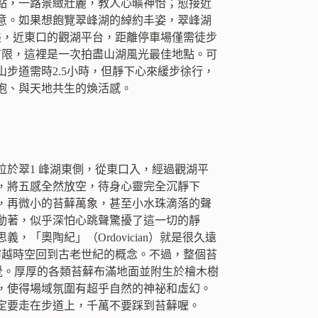
點，一路景緻壯麗，教人心曠神怡；愈接近
意。如果想飽覽翠峰湖的綽約丰姿，翠峰湖
美，近東口的觀湖平台，距離停車場僅需徒步
有限，這裡是一次拍盡山湖風光最佳地點。可
步道需時2.5小時，但靜下心來緩步徐行，
抱、與天地共生的煥活感。
位於翠1 峰湖東側，從東口入，經過觀湖平
，將五感全然放空，待身心靈完全沉靜下
，再微小的苔蘚萬象，甚至小水珠滴落的聲
動著，似乎深怕心跳聲驚擾了這一切的靜
「奧陶紀」（Ordovician）就是很久遠
種穿越時空回到古老世紀的概念。不過，整個苔
錯覺。厚厚的各類苔蘚布滿地面並附生於檜木樹
，使得場域氛圍有超乎自然的神祕和虛幻。
定要走在步道上，千萬不要踩到苔蘚喔。