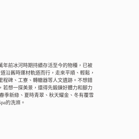
萬年前冰河時期持續存活至今的物種，已被
步道沿舊時運材軌道而行，走來平順、輕鬆，
里程碑、工寮、轉轍器等人文遺跡。不想錯
，若想一探美景，還得先鍛鍊好體力和腳力
，春季新綠、夏時青翠、秋天耀金、冬有覆雪
pa的洗滌。