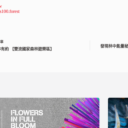
tw
s100.forest
文章
發現林中能量秘
林有約 【雙流國家森林遊樂區】