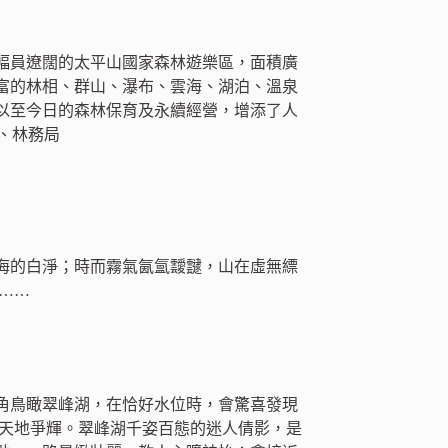
幅員遼闊的太平山國家森林遊樂區，面積廣
有豐富的林相、群山、瀑布、雲海、湖泊、溫泉
以至今日的森林保育及永續經營，增添了人
淵、林務局
海的白淨；時而霧氣氤氳靉靆，山在虛無縹
……
角鳥瞰翠峰湖，在恰好水位時，會驚喜發現
，天地爭輝。翠峰湖千姿百態的迷人倩影，是