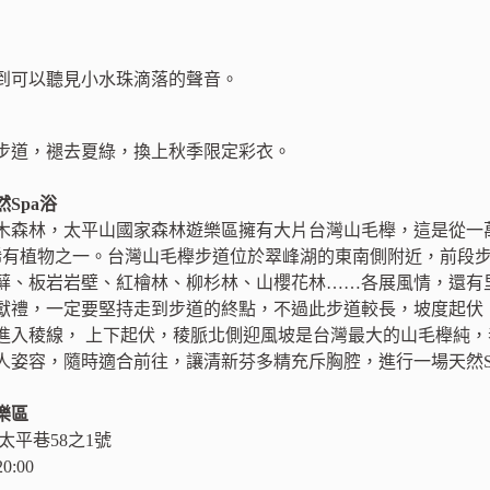
到可以聽見小水珠滴落的聲音。
步道，褪去夏綠，換上秋季限定彩衣。
Spa浴
木森林，太平山國家森林遊樂區擁有大片台灣山毛櫸，這是從一
稀有植物之一。台灣山毛櫸步道位於翠峰湖的東南側附近，前段
蘚、板岩岩壁、紅檜林、柳杉林、山櫻花林……各展風情，還有
獻禮，一定要堅持走到步道的終點，不過此步道較長，坡度起伏
進入稜線， 上下起伏，稜脈北側迎風坡是台灣最大的山毛櫸純
人姿容，隨時適合前往，讓清新芬多精充斥胸腔，進行一場天然S
樂區
鄉太平巷58之1號
0:00