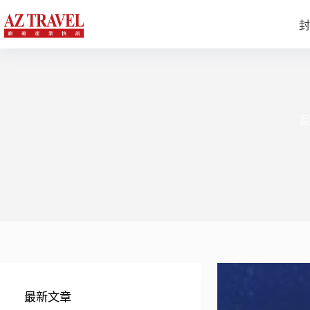
跳
至
封
主
要
內
容
巨
最新文章