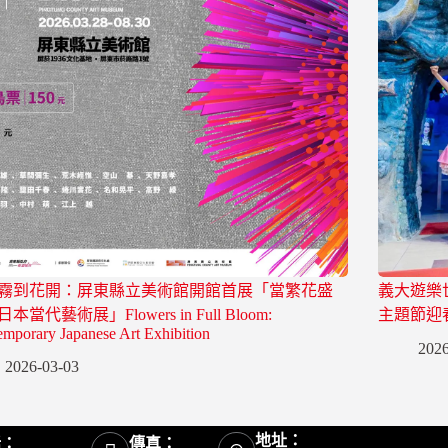
霧到花開：屏東縣立美術館開館首展「當繁花盛
義大遊樂
本當代藝術展」Flowers in Full Bloom:
主題節迎
mporary Japanese Art Exhibition
2026
2026-03-03
地址：
話：
傳真：