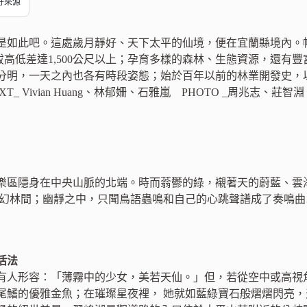
偏好來源
是如此吧。這處歲月靜好、天下太平的仙境，便在宜蘭縣境內。
，海拔高低差達1,500公尺以上；孕育多樣的森林、生態資源，還
分明，一天之內也各有時段姿態；始於百年以前的林業開發史，
T_ Vivian Huang、林郁姍、石雅嵐 PHOTO _周兆志、莊智
樂區隱身在中央山脈的北端。時而蓊鬱的綠，襯著天的蔚藍、雲
魔幻林間；幽靜之中，只聞鳥語蟲鳴和自己的心跳聲譜成了奏鳴曲
活法
有人形容：「薄霧中的少女，美若天仙。」但，若從空中或高視
尾鰭的優雅金魚；在璀璨星夜裡， 她就如藍綠寶石般熠熠閃亮