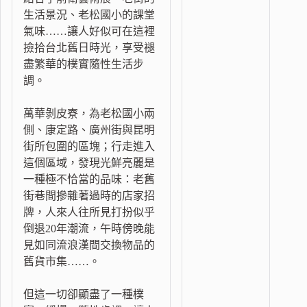
生活景況、老松國小的課堂
氣味……讓人好似可在這裡
撿拾台北舊日時光，享受褪
盡繁華的樸實隨性生活步
調。
萬華剝皮寮，為老松國小兩
側、康定路、廣州街與昆明
街所包圍的區塊；行走進入
這個區域，發現光鮮亮麗是
一種極不恰當的品味：老舊
街巷間摻雜著過時的店家招
牌，人來人往所見打扮似乎
倒退20年潮流，午時傍晚能
見如同流浪漢間交換物品的
舊貨市集……。
但這一切卻顯盡了一種樸