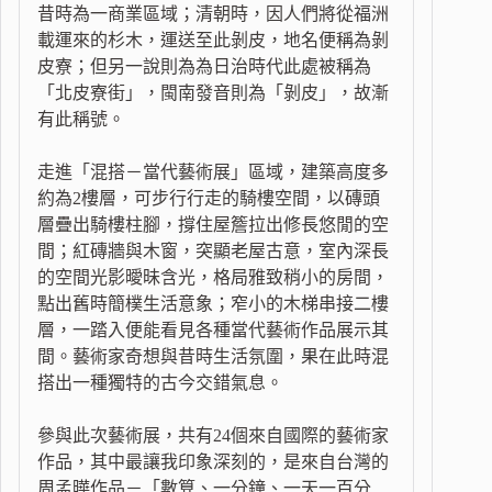
昔時為一商業區域；清朝時，因人們將從福洲
載運來的杉木，運送至此剝皮，地名便稱為剝
皮寮；但另一說則為為日治時代此處被稱為
「北皮寮街」，閩南發音則為「剝皮」，故漸
有此稱號。
走進「混搭－當代藝術展」區域，建築高度多
約為2樓層，可步行行走的騎樓空間，以磚頭
層疊出騎樓柱腳，撐住屋簷拉出修長悠閒的空
間；紅磚牆與木窗，突顯老屋古意，室內深長
的空間光影曖昧含光，格局雅致稍小的房間，
點出舊時簡樸生活意象；窄小的木梯串接二樓
層，一踏入便能看見各種當代藝術作品展示其
間。藝術家奇想與昔時生活氛圍，果在此時混
搭出一種獨特的古今交錯氣息。
參與此次藝術展，共有24個來自國際的藝術家
作品，其中最讓我印象深刻的，是來自台灣的
周孟曄作品－「數算、一分鐘、一天一百分