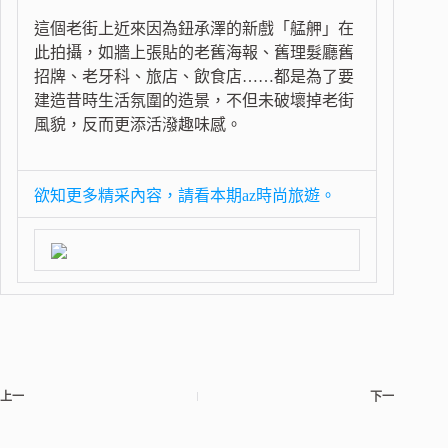
這個老街上近來因為鈕承澤的新戲「艋舺」在
此拍攝，如牆上張貼的老舊海報、舊理髮廳舊
招牌、老牙科、旅店、飲食店……都是為了要
建造昔時生活氛圍的造景，不但未破壞掉老街
風貌，反而更添活潑趣味感。
欲知更多精采內容，請看本期az時尚旅遊。
上一
下一