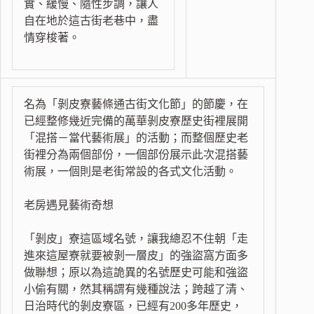
實、緩慢、隨性步調，讓人
自在地於這古街老巷中，盡
情穿梭著。
名為「剝皮寮藝條通古街文化節」的節慶，在
已經整修幾近完備的萬華剝皮寮歷史街裡展開
「混搭－當代藝術展」的活動；而整個歷史老
街裡分為兩個部份，一個部份展示此次混搭藝
術展，一個則是老街常設的各式文化活動。
老房遇見藝術奇想
「剝皮」寮這區域名號，讓我總忍不住朝「走
進來這屋寮就要被剝一層皮」的強盜窩方面多
做聯想；原以為這詭異的名號歷史可能和強盜
小偷有關，然其稱謂有幾種說法；跨越了清、
日治時代的剝皮寮區，已經有200多年歷史，