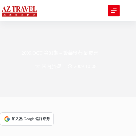
跳
至
主
要
內
容
2009.OCT 第81期 – 繁華後巷 剝皮寮
國內旅遊
2009-10-08
加入為 Google 偏好來源