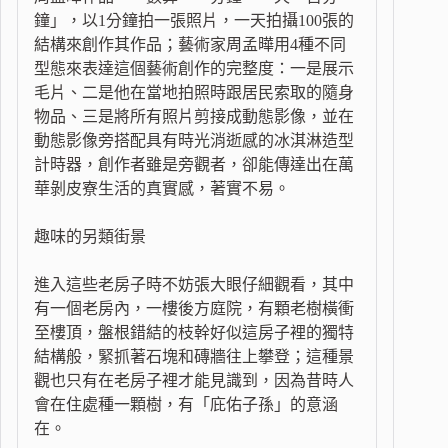
鐘」，以1分鐘拍一張照片，一天拍攝100張的
結構來創作其作品；藝術家周孟曄用4種不同
型態來表達這個藝術創作的完整度：一是展示
毛片、二是他在當地拍照時跟居民索取的隨身
物品、三是將所有照片剪接成動態影像，並在
動態影像旁搭配具有時光消逝感的冰淇淋造型
計時器，創作者雖是旁觀者，卻能傳達出在萬
華剝皮寮生活的真實感，著實不易。
趣味的另類街景
進入這些老房子時不妨張大眼仔細觀看，其中
有一個老房內，一樓後方庭院，有顆老樹橫衝
至樓頂，盤根錯結的枝幹好似這房子裡的獨特
結構般，緊抓著石塊和磚牆往上攀登；這種景
觀也只有在老房子裡才能見識到，因為昔時人
會在住處種一顆樹，有「庇佑子孫」的意涵
在。