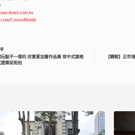
9
ase-hotel.com.tw
.com/CrownMonth
文章
門玩點不一樣的 欣賞夏加爾作品展 穿中式旗袍
【糖朝】正宗港
式建築前街拍