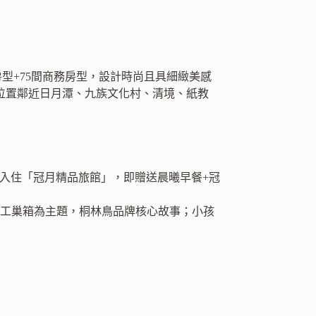
庫房型+75間商務房型，設計時尚且具細緻美感
理位置鄰近日月潭、九族文化村、清境、紙教
動期間入住「冠月精品旅館」，即贈送晨曦早餐+冠
人工巢箱為主題，桐林鳥品牌核心故事；小孩