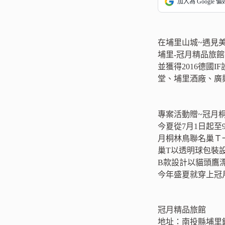
加入為 Google 
在埔里山城~遇見
埔里-冠月精品旅館
並獲得2016德
堂、埔里酒廠、廣
專案活動贈~冠月
今夏從7月1日起至
月桐林鳥聯名巢Ｔ一
巢T以透明球包裝
B款設計以貓頭鷹
今年盛夏就穿上冠
冠月精品旅館
地址：南投縣埔里鎮