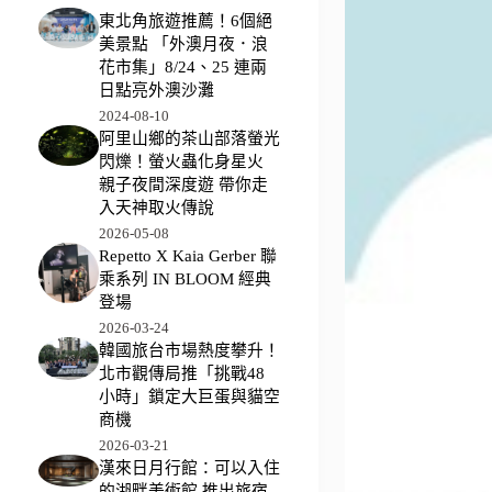
東北角旅遊推薦！6個絕
美景點 「外澳月夜．浪
花市集」8/24、25 連兩
日點亮外澳沙灘
2024-08-10
阿里山鄉的茶山部落螢光
閃爍！螢火蟲化身星火
親子夜間深度遊 帶你走
入天神取火傳說
2026-05-08
Repetto X Kaia Gerber 聯
乘系列 IN BLOOM 經典
登場
2026-03-24
韓國旅台市場熱度攀升！
北市觀傳局推「挑戰48
小時」鎖定大巨蛋與貓空
商機
2026-03-21
漢來日月行館：可以入住
的湖畔美術館 推出旅宿