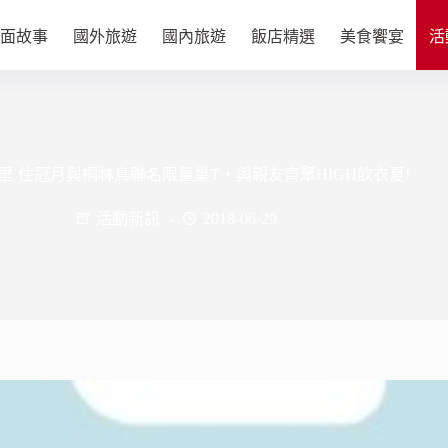
面故事
國外旅遊
國內旅遊
飯店精選
美食饗宴
活
埔里˙住冠月與桐林鳥聯名限量巢T，與親友齊聚HIGH飲衣夏!
活動新訊
2018-06-29