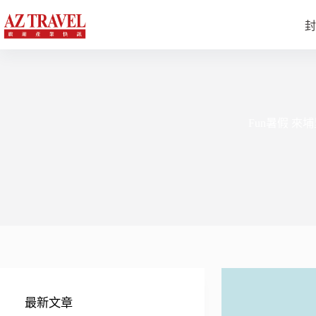
跳
至
封
主
要
內
容
Fun暑假 來
最新文章