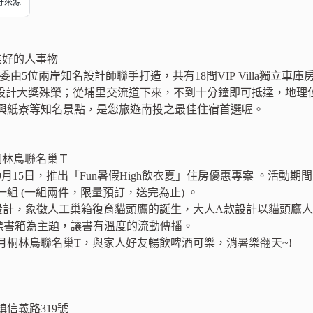
偏好來源
美好的人事物
委由5位兩岸知名設計師聯手打造，共有18間VIP Villa獨立車
國IF設計大獎殊榮；從埔里交流道下來，不到十分鐘即可抵達，地
興紙寮等知名景點，是您旅遊南投之最佳住宿首選喔。
桐林鳥聯名巢Ｔ
9月15日，推出「Fun暑假High飲衣夏」住房優惠專案 。活
組 (一組兩件，限量預訂，送完為止) 。
設計，象徵人工巢箱復育貓頭鷹的誕生，大人A款設計以貓頭鷹
漂書箱為主題，讓書有溫度的流動傳播。
月桐林鳥聯名巢T，與家人好友暢飲啤酒可樂，消暑樂翻天~!
信義路319號