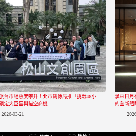
旅台市場熱度攀升！北市觀傳局推「挑戰48小
漢來日月
鎖定大巨蛋與貓空商機
的全新體
2026-03-21
2026