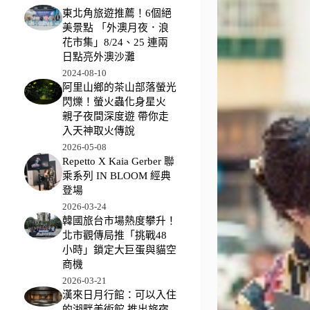
東北角旅遊推薦！6個絕
美景點 「外澳月夜．浪
花市集」8/24、25 連兩
日點亮外澳沙灘
2024-08-10
阿里山鄉的茶山部落螢光
閃爍！螢火蟲化身星火
親子夜間深度遊 帶你走
入天神取火傳說
2026-05-08
Repetto X Kaia Gerber 聯
乘系列 IN BLOOM 經典
登場
2026-03-24
韓國旅台市場熱度攀升！
北市觀傳局推「挑戰48
小時」鎖定大巨蛋與貓空
商機
2026-03-21
漢來日月行館：可以入住
的湖畔美術館 推出旅宿