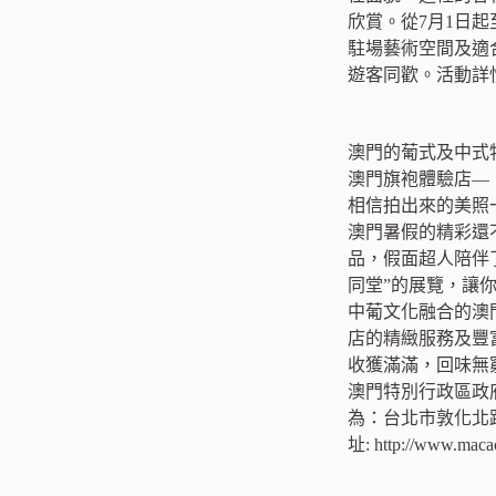
欣賞。從7月1日
駐場藝術空間及適
遊客同歡。活動詳情請查詢：ht
澳門的葡式及中式
澳門旗袍體驗店—
相信拍出來的美照
澳門暑假的精彩還
品，假面超人陪伴
同堂”的展覽，讓你親
中葡文化融合的澳
店的精緻服務及豐
收獲滿滿，回味無
澳門特別行政區政
為：台北市敦化北路
址: http://www.mac