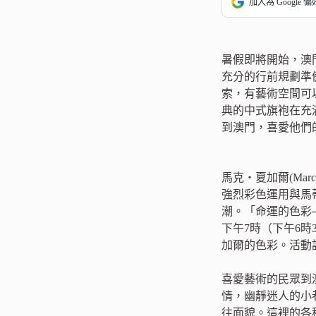
加入為 Google 
暑假即將開始，澳
充分的行前規劃準
索，有藝術空間可
典的中式旗袍在充
到澳門，喜愛他們
馬克‧夏加爾(Ma
強烈彩色運用與馬
潮。「命運的色彩
下午7時（下午6
加爾的色彩。活動詳情
喜愛藝術的民眾到
情，幽靜迷人的小
往面貌。這裡的各