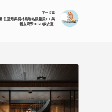
下一
文章
埔里˙住冠月與桐林鳥聯名限量巢T，與
親友齊聚HIGH飲衣夏!