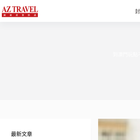
跳
至
封
主
要
內
容
到澳門玩點
最新文章