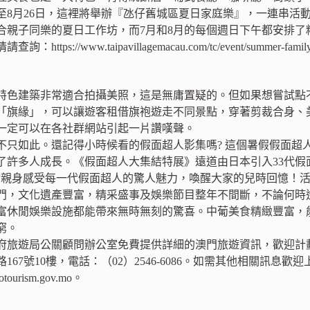
起至8月26日，這裡將舉辦『氹仔舊城區夏日家庭樂』，一連串
合親子同樂的夏日工作坊，而7月和8月的每個週日下午都安排了
tps://www.taipavillagemacau.com/tc/event/summer-family
特色建築非常適合拍攝美照，這是無庸置疑的。但如果想嘗試點
「旗緣」，可以讓遊客租借旗袍遊走不同景點，穿著剪裁合身、
一定可以在各社群網站引起一片讚嘆聲。
不只如此。還記得小時候看的假面超人影集嗎? 這個暑假假面超
了許多人成長。《假面超人大集結特展》遠道由日本引入33代假面
身感受每一代假面超人的驚人魅力，喚醒大家的兒時回憶！活動詳情請查詢：h
門，文化遺產豐富，精采盛事及娛樂節目整年不間斷，不論何時
富休閒娛樂設施都能帶來無時無刻的驚喜。中葡美食精緻豐富，
窮。
府旅遊局公關顧問辦公室免費提供詳細的澳門旅遊資訊，歡迎計
167號10樓，電話：（02）2546-6086。如需其他相關訊息
aotourism.gov.mo。