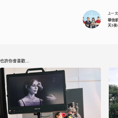
上一
華信
天1夜
也許你會喜歡…