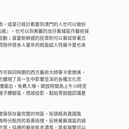
遊，或是已經計劃要到澳門的人也可以做好
品展』，也可以到美麗的氹仔舊城區作藝術探
活動；喜愛新鮮感的民眾則可以嘗試穿著古
而陪伴很多人童年的假面超人特展今夏也來
藝術創作可與同時期的西方藝術大師畢卡索媲美，
也體現了其一生中影響至深的各種文化思
樓展出，免費入場。開放時間為上午10時至
有親子體驗區，透過投影、黏貼等遊戲認識夏
建築保存最完整的地區，街頭極具異國風
晚時分點亮的昏黃街燈，反映著舊城區的過
吃等。這裡的藝術氣息濃厚，常有展覽可以