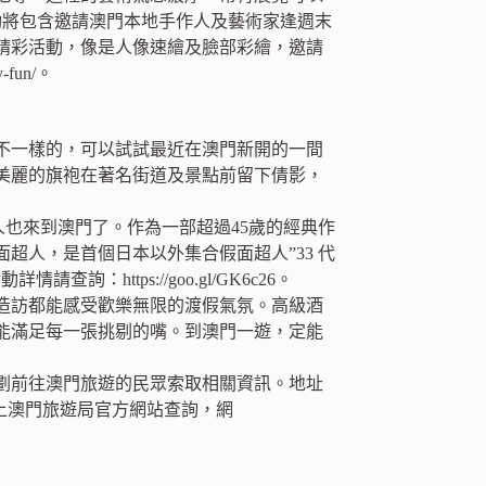
活動將包含邀請澳門本地手作人及藝術家逢週末
精彩活動，像是人像速繪及臉部彩繪，邀請
-fun/。
不一樣的，可以試試最近在澳門新開的一間
美麗的旗袍在著名街道及景點前留下倩影，
人也來到澳門了。作為一部超過45歲的經典作
超人，是首個日本以外集合假面超人”33 代
ttps://goo.gl/GK6c26。
造訪都能感受歡樂無限的渡假氣氛。高級酒
能滿足每一張挑剔的嘴。到澳門一遊，定能
劃前往澳門旅遊的民眾索取相關資訊。地址
歡迎上澳門旅遊局官方網站查詢，網