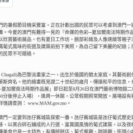
偏好來源
門的暑假節目精采豐富，正在計劃出國的民眾可以考慮到澳門一
備。今夏的澳門有難得一見的『命運的色彩─夏加爾南法時期作
以欣賞藝術展品，也有夏日工作坊、臉部彩繪及人像速繪等親子
滿葡式風味的街道及建築前拍下美照，為自己留下美麗的紀錄；
的民眾不可錯過。
rc Chagall)為巴黎派畫家之一，出生於俄國的猶太家庭。其
蒂斯齊名。他的繪畫既見證二十世紀的歲月，傳達和平的信息，
─夏加爾南法時期作品展」即日起至8月26日在澳門藝術博物館二
時30分後停止入場），逢周一休館，公眾假期照常開放。展場設
請查詢： www.MAM.gov.mo。
澳門一定要到氹仔舊城區探索一番。氹仔舊城區是氹仔葡式歷史
巷、以黑白碎石鋪成的人行道、富異國風情的葡式建築，以及夜
種美食也是一大特色，有傳統餅店、葡式餐廳、咖啡廳、街頭小