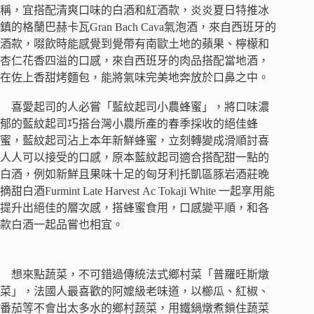
稱，宜搭配清爽口味的白酒和紅酒款，炎炎夏日特推冰
鎮的格蘭巴赫卡瓦Gran Bach Cava氣泡酒，來自西班牙的
酒款，啜飲時能感覺到覺帶有南歐土地的蘋果、檸檬和
杏仁花香四溢的口感，來自西班牙的肉品搭配當地酒，
在佐上香甜烤麵包，能將氣味完美地奔放於口鼻之中。
喜愛起司的人必嘗「藍紋起司小農蜂蜜」，將口味濃
郁的藍紋起司巧搭台灣小農所產的春季採收的絕佳蜂
蜜，藍紋起司沾上本年新鮮蜂蜜，立刻轉變成滑順討喜
人人可以接受的口感，原本藍紋起司適合搭配甜一點的
白酒，例如新鮮且果味十足的匈牙利托凱區豚岩酒莊晚
摘甜白酒Furmint Late Harvest Ac Tokaji White 一起享用能
提升出絕佳的層次感，搭蜂蜜食用，口感變平順，和各
款白酒一起品嘗也相宜。
想來點蔬菜，不可錯過傳統法式鄉村菜「普羅旺斯燉
菜」，法國人最喜歡的阿嬤級老味道，以櫛瓜、紅椒、
番茄等不會出太多水的鄉村蔬菜，用鐵鍋燉煮鎖住蔬菜