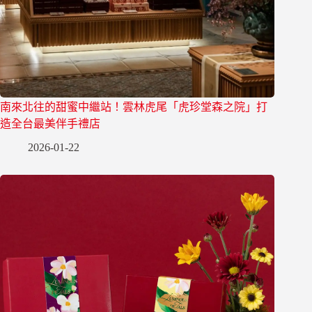
南來北往的甜蜜中繼站！雲林虎尾「虎珍堂森之院」打
造全台最美伴手禮店
2026-01-22