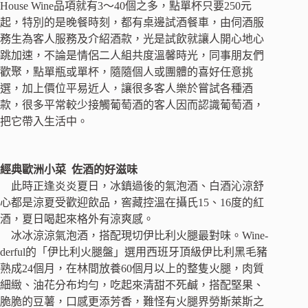
House Wine品項就有3～40個之多，點單杯只要250元
起，特別的是晚餐時刻，都有桌邊試酒餐車，由伺酒服
務生為客人服務及介紹酒款，光是試飲就讓人開心地心
跳加速，不論是情侶二人組共度溫馨時光，同事朋友們
歡聚，點單瓶或單杯，隨隨個人或團體的喜好任意挑
選，加上價位平易近人，讓很多客人樂於嘗試各種酒
款，很多平常較少接觸葡萄酒的客人因而認識葡萄酒，
把它帶入生活中。
經典歐洲小菜 佐酒的好滋味
此時正逢炎炎夏日，冰鎮過後的氣泡酒、白酒沁涼舒
心都是涼夏受歡迎飲品，窖藏控溫在攝氏15、16度的紅
酒，夏日喝起來格外有涼爽感。
冰冰涼涼氣泡酒，搭配現切伊比利火腿最對味。Wine-
derful的「伊比利火腿盤」選用西班牙頂級伊比利黑毛豬
熟成24個月，在林間放養60個月以上的整隻火腿，肉質
細緻、油花分布均勻，吃起來清甜不死鹹，搭配堅果、
脆脆的豆薯，口感更添芳香，難怪有火腿界勞斯萊斯之