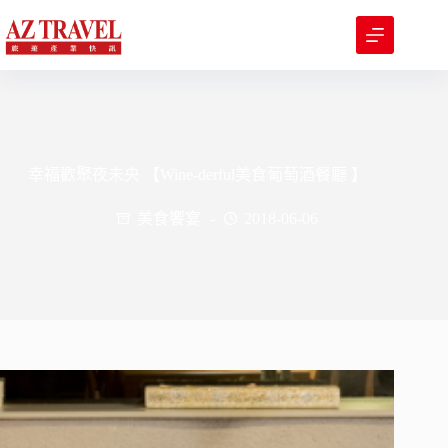
跳
至
主
要
內
容
幸福歡聚夜未央 【Wine-derful美食葡萄酒餐廳 】
美食饗宴
2018-06-06