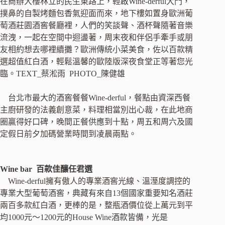
在商辦大樓林立的民生東路上，輕啟Wine-derful大門，
撲鼻的自製烤麵包香氣迎面而來，地下樓如置身歐洲葡
萄酒莊園酒窖餐廳裡，人們的笑談聲、酒杯聲隨著音樂
流洩，一起在空間中迴盪著，周末夜和伴侶手牽手或朋
友相約想去哪裡續攤？歐洲傳統小菜美食，佐以百款精
選超值紅白酒，輕鬆溫馨的歐陸版深夜食堂正等著您光
臨。TEXT_蔡淞雨 PHOTO_陳健雄
台北市最大的酒窖餐餐Wine-derful，餐點由資深西餐
主廚研發的法義創意菜，料理相當別出心裁，在此地商
圈贏得好口碑，晚間正餐供應到十點，周五和周六及國
定假日前夕加碼營業時間到凌晨兩點。
Wine bar 百款佳釀任君選
Wine-derful擁有傲人的專業酒窖光線、溫溼度調控的
專業大型葡萄酒窖，典藏有來自13個國家重要知名酒莊
兩百多款紅白酒，更棒的是，整瓶酒價位從上萬元到平
均1000元～1200元的House Wine酒款皆備，光是