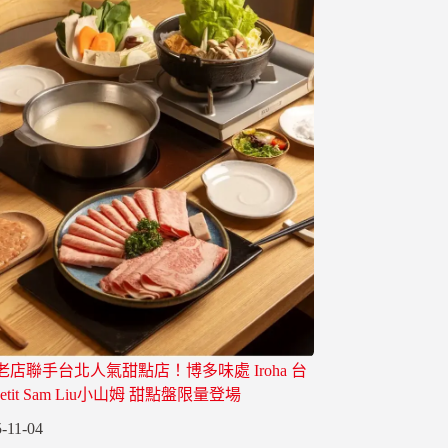
老店聯手台北人氣甜點店！博多味處 Iroha 台
etit Sam Liu小山姆 甜點盤限量登場
-11-04