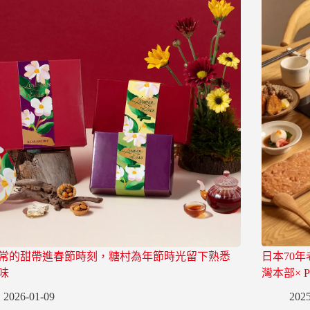
常的甜帶進春節時刻，糖村為年節時光留下熟悉
日本70年
味
灣本部× P
2026-01-09
2025