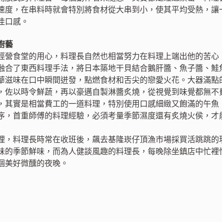
速度，在串料時就會特別將食材從大串到小，使其平均受熱，讓
佳口感。
廚藝
經營食堂的用心，料理長自然也相當努力在料理上端出他的苦心
融合了東西料理手法，將日本築地干貝結合鵝肝醬、魚子醬、鮭
華滋味在口中瞬間迸發，點燃食材和舌尖的戀愛火花。大器滿點
，佐以時令鮮蔬，再以豪邁自製淋醬炙燒，從視覺到味覺都無不
，其實是相當費工的一道料理，特別使用口感細緻又飽滿的午魚
序，首重師傅的料理經驗，必須考量季節濕度還有炙燒火侯，才
理，料理長時常在收班後，飆去基隆崁仔頂漁市場採買活跳跳的
味的季節鮮味，而為人健談風趣的料理長，每晚除坐鎮店中忙裡
個美好微醺的夜晚。