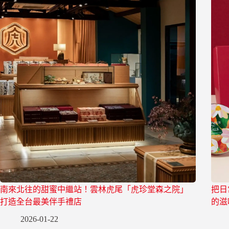
南來北往的甜蜜中繼站！雲林虎尾「虎珍堂森之院」
把日
打造全台最美伴手禮店
的滋
2026-01-22