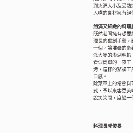
到火源大小及受熱
入嘴的食材擁有絕
飽滿又細緻的料理
既然老闆擁有想要
理長的獨創手藝，
一個，讓堆疊的豪
派大隻的澎湖明蝦
看似簡單的一夜干
烤，這樣的繁複工
口感。
除菜單上的常態料
式，予以來客更美
說笑笑間，度過一
料理長郭俊旻