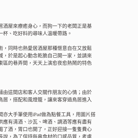
居酒屋來療癒身心，而狗一下的老闆正是基
一杯、吃好料的尋味人溫暖帶路。
術，同時也熱愛居酒屋那種愜意自在又放鬆
域，於是起心動念乾脆自己開一家，並請來
東區的巷弄間，天天上演愈夜愈熱鬧的特色
藉由這間店和客人交關作朋友的心情；由於
鳥居，搭配和風燈籠，讓來客穿過鳥居進入
亦大手筆使用iPad做為點餐工具，用圖片搭
供應有清酒、沙瓦、啤酒、調酒等應有盡有
喝了酒，胃口也開了，正好迎接一隻隻費心
長說，為了保持每串食材的口感品質，考慮