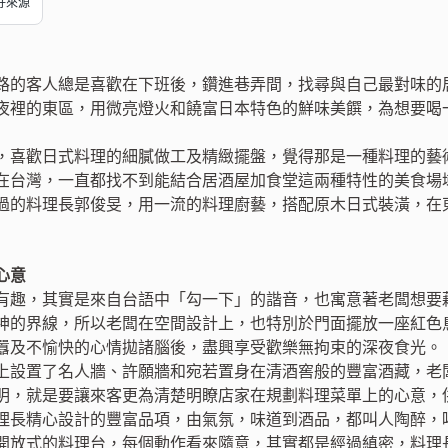
偏好來源
路的客人總是喜歡在下班後，鑽進巷弄間，找尋與自己最對味的
夜裡的東區，用微亮燈火和饒富日本特色的鮮味美饌，為想要喝
，喜歡日式料理的細膩做工及精緻擺盤，覺得那是一種料理的藝
在台灣，一直都找不到能結合居酒屋加食堂這兩種特性的美食場
過的料理長郭俊旻，用一流的料理廚藝，搭配原木日式裝潢，在
心意
有趣，其實是來自台語中「勾一下」的諧音，也寓意著老闆想要
神的界線，所以老闆在空間設計上，也特別於門面擺放一座紅色
囂及不愉快的心情拋諸腦後，盡興享受歡樂無拘束的深夜食光。
上設置了名人牆、許願牆和宛若置身在清酒窖般的豐富酒藏，老闆
明，就是要讓來客更為清楚明瞭店家在規劃料理菜單上的心意，
理長精心設計的豐富品項，由氣氛，味道到酒品，都叫人陶醉，
開放式的料理台，每個動作看來隨意，其實都是經過縝密，料理