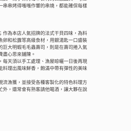
一串串烤得嗤嗤作響的串燒，都能確保每樣
；作為本店人氣招牌的法式干貝四味，為料
魚卵和松露等高級食材，用銀湯匙一口盛裝
的巨大明蝦毛毛蟲壽司，則是在壽司捲入氣
費盡心思來鋪陳。
，每天須以手工處理、漁屋晾曬一日後再現
能料理出風味鮮香，飽滿中帶有彈性的美味
現流漁獲，並接受各種客製化的特色料理方
忙外，還常會有熟客請他喝酒，讓大夥在說