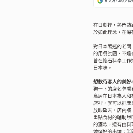
加入為 Google 
在日劇裡，熟門熟
於如此理念，在深
對日本著迷的老闆
的用餐氛圍，不過
曾在懷石料亭工作
日本味。
想款待客人的美好
狗一下的店名乍看
鳥居在日本為人和
店裡，就可以把塵
放眼望去，店內牆
重點食材的輔助說
的酒款，還有由料
燒烤好的串燒；半