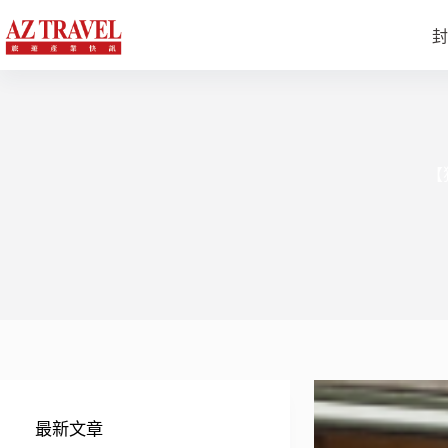
跳
至
封
主
要
內
容
【
最新文章