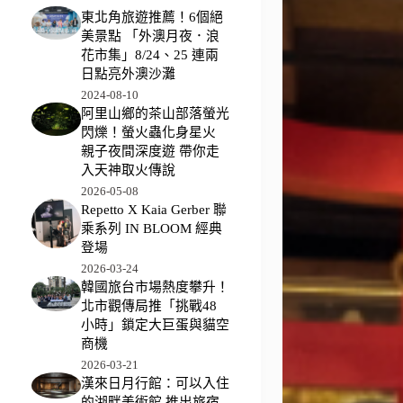
東北角旅遊推薦！6個絕
美景點 「外澳月夜．浪
花市集」8/24、25 連兩
日點亮外澳沙灘
2024-08-10
阿里山鄉的茶山部落螢光
閃爍！螢火蟲化身星火
親子夜間深度遊 帶你走
入天神取火傳說
2026-05-08
Repetto X Kaia Gerber 聯
乘系列 IN BLOOM 經典
登場
2026-03-24
韓國旅台市場熱度攀升！
北市觀傳局推「挑戰48
小時」鎖定大巨蛋與貓空
商機
2026-03-21
漢來日月行館：可以入住
的湖畔美術館 推出旅宿