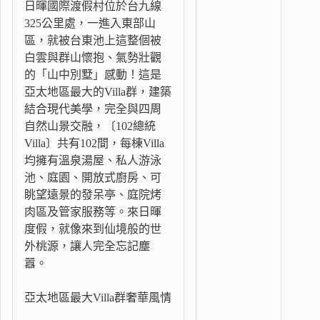
日暉國際渡假村位於台九線
325公里處，一進入東部山
區，就被台東池上這整個被
白雲與群山懷抱、氣勢壯觀
的「山中別墅」感動！這是
亞太地區最大的Villa群，建築
結合現代美學，完全與四周
自然山景交融，〔102總統
Villa〕共有102間，每棟Villa
均擁有溫泉湯屋、私人游泳
池、庭園、開放式廚房、可
眺望遠景的發呆亭、庭院烤
肉區及管家服務等。來日暉
度假，就像來到仙境般的世
外桃源，讓人完全忘記塵
囂。
亞太地區最大Villa群奢華風情