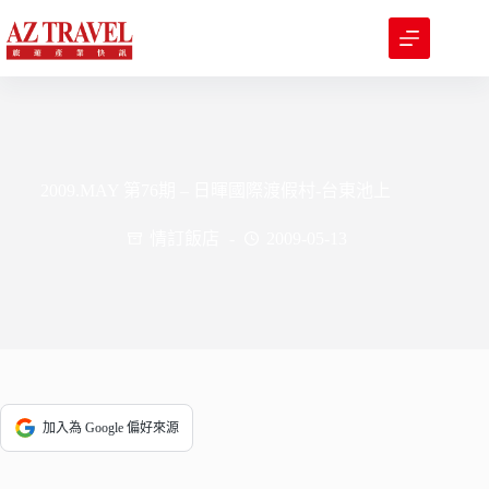
跳
至
主
要
內
容
2009.MAY 第76期 – 日暉國際渡假村-台東池上
情訂飯店
2009-05-13
加入為 Google 偏好來源