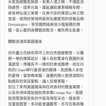
水質為碳酸氫鈉泉，有美人湯之稱，不僅能消
除疲勞、提昇元氣，還能讓肌膚更細緻年輕，
故有神仙湯之美譽。在無污染的東部山林之間
泡湯，使用好萊塢明星與名媛愛用的保養品牌-
Dermalogica，享受國際級美容沙龍服務的尊
寵，從心靈到身體徹底甦活，補充再生能量。
體驗浪漫與異國風味
另外矗立在綠色草坪上的白色樹屋教堂，以獨
樹一格的建築設計，讓人有如置身在異國的浪
漫感受。想擁有不一樣的約會或婚禮，就在白
色的Chapel舉行最浪漫的婚禮，見證倆人永恆
的愛情。當夜晚來臨，溫暖的燈火更將渡假村
點綴有如宮廷聖殿，讓人倍覺尊寵。
別忘了享用異國風味與在地食材的豐富美饌，
以及多項休閒設施如夜來香Lounge Bar、南國
般悠閒渡假氣氛的中庭海灣型泳池、健身房、
兒童遊戲室、多功能會議廳等，亦可在極具聲