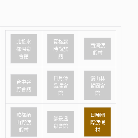
北投水
寶格麗
西湖渡
都溫泉
時尚旅
假村
會館
館
日月潭
儷山林
台中谷
晶澤會
哲園會
野會館
館
館
歐都納
日暉國
儷景溫
山野渡
際渡假
泉會館
假村
村