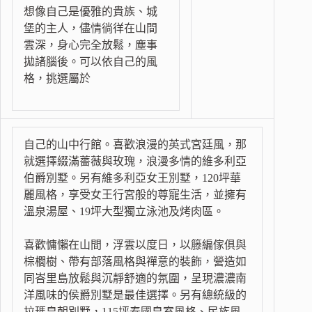
想像自己是優雅的貴族、城
堡的主人，儘情徜徉在山間
雲深，身心完全放鬆，塵事
拋諸腦後。可以依自己的風
格，挑選屬於
自己的山中行館。喜歡浪漫的英式宮廷風，那
就選擇綴滿薔薇與玫瑰，浪漫多情的維多利亞
伯爵別墅。另有維多利亞女王別墅，120坪華
麗風格，享受女王行宮般的尊寵生活，並擁有
溫泉湯屋、19坪大型獨立泳池及烤肉區。
喜歡慵懶在山間，浮雲以度日，以籐編傢俱與
棕櫚樹、帶有部落風格與禪意的裝飾，營造如
同峇里島放鬆與沉靜舒適的氛圍，呈現濃濃南
洋風味的侯爵別墅是最佳選擇。另有總統級的
拉瑪皇朝別墅，115坪泰國皇室風格、民族風