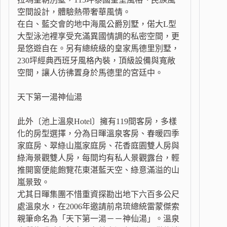
空間設計，體驗熱帶奢華風情。
在白、藍交會的地中海風公爵別墅，偌大L型
大型泳池裡享受充滿異國情調的私密空間，更
是悠遊自在。另有總統級的皇家馬德里別墅，
230坪經典西班牙風格內裝，頂級設備與寬敞
空間，讓人彷彿置身於馬德里的宮廷中。
天下第一湯神仙湯
此外〔池上溫泉Hotel〕擁有119間客房，多樣
化的房型選擇，分為日暉溫泉客房、春暖四季
家庭房、翠綠山嵐家庭房、花香庭園雙人房與
綠海景觀雙人房，每間均有私人景觀露台，輕
推開窗便能飽覽花東湛藍天空、綠意滿溢的山
嵐景致。
尤其日暉集團不惜重資探勘出地下六百多公尺
處溫泉水，在2006年邀請前帛琉總統雷蒙傑索
親筆命名為「天下第一湯－－神仙湯」。溫泉