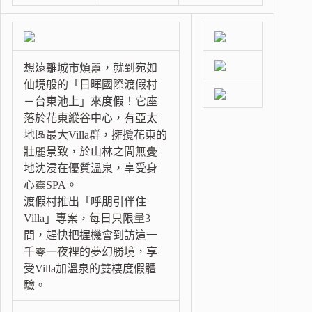
想遠離城市煩囂，就到宛如
仙境般的「日暉國際渡假村
－台東池上」來度假！它座
落於花東縱谷中心，有亞太
地區最大Villa群，擁攬花東的
壯麗景致，於山林之間無憂
地沈浸在優質溫泉，享受身
心靈SPA。
渡假村推出「呼朋引伴住
Villa」專案，每日只限量3
間，趕快把握機會到訪這一
千零一夜裡的夢幻勝境，享
受Villa加溫泉的雙棲度假體
驗。