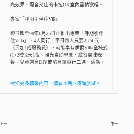
光效果、隔音又佳的卡拉OK室內盡情歡唱。
專案「呼朋引伴住Villa」
即日起至98年6月25日止推出專案「呼朋引伴
住Villa」，4人同行，平日每人只要2,750元
（另加1成服務費），就能享有侯爵Villa全棟式
(1+2樓)2天1夜、陽光自助早餐、縱谷風味晚
餐、兒童創意DIY或隨意單車行二選一活動。
欲知更多精采內容，請看本期az時尚旅遊。
上一
下一