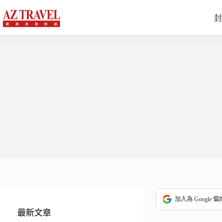
跳
至
封
主
要
內
容
加入為 Google 
最新文章