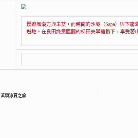
慢遊風潮方興未艾，而越南的沙壩（Sapa）與下龍灣（
遊地。在良田綠意醞釀的梯田美學擁抱下，享受著
期 - 溪頭涼夏之旅