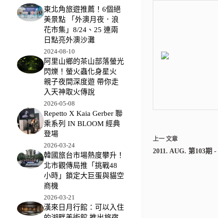
東北角旅遊推薦！6個絕
美景點 「外澳月夜．浪
花市集」8/24、25 連兩
日點亮外澳沙灘
2024-08-10
阿里山鄉的茶山部落螢光
閃爍！螢火蟲化身星火
親子夜間深度遊 帶你走
入天神取火傳說
2026-05-08
Repetto X Kaia Gerber 聯
乘系列 IN BLOOM 經典
登場
上一
文章
2026-03-24
2011. AUG. 第103
韓國旅台市場熱度攀升！
北市觀傳局推「挑戰48
小時」鎖定大巨蛋與貓空
商機
2026-03-21
漢來日月行館：可以入住
的湖畔美術館 推出旅宿