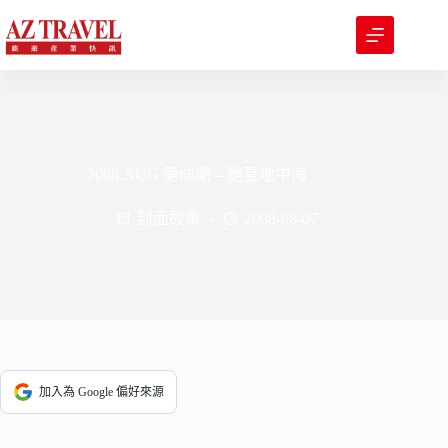
跳
至
主
要
內
容
2008.AUG 第68期 – 艷夏地中海
封面故事
2008-08-07
加入為 Google 偏好來源