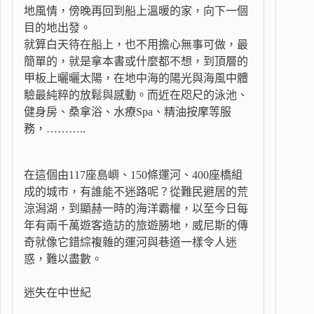
地風情，傍晚再回到船上溫暖的家，向下一個
目的地出發。
就算白天待在船上，也不用擔心無事可做，最
簡單的，就是拿本書或什麼都不想，到頂層的
甲板上曬曬太陽，在地中海的陽光與海風中體
驗最純粹的放鬆與感動。而近在咫尺的泳池、
健身房、桑拿浴、水療Spa、精油按摩等服
務，………..
在這個由117座島嶼、150條運河、400座橋組
成的城市，有誰能不迷路呢？從難民避居的荒
涼潟湖，到顯赫一時的海洋霸權，以至今日每
年有兩千萬遊客造訪的旅遊勝地，威尼斯的傳
奇就像它錯綜複雜的運河與巷道一樣令人迷
惑，難以盡數。
迷失在中世紀