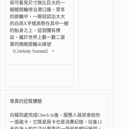
就可看見尺寸無比巨大的一
艘艘遊輪停泊港口邊。眾多
的遊輪中，一眼就認出大大
的白底X字樣高懸在其中一艘
的船身之上，這個獨有標
誌，屬於世界上數一數二豪
華的精緻遊輪尖峰號
（Celebrity Summit）。
尊貴的迎賓體驗
向報到處完成Check In後，服務人員就會給你
一張磁卡，它既是房卡也是消費紀錄，往後12
天在海上的生活只要靠這一張就能暢行無阻。