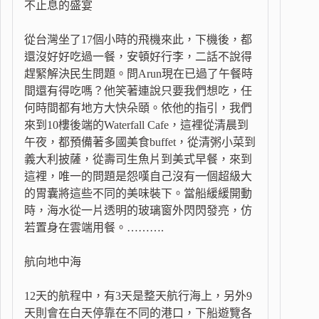
不止息的盛宴
從台灣坐了17個小時的飛機來此，下機後，都
還沒好好吃過一餐，安頓好行李，二話不說得
趕緊解決民生問題。問Arun現在已過了午餐時
間還有得吃嗎？他笑著連說只要我們想吃，任
何時間都有地方大快朵頤。依他的指引，我們
來到10樓後端的Waterfall Cafe，這裡從清晨到
午夜，都預備著多國美食buffet，從清粥小菜到
義大利披薩，從壽司生魚片到美式早餐，來到
這裡，唯一的問題是怨嘆自己沒有一個超級大
的胃囊將這些不同的美味裝下。當船緩緩開動
時，海水從一片透明的玻璃窗外閃閃發亮，仿
若置身在雲端用餐。……….
航向地中海
12天的航程中，有3天是整天航行海上，另外9
天則會在白天停靠在不同的港口，下船遊覽各