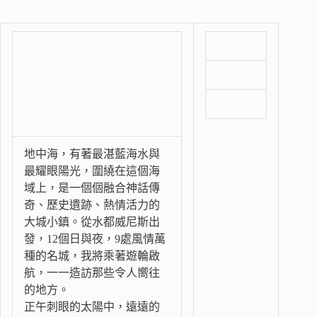
地中海，有著最湛藍海水與
最耀眼陽光，圍繞在這個海
域上，是一個個融合神話傳
奇、歷史遺跡、熱情活力的
大城小鎮。從水都威尼斯出
發，12個日與夜，9處風情萬
種的名城，我將乘著遊輪啟
航，一一造訪那些令人嚮往
的地方。
正午刺眼的太陽中，遠遠的