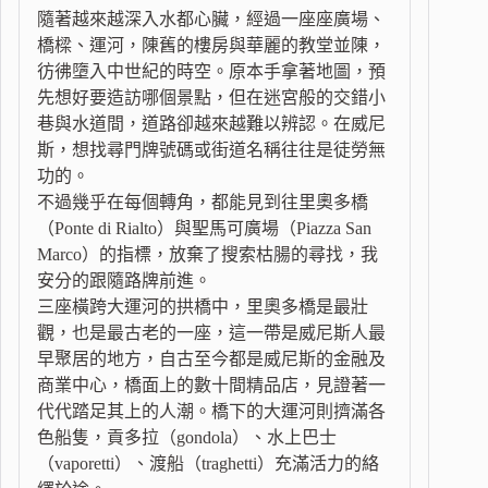
隨著越來越深入水都心臟，經過一座座廣場、
橋樑、運河，陳舊的樓房與華麗的教堂並陳，
彷彿墮入中世紀的時空。原本手拿著地圖，預
先想好要造訪哪個景點，但在迷宮般的交錯小
巷與水道間，道路卻越來越難以辨認。在威尼
斯，想找尋門牌號碼或街道名稱往往是徒勞無
功的。
不過幾乎在每個轉角，都能見到往里奧多橋
（Ponte di Rialto）與聖馬可廣場（Piazza San
Marco）的指標，放棄了搜索枯腸的尋找，我
安分的跟隨路牌前進。
三座橫跨大運河的拱橋中，里奧多橋是最壯
觀，也是最古老的一座，這一帶是威尼斯人最
早聚居的地方，自古至今都是威尼斯的金融及
商業中心，橋面上的數十間精品店，見證著一
代代踏足其上的人潮。橋下的大運河則擠滿各
色船隻，貢多拉（gondola）、水上巴士
（vaporetti）、渡船（traghetti）充滿活力的絡