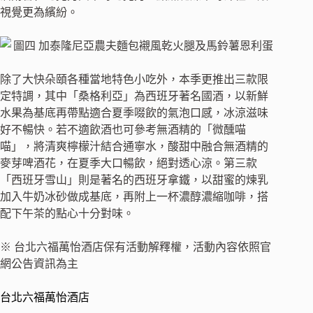
視覺更為繽紛。
除了大快朵頤各種當地特色小吃外，本季更推出三款限
定特調，其中「桑格利亞」為西班牙著名國酒，以新鮮
水果為基底再帶點適合夏季啜飲的氣泡口感，冰涼滋味
好不暢快。若不適飲酒也可參考無酒精的「微醺喵
喵」，將清爽檸檬汁結合通寧水，酸甜中融合無酒精的
麥芽啤酒花，在夏季大口暢飲，絕對透心涼。第三款
「西班牙雪山」則是著名的西班牙拿鐵，以甜蜜的煉乳
加入牛奶冰砂做成基底，再附上一杯濃醇濃縮咖啡，搭
配下午茶的點心十分對味。
※ 台北六福萬怡酒店保有活動解釋權，活動內容依照官
網公告資訊為主
台北六福萬怡酒店