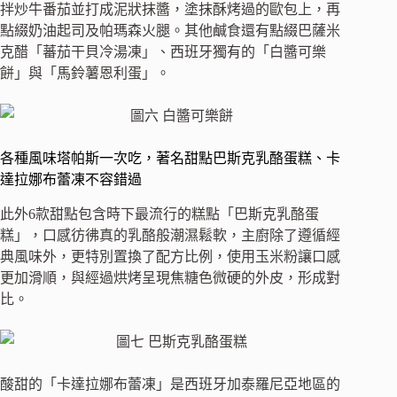
拌炒牛番茄並打成泥狀抹醬，塗抹酥烤過的歐包上，再
點綴奶油起司及帕瑪森火腿。其他鹹食還有點綴巴薩米
克醋「蕃茄干貝冷湯凍」、西班牙獨有的「白醬可樂
餅」與「馬鈴薯恩利蛋」。
各種風味塔帕斯一次吃，著名甜點巴斯克乳酪蛋糕、卡
達拉娜布蕾凍不容錯過
此外6款甜點包含時下最流行的糕點「巴斯克乳酪蛋
糕」，口感彷彿真的乳酪般潮濕鬆軟，主廚除了遵循經
典風味外，更特別置換了配方比例，使用玉米粉讓口感
更加滑順，與經過烘烤呈現焦糖色微硬的外皮，形成對
比。
酸甜的「卡達拉娜布蕾凍」是西班牙加泰羅尼亞地區的