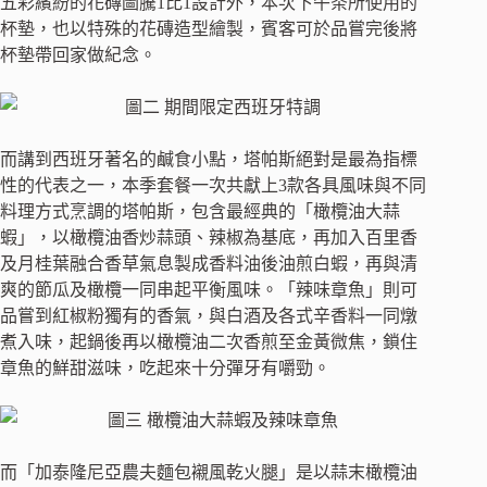
五彩繽紛的花磚圖騰1比1設計外，本次下午茶所使用的
杯墊，也以特殊的花磚造型繪製，賓客可於品嘗完後將
杯墊帶回家做紀念。
而講到西班牙著名的鹹食小點，塔帕斯絕對是最為指標
性的代表之一，本季套餐一次共獻上3款各具風味與不同
料理方式烹調的塔帕斯，包含最經典的「橄欖油大蒜
蝦」，以橄欖油香炒蒜頭、辣椒為基底，再加入百里香
及月桂葉融合香草氣息製成香料油後油煎白蝦，再與清
爽的節瓜及橄欖一同串起平衡風味。「辣味章魚」則可
品嘗到紅椒粉獨有的香氣，與白酒及各式辛香料一同燉
煮入味，起鍋後再以橄欖油二次香煎至金黃微焦，鎖住
章魚的鮮甜滋味，吃起來十分彈牙有嚼勁。
而「加泰隆尼亞農夫麵包襯風乾火腿」是以蒜末橄欖油