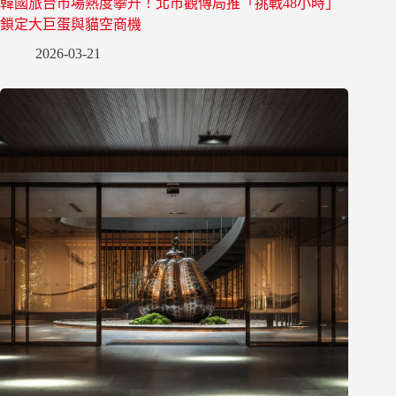
韓國旅台市場熱度攀升！北市觀傳局推「挑戰48小時」
鎖定大巨蛋與貓空商機
2026-03-21