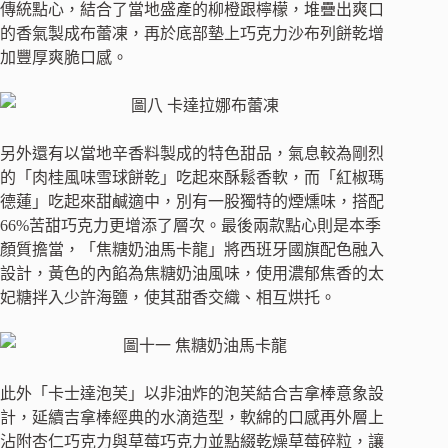
傳統點心，結合了當地盛產的柳橙跟檸檬，堆疊出爽口
的香氣製成布蕾凍，再於底部墊上巧克力沙布列餅乾增
加豐厚爽脆口感。
另外還有以當地辛香料製成的特色甜品，氣息較為剛烈
的「肉桂風味雪球餅乾」吃起來酥鬆香軟，而「紅椒瑪
德蓮」吃起來甜鹹適中，別有一股獨特的煙燻味，搭配
66%苦甜巧克力更增添了層次。最後兩款點心則是本季
顏質擔當，「焦糖奶油馬卡龍」將西班牙國旗配色融入
設計，黃色的內餡為焦糖奶油風味，使用濃郁焦香的太
妃糖拌入少許海鹽，使其甜香交織、相互烘托。
此外「卡士達泡芙」以非油炸的泡芙結合吉拿棒意象設
計，延續吉拿棒經典的水滴造型，軟綿的口感再外層上
沾附杏仁巧克力與草莓巧克力並點綴乾燥草莓碎粒，讓