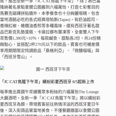
底，推出全新一季「JC CAT鳥籠下午茶」，除了將巴塞
隆納著名景點奎爾公園搬到六福萬怡，打造七彩奪目的
馬賽克磁磚拼貼牆外，本季餐食也十分絢麗吸睛，包含
當地酒館必吃的各式經典塔帕斯(Tapas)，有奶油起司、
香辣紅椒、橄欖油香煎等多種風味，還有西班牙著名甜
品巴斯克乳酪蛋糕、卡達拉娜布蕾凍等，全套雙人下午
茶售價1,380元+10％，每款鹹食、甜點各2份，共24份精
緻點心，並搭配2杯270元以下的飲品，賓客也可補差價
享用期間限定特調飲品「桑格利亞」、「微醺喵喵」與
「西班牙雪山」。
「JC CAT鳥籠下午茶」繽紛彩夏西班牙 6/5起新上市
每季推出異國午茶擄獲眾多粉絲的六福萬怡The Lounge
大廳酒吧，全新一季「JC CAT鳥籠下午茶」將以繽紛彩
夏西班牙為題，帶領賓客前往熱情洋溢的西班牙夏日午
後，深入街頭品嘗當地美食，不僅餐廳牆面以奎爾公園