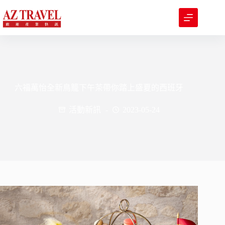
跳
至
主
要
內
容
六福萬怡全新鳥籠下午茶帶你踏上盛夏的西班牙
活動新訊
2023-05-24