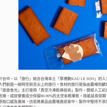
於台中，以「旅行」結合台灣本土「厚禮數KAU LE SOO」
人們創造一趟時空與舌尖上的旅行。食材的旅行是指由農場到顧
「旅旅食光」主打使用「真空冷凍乾燥技術」製作，歷經人工初步挑
乾燥，成就營養成分保留80-90%的太空系輕果乾，除能延長保
原始口感及風味，彷若將產品由農場直送家中。製作中堅持不添