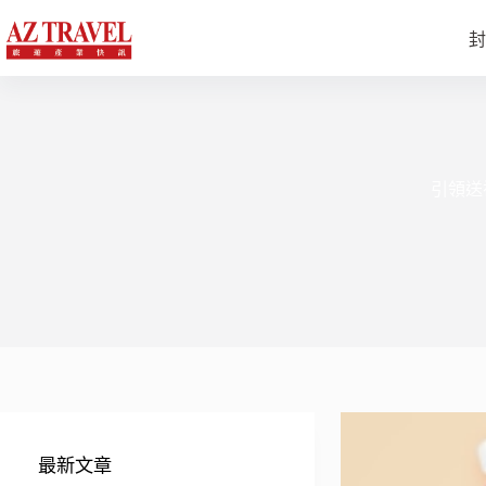
跳
至
封
主
要
內
容
引領送
最新文章