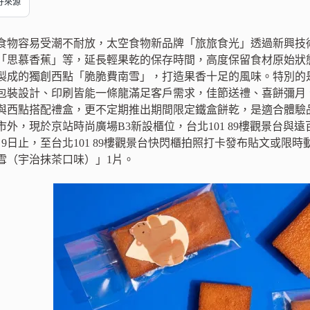
偏好來源
食物容易受潮不耐放，太空食物新品牌「旅旅食光」透過新興技
「思慕香蕉」等，延長輕果乾的保存時間，高度保留食材原始狀
製成的獨創西點「脆脆費南雪」，打造果香十足的風味。特別的
包裝設計、印刷皆能一條龍滿足客戶需求，佳節送禮、喜餅彌月
與西點搭配禮盒，更不定期推出期間限定鐵盒餅乾，是適合體驗
外，現於京站時尚廣場B3新設櫃位，台北101 89樓觀景台與
9日止，至台北101 89樓觀景台快閃櫃拍照打卡發布貼文或限時
雪（宇治抹茶口味）」1片。