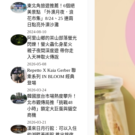
東北角旅遊推薦！6個絕
美景點 「外澳月夜．浪
花市集」8/24、25 連兩
日點亮外澳沙灘
2024-08-10
阿里山鄉的茶山部落螢光
閃爍！螢火蟲化身星火
親子夜間深度遊 帶你走
入天神取火傳說
2026-05-08
Repetto X Kaia Gerber 聯
乘系列 IN BLOOM 經典
登場
2026-03-24
韓國旅台市場熱度攀升！
北市觀傳局推「挑戰48
小時」鎖定大巨蛋與貓空
商機
2026-03-21
漢來日月行館：可以入住
的湖畔美術館 推出旅宿