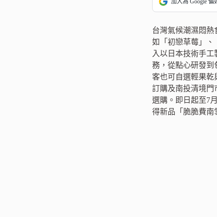
加入為 Google 
台灣氣候潮濕悶熱
如「初戀草莓」、
入以日本技術手工
務，從點心研發到
客也可自選輕果乾
訂購及南投清境門市
選購。即日起至7月
得新品「脆脆費南