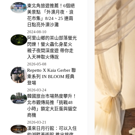
東北角旅遊推薦！6個絕
美景點 「外澳月夜．浪
花市集」8/24、25 連兩
日點亮外澳沙灘
2024-08-10
阿里山鄉的茶山部落螢光
閃爍！螢火蟲化身星火
親子夜間深度遊 帶你走
入天神取火傳說
2026-05-08
Repetto X Kaia Gerber 聯
乘系列 IN BLOOM 經典
登場
2026-03-24
韓國旅台市場熱度攀升！
北市觀傳局推「挑戰48
小時」鎖定大巨蛋與貓空
商機
2026-03-21
漢來日月行館：可以入住
的湖畔美術館 推出旅宿