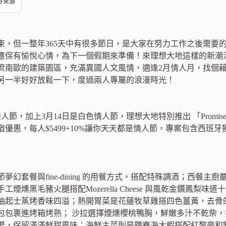
偏好來源
束，但一整年365天中有很多節日，是大家在努力工作之後需要
應保有愉悅心情，為下一個假期來準備！來理想大地這樣的新潮
流南歐的建築園區，充滿異國人文風情，適逢2月情人月，找個
另一半好好放鬆一下，度過兩人專屬的浪漫時光！
人節，加上3月14日是白色情人節，理想大地特別推出 「Promise
宿優惠，每人$5499+10%讓你天天都是情人節，專案包含西
夢幻套餐與fine-dining 的用餐方式，搭配特殊調酒；西餐
工煙燻黑毛豬火腿搭配Mozerella Cheese 與風乾金鑽鳳
油起士蒸烤香味四溢；熱開胃菜是花蓮牧草雞搭四色薑黃，去骨
包包裹進烤箱烤熟； 沙拉選擇煙燻櫻桃鴨胸，鮮嫩多汁不乾柴
湯，保留滿滿鮮甜風味；海鮮主菜則是鹽寮海大蝦搭配紅黎麥和