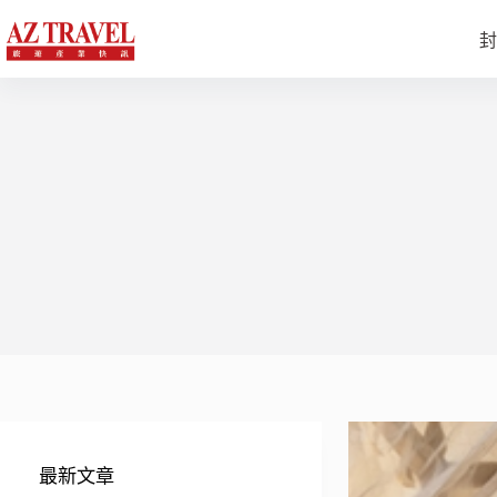
跳
至
封
主
要
內
容
最新文章