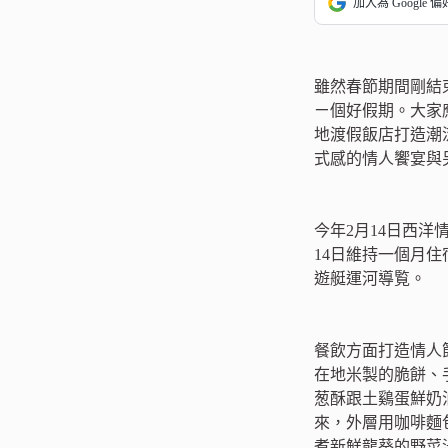
加入為 Google 
雖然春節期間剛結
ㄧ個好假期。大家
地渡假飯店打造潮
式感的情人饗宴與
今年2月14日西洋情
14日維持一個月住
遊艇運河導覧。
餐飲方面打造情人節
在地米製的脆餅、手
葱酥跟土鷄蛋鮮奶
來，外層用咖啡麵
煮新鮮龍葵的野菜