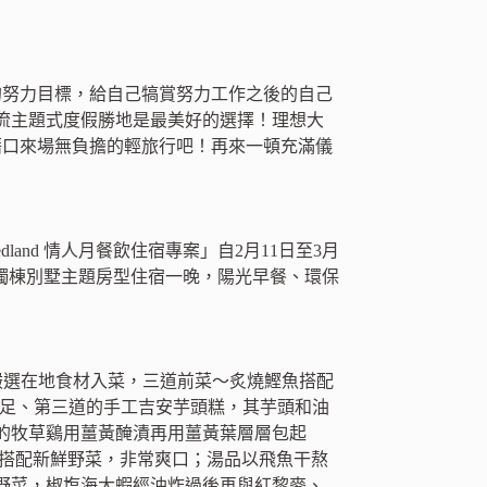
的努力目標，給自己犒賞努力工作之後的自己
流主題式度假勝地是最美好的選擇！理想大
藉口來場無負擔的輕旅行吧！再來一頓充滿儀
dland 情人月餐飲住宿專案」自2月11日至3月
班牙獨棟別墅主題房型住宿一晚，陽光早餐、環保
主廚嚴選在地食材入菜，三道前菜～炙燒鰹魚搭配
梨味道十足、第三道的手工吉安芋頭糕，其芋頭和油
的牧草鷄用薑黃醃漬再用薑黃葉層層包起
，搭配新鮮野菜，非常爽口；湯品以飛魚干熬
野菜，椒塩海大蝦經油炸過後再與紅黎麥、