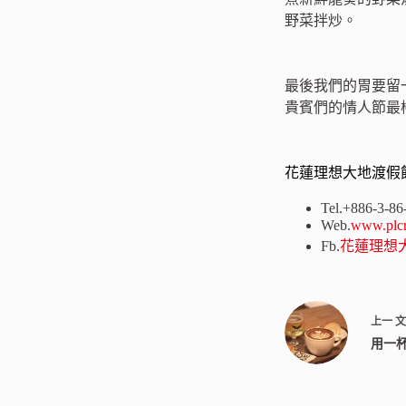
野菜拌炒。
最後我們的胃要留
貴賓們的情人節最棒的 H
花蓮理想大地渡假
Tel.+886-3-8
Web.
www.plcr
Fb.
花蓮理想
上一
用一杯