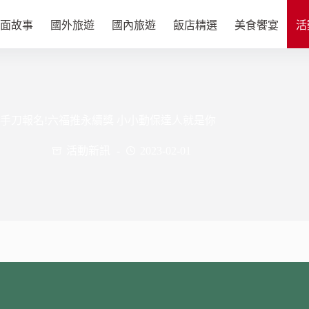
面故事
國外旅遊
國內旅遊
飯店精選
美食饗宴
活
手刀報名!六福推永續獎 小小動保達人就是你
活動新訊
2023-02-01