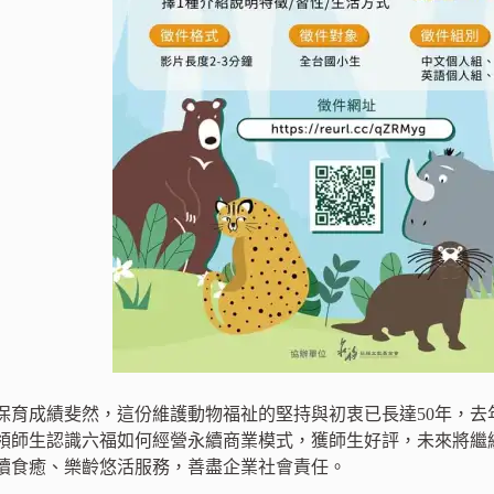
保育成績斐然，這份維護動物福祉的堅持與初衷已長達50年，去
領師生認識六福如何經營永續商業模式，獲師生好評，未來將繼
續食癒、樂齡悠活服務，善盡企業社會責任。