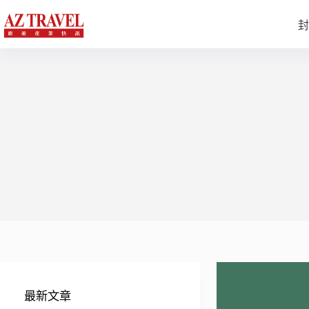
跳
至
封
主
要
內
容
最新文章