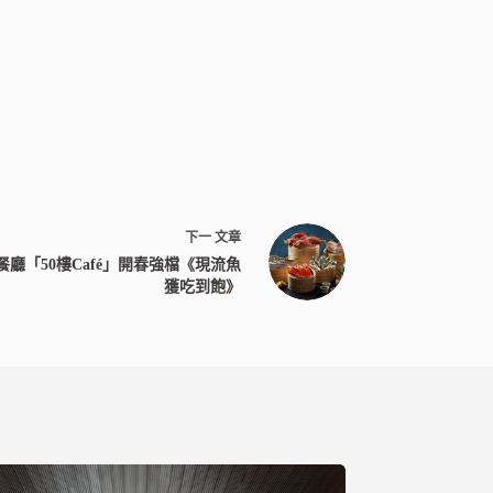
下一
文章
廳「50樓Café」開春強檔《現流魚
獲吃到飽》