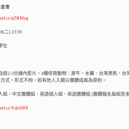
基金會
reurl.cc/qZRMyg
(二) 23:59
學生
自錄2-3分鐘內影片，4種保育動物：犀牛、水獺、台灣黑熊、台
生活方式，形式不拘，如有他人入鏡以團體成員為原則。
人組、中文團體組、英語個人組、英語團體組 (團體報名每組至多
reurl.cc/YdyD8X