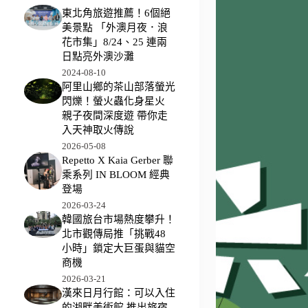
東北角旅遊推薦！6個絕
美景點 「外澳月夜．浪
花市集」8/24、25 連兩
日點亮外澳沙灘
2024-08-10
阿里山鄉的茶山部落螢光
閃爍！螢火蟲化身星火
親子夜間深度遊 帶你走
入天神取火傳說
2026-05-08
Repetto X Kaia Gerber 聯
乘系列 IN BLOOM 經典
登場
2026-03-24
韓國旅台市場熱度攀升！
北市觀傳局推「挑戰48
小時」鎖定大巨蛋與貓空
商機
2026-03-21
漢來日月行館：可以入住
的湖畔美術館 推出旅宿