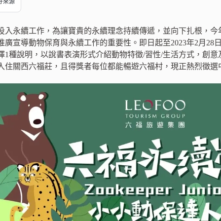
偏好來源
投入永續工作，為讓寶貴的永續理念持續傳遞，並向下扎根，今
推廣宣導動物保育與永續工作的重要性。即日起至2023年2月2
擇1種說明，以說書表演形式介紹動物特徵/習性/生活方式，創意
入住關西六福莊，且得獎者每位都能暢遊六福村，現正熱烈徵選