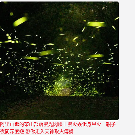
阿里山鄉的茶山部落螢光閃爍！螢火蟲化身星火 親子
夜間深度遊 帶你走入天神取火傳說