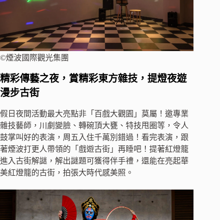
©煙波國際觀光集團
精彩傳藝之夜，賞精彩東方雜技，提燈夜遊
漫步古街
假日夜間活動最大亮點非「百戲大觀園」莫屬！邀專業
雜技藝師，川劇變臉、轉碗頂大甕、特技甩圈等，令人
鼓掌叫好的表演，周五入住千萬別錯過！看完表演，跟
著煙波打更人帶領的「戲遊古街」再睡吧！提著紅燈籠
進入古街解謎，解出謎題可獲得伴手禮，還能在亮起華
美紅燈籠的古街，拍張大時代感美照。