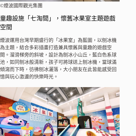
©煙波國際觀光集團
童趣設施「七淘間」，懷舊冰果室主題遊戲
空間
煙波運用台灣早期盛行的「冰果室」為藍圖，以刨冰機
為主題，結合多彩插畫打造兼具懷舊與童趣的遊戲空
間。溜滑梯旁的斜坡，設計為刨冰小山丘，藍白色系球
池，如同刨冰般清新，孩子可將球送上刨冰機，當球滿
傾瀉而下時，彷彿刨冰灑落，大小朋友在此皆能感受回
憶與玩心激盪的快樂時光。