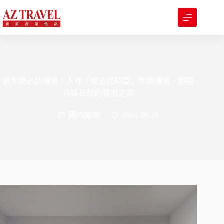
跳
至
主
要
內
容
遊宜蘭必訪傳藝！入住「煙波花時間」宜蘭傳藝，體驗
台味盎然的藝城之旅
國內旅遊
2024-06-28