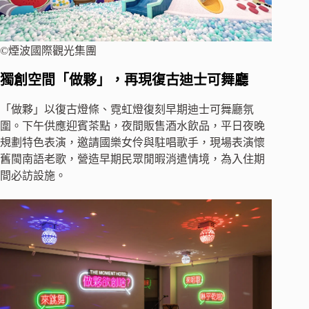
©煙波國際觀光集團
獨創空間「做夥」，再現復古迪士可舞廳
「做夥」以復古燈條、霓虹燈復刻早期迪士可舞廳氛
圍。下午供應迎賓茶點，夜間販售酒水飲品，平日夜晚
規劃特色表演，邀請國樂女伶與駐唱歌手，現場表演懷
舊閩南語老歌，營造早期民眾閒暇消遣情境，為入住期
間必訪設施。