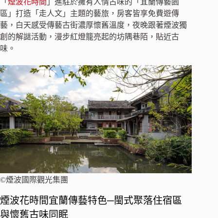
「
煙波花時間
」進駐於擁有人情古味的「宜蘭傳藝園
區」打造「走人文」主題的藝旅，房客皆享免費遊傳
藝，白天感受傳藝古街濃厚懷舊溫度，夜晚跟著煙波獨
創的解謎活動，漫步紅燈籠亮起的坊隅巷陌，貼近古
味。
©煙波國際觀光集團
煙波花時間宜蘭傳藝特色─閩式聚落住宿區
與懷舊古味同眠